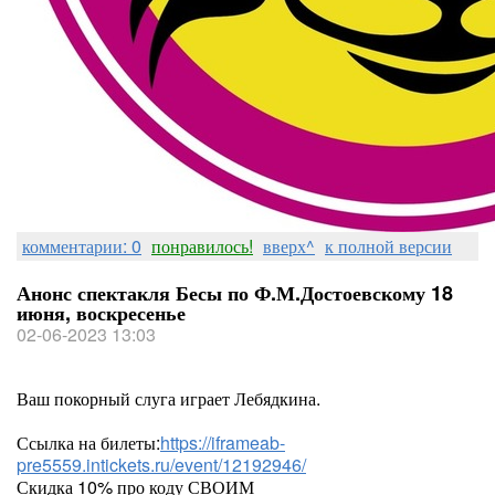
комментарии: 0
понравилось!
вверх^
к полной версии
Анонс спектакля Бесы по Ф.М.Достоевскому 18
июня, воскресенье
02-06-2023 13:03
Ваш покорный слуга играет Лебядкина.
Ссылка на билеты:
https://iframeab-
pre5559.intickets.ru/event/12192946/
Скидка 10% про коду СВОИМ