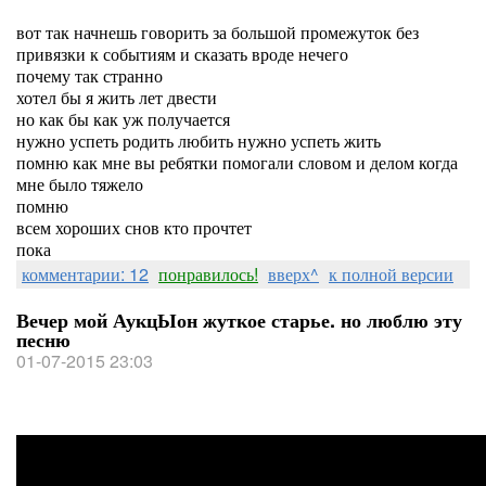
вот так начнешь говорить за большой промежуток без
привязки к событиям и сказать вроде нечего
почему так странно
хотел бы я жить лет двести
но как бы как уж получается
нужно успеть родить любить нужно успеть жить
помню как мне вы ребятки помогали словом и делом когда
мне было тяжело
помню
всем хороших снов кто прочтет
пока
комментарии: 12
понравилось!
вверх^
к полной версии
Вечер мой АукцЫон жуткое старье. но люблю эту
песню
01-07-2015 23:03