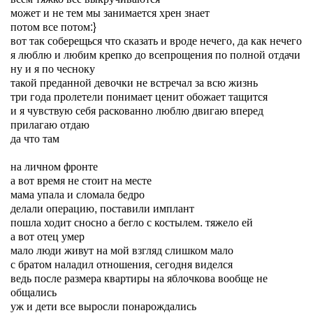
может и не тем мы занимается хрен знает
потом все потом:}
вот так соберещься что сказать и вроде нечего, да как нечего
я люблю и любим крепко до всепрощения по полной отдачи
ну и я по чесноку
такой преданной девочки не встречал за всю жизнь
три года пролетели понимает ценит обожает тащится
и я чувствую себя раскованно люблю двигаю вперед
прилагаю отдаю
да что там
на личном фронте
а вот время не стоит на месте
мама упала и сломала бедро
делали операцию, поставили имплант
пошла ходит сносно а бегло с костылем. тяжело ей
а вот отец умер
мало люди живут на мой взгляд слишком мало
с братом наладил отношения, сегодня виделся
ведь после размера квартиры на яблочкова вообще не
общались
уж и дети все выросли понарождались