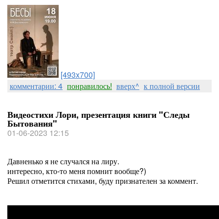
[493x700]
комментарии: 4
понравилось!
вверх^
к полной версии
Видеостихи Лори, презентация книги "Следы
Бытования"
01-06-2023 12:15
Давненько я не случался на лиру.
интересно, кто-то меня помнит вообще?)
Решил отметится стихами, буду признателен за коммент.