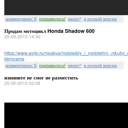
комментарии: 0
понравилось!
вверх^
к полной версии
Продам мотоцикл Honda Shadow 600
20-05-2015 14:30
https://www.avito.ru/moskva/mototsikly_i_mototehni...n&utm_
itemname
комментарии: 5
понравилось!
вверх^
к полной версии
извините не смог не разместить
20-05-2015 02:08