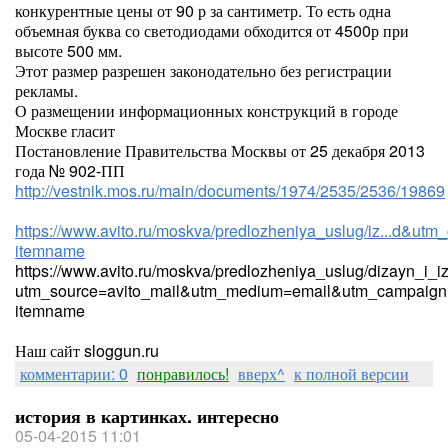
конкурентные цены от 90 р за сантиметр. То есть одна
объемная буква со светодиодами обходится от 4500р при
высоте 500 мм.
Этот размер разрешен законодательно без регистрации
рекламы.
О размещении информационных конструкций в городе
Москве гласит
Постановление Правительства Москвы от 25 декабря 2013
года № 902-ПП
http://vestnik.mos.ru/main/documents/1974/2535/2536/19869
https://www.avito.ru/moskva/predlozheniya_uslug/iz...d&utm_
itemname
https://www.avito.ru/moskva/predlozheniya_uslug/dizayn_i_
utm_source=avito_mail&utm_medium=email&utm_campaign=
itemname
Наш сайт sloggun.ru
комментарии: 0
понравилось!
вверх^
к полной версии
история в картинках. интересно
05-04-2015 11:01