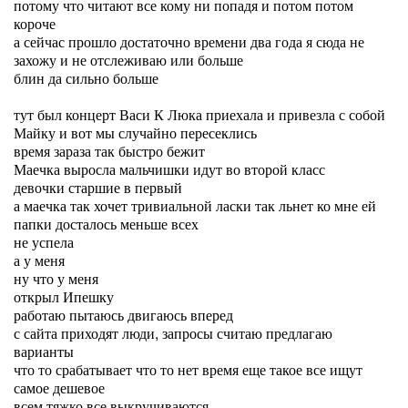
потому что читают все кому ни попадя и потом потом
короче
а сейчас прошло достаточно времени два года я сюда не
захожу и не отслеживаю или больше
блин да сильно больше
тут был концерт Васи К Люка приехала и привезла с собой
Майку и вот мы случайно пересеклись
время зараза так быстро бежит
Маечка выросла мальчишки идут во второй класс
девочки старшие в первый
а маечка так хочет тривиальной ласки так льнет ко мне ей
папки досталось меньше всех
не успела
а у меня
ну что у меня
открыл Ипешку
работаю пытаюсь двигаюсь вперед
с сайта приходят люди, запросы считаю предлагаю
варианты
что то срабатывает что то нет время еще такое все ищут
самое дешевое
всем тяжко все выкручиваются