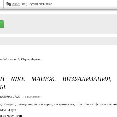
Авось
из (+ сутки) дневников
 тобой хвоста!"(с)Чарльз Дарвин
ИН NIKE МАНЕЖ. ВИЗУАЛИЗАЦИЯ,
Ы.
ря 2010 г. 17:20
+ в цитатник
, обмерил, отмоделил, оттекстурил, настроил свет, присобачил оформление ви
оты - 4 дня
ся до часу ночи