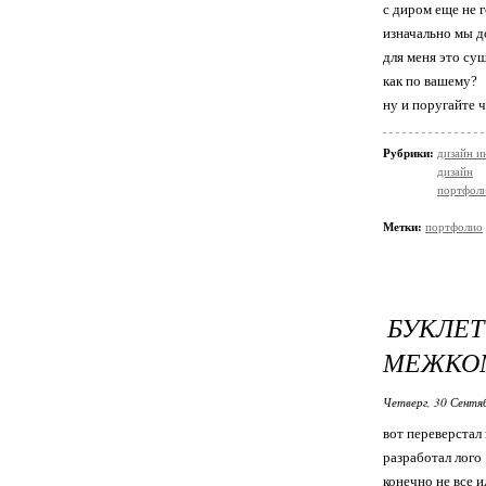
с диром еще не 
изначально мы д
для меня это су
как по вашему?
ну и поругайте 
Рубрики:
дизайн и
дизайн
портфол
Метки:
портфолио
БУКЛ
МЕЖКО
Четверг, 30 Сентя
вот переверстал
разработал лого
конечно не все 