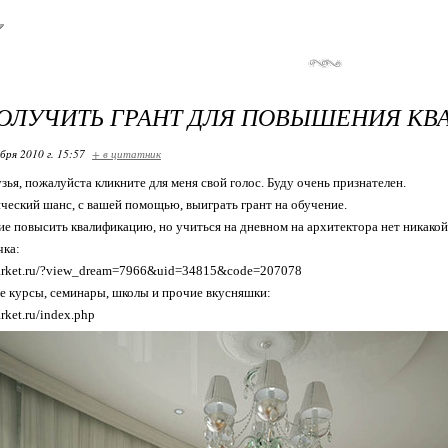
ОЛУЧИТЬ ГРАНТ ДЛЯ ПОВЫШЕНИЯ КВ
бря 2010 г. 15:57
+ в цитатник
зья, пожалуйста кликните для меня свой голос. Буду очень признателен.
ческий шанс, с вашей помощью, выиграть грант на обучение.
е повысить квалификацию, но учиться на дневном на архитектора нет никако
чка:
market.ru/?view_dream=7966&uid=34815&code=207078
ие курсы, семинары, школы и прочие вкусняшки:
rket.ru/index.php