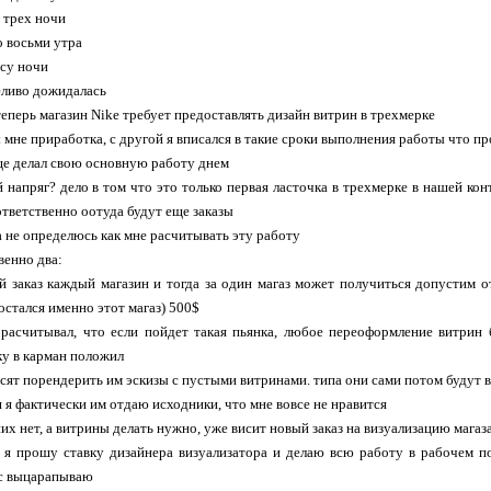
о трех ночи
о восьми утра
асу ночи
еливо дожидалась
теперь магазин Nike требует предоставлять дизайн витрин в трехмерке
 мне приработка, с другой я вписался в такие сроки выполнения работы что пр
ще делал свою основную работу днем
й напряг? дело в том что это только первая ласточка в трехмерке в нашей ко
ответственно оотуда будут еще заказы
ка не определюсь как мне расчитывать эту работу
венно два:
й заказ каждый магазин и тогда за один магаз может получиться допустим 
остался именно этот магаз) 500$
 расчитывал, что если пойдет такая пьянка, любое переоформление витрин 
у в карман положил
осят порендерить им эскизы с пустыми витринами. типа они сами потом будут 
я я фактически им отдаю исходники, что мне вовсе не нравится
их нет, а витрины делать нужно, уже висит новый заказ на визуализацию магаз
 я прошу ставку дизайнера визуализатора и делаю всю работу в рабочем п
ас выцарапываю