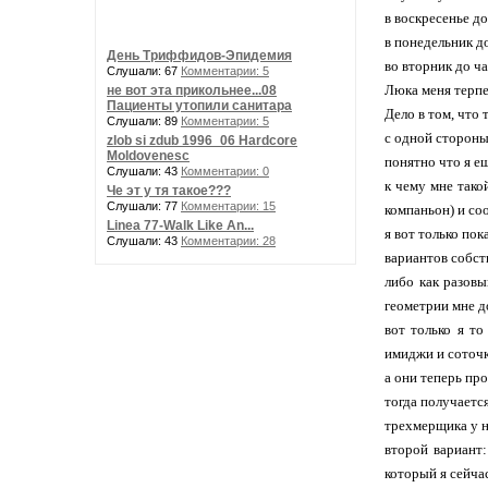
в воскресенье д
в понедельник д
День Триффидов-Эпидемия
во вторник до ч
Слушали: 67
Комментарии: 5
Люка меня терп
не вот эта прикольнее...08
Пациенты утопили санитара
Дело в том, что 
Слушали: 89
Комментарии: 5
с одной стороны
zlob si zdub 1996_06 Hardcore
Moldovenesc
понятно что я е
Слушали: 43
Комментарии: 0
к чему мне тако
Че эт у тя такое???
Слушали: 77
Комментарии: 15
компаньон) и со
Linea 77-Walk Like An...
я вот только по
Слушали: 43
Комментарии: 28
вариантов собст
либо как разовы
геометрии мне д
вот только я то
имиджи и соточк
а они теперь пр
тогда получаетс
трехмерщика у н
второй вариант:
который я сейч