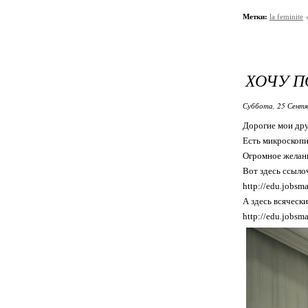
Метки:
la feminite
ХОЧУ П
Суббота, 25 Сентя
Дорогие мои дру
Есть микроскопи
Огромное желани
Вот здесь ссыло
http://edu.jobs
А здесь всяческ
http://edu.jobsma