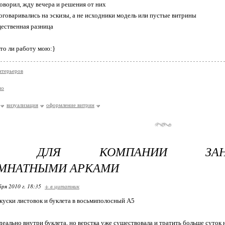
говорил, жду вечера и решения от них
оговаривались на эскизы, а не исходники модель или пустые витрины
щественная разница
что ли работу мою:}
нтерьеров
ио
визуализация
оформление витрин
ЕТ ДЛЯ КОМПАНИИ ЗАНИ
МНАТНЫМИ АРКАМИ
бря 2010 г. 18:35
+ в цитатник
 куски листовок и буклета в восьмиполосный А5
идеально внутри буклета, но верстка уже существовала и тратить больше суток