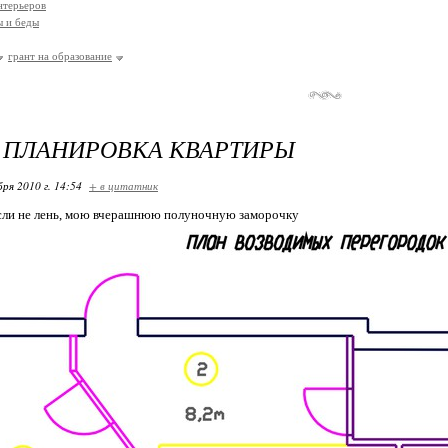
нтерьеров
 и беды
грант на образование
 ПЛАНИРОВКА КВАРТИРЫ
бря 2010 г. 14:54
+ в цитатник
если не лень, мою вчерашнюю полуночную заморочку