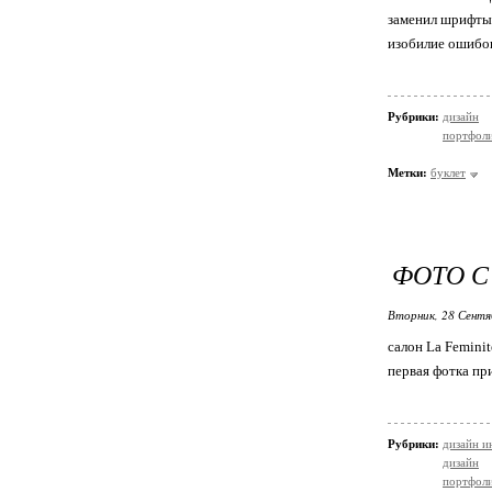
заменил шрифты 
изобилие ошибок
Рубрики:
дизайн
портфол
Метки:
буклет
ФОТО 
Вторник, 28 Сентя
салон La Femini
первая фотка пр
Рубрики:
дизайн и
дизайн
портфол