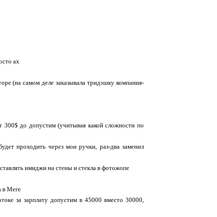
осто ах
нторе (на самом деле заказывала тридэшку компания-
от 300$ до допустим (учитывая какой сложности по
будет проходить через мои ручки, раз-два заменил
вставлять имиджи на стены и стекла в фотожопе
а в Меге
отоке за зарплату допустим в 45000 вместо 30000,