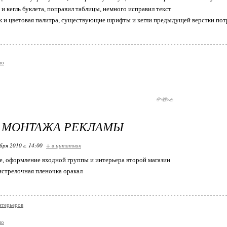
и кегль буклета, поправил таблицы, немного исправил текст
 и цветовая палитра, существующие шрифты и кегли предыдущей верстки пот
ио
С МОНТАЖА РЕКЛАМЫ
бря 2010 г. 14:00
+ в цитатник
te, оформление входной группы и интерьера второй магазин
истрелочная пленочка оракал
нтерьеров
ио