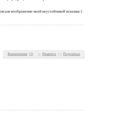
рясали воображение моей неустойчивой психики:}
Комментарии
(
1
)
Нравится
Поделиться