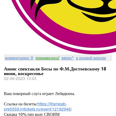
комментарии: 0
понравилось!
вверх^
к полной версии
Анонс спектакля Бесы по Ф.М.Достоевскому 18
июня, воскресенье
02-06-2023 13:03
Ваш покорный слуга играет Лебядкина.
Ссылка на билеты:
https://iframeab-
pre5559.intickets.ru/event/12192946/
Скидка 10% про коду СВОИМ