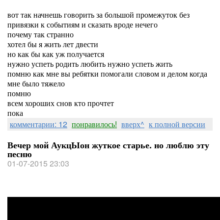
вот так начнешь говорить за большой промежуток без
привязки к событиям и сказать вроде нечего
почему так странно
хотел бы я жить лет двести
но как бы как уж получается
нужно успеть родить любить нужно успеть жить
помню как мне вы ребятки помогали словом и делом когда
мне было тяжело
помню
всем хороших снов кто прочтет
пока
комментарии: 12
понравилось!
вверх^
к полной версии
Вечер мой АукцЫон жуткое старье. но люблю эту
песню
01-07-2015 23:03