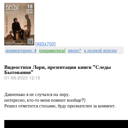
[493x700]
комментарии: 4
понравилось!
вверх^
к полной версии
Видеостихи Лори, презентация книги "Следы
Бытования"
01-06-2023 12:15
Давненько я не случался на лиру.
интересно, кто-то меня помнит вообще?)
Решил отметится стихами, буду признателен за коммент.