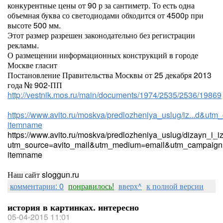
конкурентные цены от 90 р за сантиметр. То есть одна
объемная буква со светодиодами обходится от 4500р при
высоте 500 мм.
Этот размер разрешен законодательно без регистрации
рекламы.
О размещении информационных конструкций в городе
Москве гласит
Постановление Правительства Москвы от 25 декабря 2013
года № 902-ПП
http://vestnik.mos.ru/main/documents/1974/2535/2536/19869
https://www.avito.ru/moskva/predlozheniya_uslug/iz...d&utm_
itemname
https://www.avito.ru/moskva/predlozheniya_uslug/dizayn_i_
utm_source=avito_mail&utm_medium=email&utm_campaign=
itemname
Наш сайт sloggun.ru
комментарии: 0
понравилось!
вверх^
к полной версии
история в картинках. интересно
05-04-2015 11:01