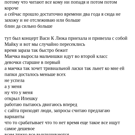
потому что читают все кому ни попадя и потом потом
короче
а сейчас прошло достаточно времени два года я сюда не
захожу и не отслеживаю или больше
блин да сильно больше
тут был концерт Васи К Люка приехала и привезла с собой
Майку и вот мы случайно пересеклись
время зараза так быстро бежит
Маечка выросла мальчишки идут во второй класс
девочки старшие в первый
а маечка так хочет тривиальной ласки так льнет ко мне ей
папки досталось меньше всех
не успела
а у меня
ну что у меня
открыл Ипешку
работаю пытаюсь двигаюсь вперед
с сайта приходят люди, запросы считаю предлагаю
варианты
что то срабатывает что то нет время еще такое все ищут
самое дешевое
всем тяжко все выкручиваются