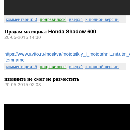
комментарии: 0
понравилось!
вверх^
к полной версии
Продам мотоцикл Honda Shadow 600
20-05-2015 14:30
https://www.avito.ru/moskva/mototsikly_i_mototehni...n&utm_
itemname
комментарии: 5
понравилось!
вверх^
к полной версии
извините не смог не разместить
20-05-2015 02:08