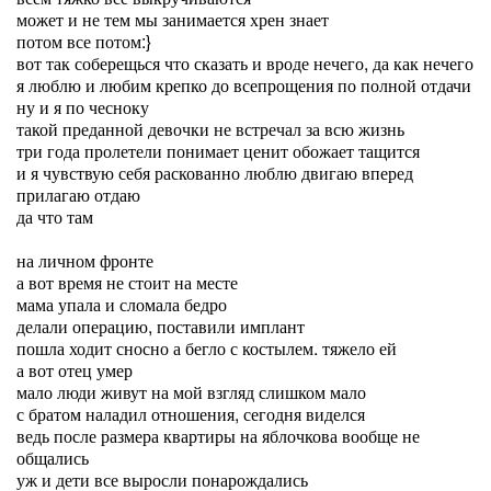
может и не тем мы занимается хрен знает
потом все потом:}
вот так соберещься что сказать и вроде нечего, да как нечего
я люблю и любим крепко до всепрощения по полной отдачи
ну и я по чесноку
такой преданной девочки не встречал за всю жизнь
три года пролетели понимает ценит обожает тащится
и я чувствую себя раскованно люблю двигаю вперед
прилагаю отдаю
да что там
на личном фронте
а вот время не стоит на месте
мама упала и сломала бедро
делали операцию, поставили имплант
пошла ходит сносно а бегло с костылем. тяжело ей
а вот отец умер
мало люди живут на мой взгляд слишком мало
с братом наладил отношения, сегодня виделся
ведь после размера квартиры на яблочкова вообще не
общались
уж и дети все выросли понарождались