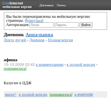
Live
Internet
Дневники
Личка
мобильная версия
Вы были перенаправлены на мобильную версию
страницы.
Вернуться!
Авторизация
Дневник
Аппа-паппа
Лента друзей
-
Дневник
-
Полная версия
афиша
15-10-2009 02:42
к комментариям
-
к полной версии
-
понравилось!
Калугин в ЦДЖ
вверх^
к полной версии
понравилось!
в evernote