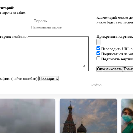
ентарий:
 пароль на сайте:
Комментарий можно доб
нужно будет ввести сим
Напоминание пароля
тария:
смайлики
Прикрепить картинк
Переводить URL в
Подписаться на к
Подписать карти
рафии: (найти ошибки)