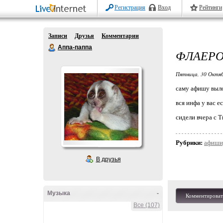
Регистрация
Вход
Рейтинги
Записи
Друзья
Комментарии
Аппа-паппа
ФЛАЕРО
Пятница, 30 Октяб
саму афишу выло
вся инфа у вас 
сидели вчера с 
Рубрики:
афиши,
В друзья
Музыка
-
Комментироват
Все (107)