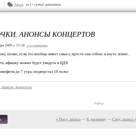
Авось
из (+ сутки) дневников
ЧКИ, АНОНСЫ КОНЦЕРТОВ
ря 2009 г. 15:30
+ в цитатник
жу позже, если это вообще имеет смысл, просто она сейчас в ноуте лежит...
есть, афишку можно будет увидеть в ЦДХ
Тимофеем до 7 утра, подверстал 10 полос
 флаера, концерты
« Пред. запись
—
К дневнику
—
След. запись 
ь