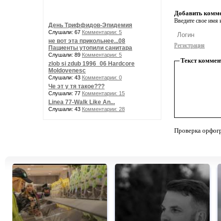
Добавить комм
Введите свое имя и
День Триффидов-Эпидемия
Слушали: 67
Комментарии: 5
не вот эта прикольнее...08
Регистрация
Пациенты утопили санитара
Слушали: 89
Комментарии: 5
Текст коммен
zlob si zdub 1996_06 Hardcore
Moldovenesc
Слушали: 43
Комментарии: 0
Че эт у тя такое???
Слушали: 77
Комментарии: 15
Linea 77-Walk Like An...
Слушали: 43
Комментарии: 28
Проверка орфог