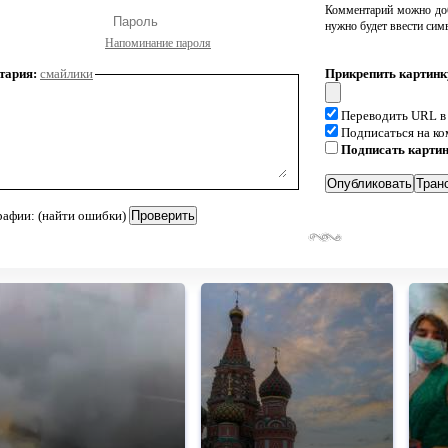
Комментарий можно доб
нужно будет ввести сим
Напоминание пароля
тария:
смайлики
Прикрепить картинк
Переводить URL в
Подписаться на к
Подписать карти
рафии: (найти ошибки)