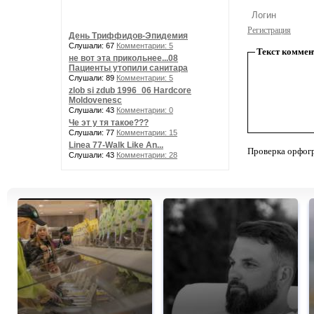
Регистрация
День Триффидов-Эпидемия
Слушали: 67
Комментарии: 5
Текст коммен
не вот эта прикольнее...08
Пациенты утопили санитара
Слушали: 89
Комментарии: 5
zlob si zdub 1996_06 Hardcore
Moldovenesc
Слушали: 43
Комментарии: 0
Че эт у тя такое???
Слушали: 77
Комментарии: 15
Linea 77-Walk Like An...
Проверка орфог
Слушали: 43
Комментарии: 28