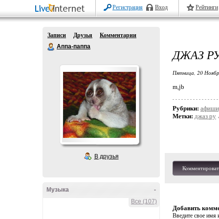
Регистрация
Вход
Рейтинги
Записи
Друзья
Комментарии
Аппа-паппа
ДЖАЗ Р
Пятница, 20 Ноябр
m,jb
Рубрики:
афиши,
Метки:
джаз ру
В друзья
Комментироват
Музыка
-
Все (107)
Добавить комм
Введите свое имя и