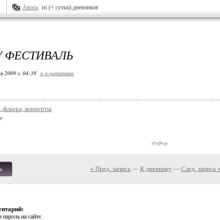
Авось
из (+ сутки) дневников
У ФЕСТИВАЛЬ
я 2009 г. 04:38
+ в цитатник
 флаера, концерты
« Пред. запись
—
К дневнику
—
След. запись 
ь
ентарий:
 пароль на сайте: