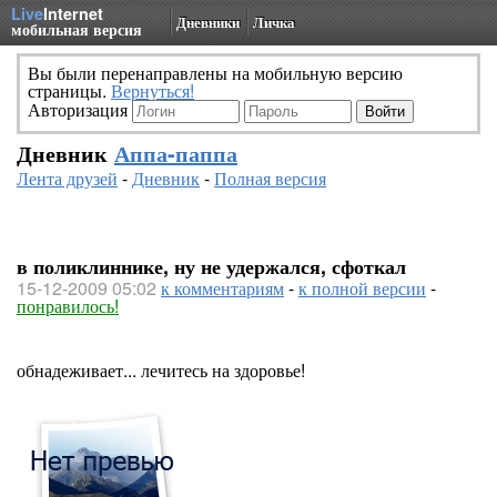
Live
Internet
Дневники
Личка
мобильная версия
Вы были перенаправлены на мобильную версию
страницы.
Вернуться!
Авторизация
Дневник
Аппа-паппа
Лента друзей
-
Дневник
-
Полная версия
в поликлиннике, ну не удержался, сфоткал
15-12-2009 05:02
к комментариям
-
к полной версии
-
понравилось!
обнадеживает... лечитесь на здоровье!