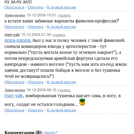
ну да,ну да)))
Обратиться
-
Ответить
-
К полной версии
15-12-2009-10:51
удалить
Аппа-паппа
а кстати ваши забавные варианты фамилия-профессия?
Обратиться
-
Ответить
-
К полной версии
15-12-2009-21:39
удалить
man-yak
appa-pappa
, был у нас в полку человек с такой фамилией.
сначала командиром взвода у артиллеристов - тут
нормально ("пусть могила вооон ту огневую накроет"), а
потом непредсказуемая армейская фортуна сделала его
начпродом - намного веселее ("пусть нам хоть из-под земли
хавчик достанут! пошли бойцов к могиле и без тушенки
чтоб не возвращались!")
Обратиться
-
Ответить
-
К полной версии
16-12-2009-06:15
удалить
Аппа-паппа
man-yak
, зомбированная тушенка шагает сама, в ногу, в
ногу, солдат не остался голодным...
Обратиться
-
Ответить
-
К полной версии
Комментарии (8):
вверх^