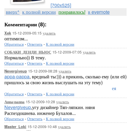
[700x525]
вверх^
к полной версии
понравилось!
в evernote
Комментарии (8):
15-12-2009-05:15
удалить
Xek
оптимизм...
Обратиться
-
Ответить
-
К полной версии
15-12-2009-07:05
удалить
СОБАКИ_ДЕНДИ_НЬЮС
Нормально)) В тему.
Обратиться
-
Ответить
-
К полной версии
15-12-2009-08:28
удалить
Nevergiveup
appa-pappa
, вредный ты:))) а прикинь, сколько ему (или ей)
пришлось за свою жизнь выслушать на эту тему)
Лорелея
Обратиться
-
Ответить
-
К полной версии
15-12-2009-10:28
удалить
Аппа-паппа
Nevergiveup
,угу дизайнер Тяп-ляпкин. няня
Распездошнева. инженер Бухалов...
Обратиться
-
Ответить
-
К полной версии
15-12-2009-10:48
удалить
Master_Loki