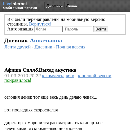
Live
Internet
Дневники
Личка
мобильная версия
Вы были перенаправлены на мобильную версию
страницы.
Вернуться!
Авторизация
Дневник
Аппа-паппа
Лента друзей
-
Дневник
-
Полная версия
Афиша Силя&Выход акустика
01-03-2010 20:22
к комментариям
-
к полной версии
-
понравилось!
сегодня денек тот еще весь день делаю левак...
вот последняя скороспелая
директор заморочился рассматривать клипарты с
девушками, я скромненько не отвлекал