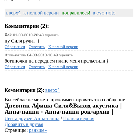
вверх^
к полной версии
понравилось!
в evernote
Комментарии (2):
01-03-2010-20:43
удалить
Xek
ну Силя рулит ;)
Обратиться
-
Ответить
-
К полной версии
04-03-2010-18:49
удалить
Аппа-паппа
ботиночки на переднем плане меня прельстили:}
Обратиться
-
Ответить
-
К полной версии
Комментарии (2):
вверх^
Вы сейчас не можете прокомментировать это сообщение.
Дневник Афиша Силя&Выход акустика |
Аппа-паппа - Аппа-паппа рок-архив |
Лента друзей Аппа-паппа
/
Полная версия
Добавить в друзья
Страницы:
раньше»