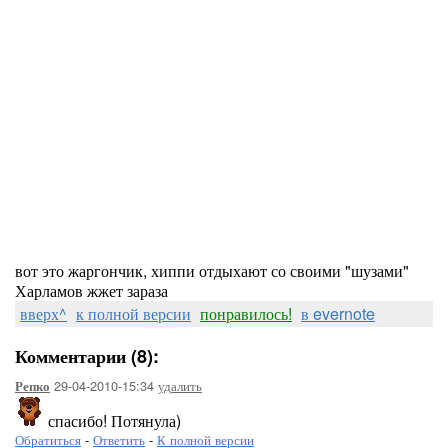
вот это жаргончик, хиппи отдыхают со своими "шузами"
Харламов жжет зараза
вверх^
к полной версии
понравилось!
в evernote
Комментарии (8):
29-04-2010-15:34
удалить
Репко
спасибо! Потянула)
Обратиться
-
Ответить
-
К полной версии