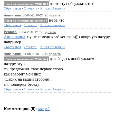
да что тут обсуждать то?
Ответ на комментарий Penman
#
Обратиться
-
Ответить
-
К полной версии
30-04-2010-21:26
удалить
Аппа-паппа
не за что!
Ответ на комментарий tantana
#
Обратиться
-
Ответить
-
К полной версии
30-04-2010-21:52
удалить
Penman
Аппа-паппа
, ну не камеди клаб конечно)))) людскую натуру
например....
Обратиться
-
Ответить
-
К полной версии
04-05-2010-13:19
удалить
Аппа-паппа
давай здесь пообсуждаем...
Ответ на комментарий Penman
#
натуру эту:}
ты предложил. твое первое слово...
как говорит мой шеф
"шарик на вашей стороне"...
а я поддержу беседу
Обратиться
-
Ответить
-
К полной версии
Комментарии (8):
вверх^