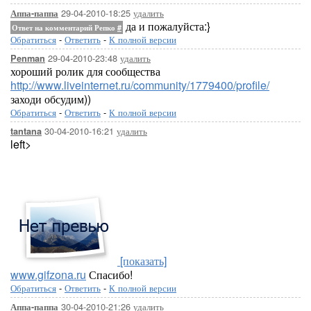
29-04-2010-18:25
удалить
Аппа-паппа
да и пожалуйста:}
Ответ на комментарий Репко
#
Обратиться
-
Ответить
-
К полной версии
29-04-2010-23:48
удалить
Penman
хороший ролик для сообщества
http://www.liveinternet.ru/community/1779400/profile/
заходи обсудим))
Обратиться
-
Ответить
-
К полной версии
30-04-2010-16:21
удалить
tantana
left>
[показать]
www.gifzona.ru
Спасибо!
Обратиться
-
Ответить
-
К полной версии
30-04-2010-21:26
удалить
Аппа-паппа