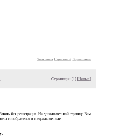
Ответить
С цитатой
В цитатник
»
Страницы:
[1] [
Новые
]
авить без регистрации. На дополнительной странице Вам
волы с изображения в специальное поле.
у: