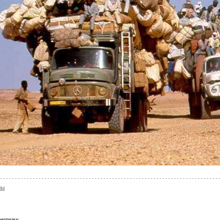
лы
ователям