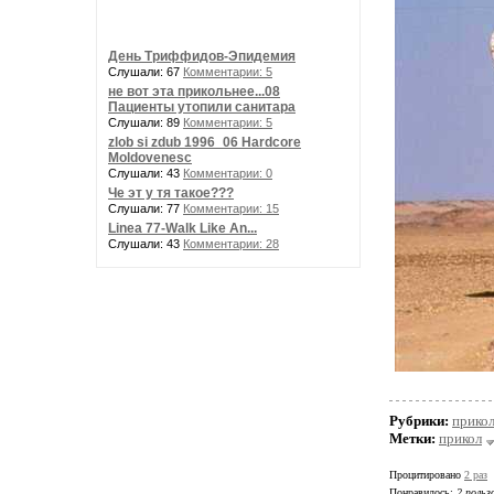
День Триффидов-Эпидемия
Слушали: 67
Комментарии: 5
не вот эта прикольнее...08
Пациенты утопили санитара
Слушали: 89
Комментарии: 5
zlob si zdub 1996_06 Hardcore
Moldovenesc
Слушали: 43
Комментарии: 0
Че эт у тя такое???
Слушали: 77
Комментарии: 15
Linea 77-Walk Like An...
Слушали: 43
Комментарии: 28
Рубрики:
прико
Метки:
прикол
Процитировано
2 раз
Понравилось:
2 польз