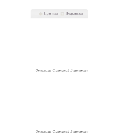
Нравится
Поделиться
Ответить
С цитатой
В цитатник
Ответить
С цитатой
В цитатник