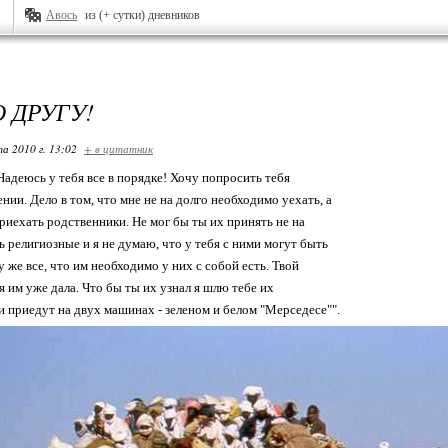
Авось
из (+ сутки) дневников
 ДРУГУ!
та 2010 г. 13:02
+ в цитатник
Надеюсь у тебя все в порядке! Хочу попросить тебя
ии. Дело в том, что мне не на долго необходимо уехать, а
риехать родственники. Не мог бы ты их принять не на
ь религиозные и я не думаю, что у тебя с ними могут быть
 же все, что им необходимо у них с собой есть. Твой
я им уже дала. Что бы ты их узнал я шлю тебе их
 приедут на двух машинах - зеленом и белом "Мерседесе"".