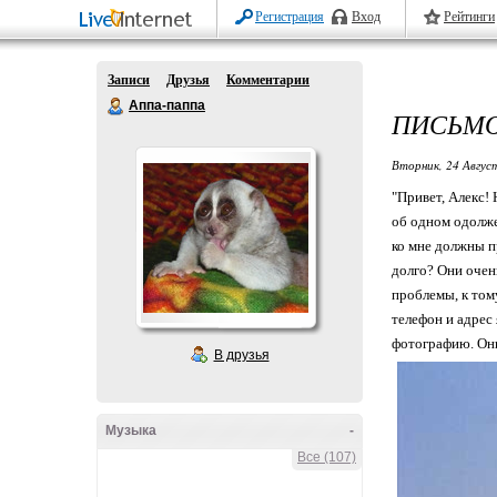
Регистрация
Вход
Рейтинги
Записи
Друзья
Комментарии
Аппа-паппа
ПИСЬМО
Вторник, 24 Авгус
"Привет, Алекс! 
об одном одолжен
ко мне должны п
долго? Они очен
проблемы, к тому
телефон и адрес 
фотографию. Они
В друзья
Музыка
-
Все (107)