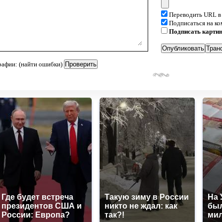
Переводить URL в
Подписаться на к
Подписать карти
рафии: (найти ошибки)
Где будет встреча
Такую зиму в России
На 
президентов США и
никто не ждал: как
был
России: Европа?
так?!
мил