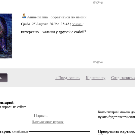
Аппа-паппа
обратиться по имени
Среда, 25 Августа 2010 г. 21:42 (
ссылка
)
интересно... калаши у друзей с собой?
« Пред. запись
—
К дневнику
—
След. запись 
ь
ентарий:
 пароль на сайте:
Комментарий можно доб
нужно будет ввести сим
Напоминание пароля
тария:
смайлики
Прикрепить картинк