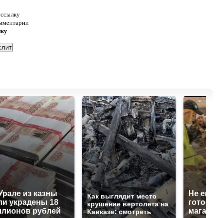
 ссылку
омментарии
нку
Урале из казны
Не ешьт
Как выглядит место
и украдены 18
готовую
крушение вертолета на
лионов рублей
магазин
Кавказе: смотреть