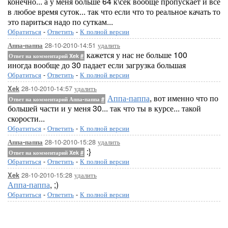
конечно... а у меня больше 64 к\сек вообще пропускает и все
в любое время суток... так что если что то реальное качать то
это париться надо по суткам...
Обратиться
-
Ответить
-
К полной версии
28-10-2010-14:51
удалить
Аппа-паппа
кажется у нас не больше 100
Ответ на комментарий Xek
#
иногда вообще до 30 падает если загрузка большая
Обратиться
-
Ответить
-
К полной версии
28-10-2010-14:57
удалить
Xek
Аппа-паппа
, вот именно что по
Ответ на комментарий Аппа-паппа
#
большей части и у меня 30... так что ты в курсе... такой
скорости...
Обратиться
-
Ответить
-
К полной версии
28-10-2010-15:28
удалить
Аппа-паппа
:}
Ответ на комментарий Xek
#
Обратиться
-
Ответить
-
К полной версии
28-10-2010-15:28
удалить
Xek
Аппа-паппа
, ;)
Обратиться
-
Ответить
-
К полной версии