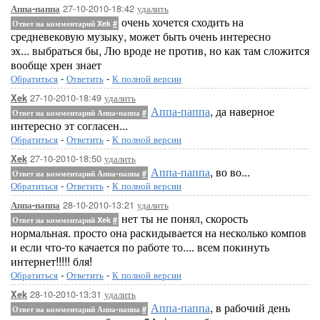
27-10-2010-18:42
удалить
Аппа-паппа
очень хочется сходить на
Ответ на комментарий Xek
#
средневековую музыку, может быть очень интересно
эх... выбраться бы, Лю вроде не против, но как там сложится
вообще хрен знает
Обратиться
-
Ответить
-
К полной версии
27-10-2010-18:49
удалить
Xek
Аппа-паппа
, да наверное
Ответ на комментарий Аппа-паппа
#
интересно эт согласен...
Обратиться
-
Ответить
-
К полной версии
27-10-2010-18:50
удалить
Xek
Аппа-паппа
, во во...
Ответ на комментарий Аппа-паппа
#
Обратиться
-
Ответить
-
К полной версии
28-10-2010-13:21
удалить
Аппа-паппа
нет ты не понял, скорость
Ответ на комментарий Xek
#
нормальная. просто она раскидывается на несколько компов
и если что-то качается по работе то.... всем покинуть
интернет!!!!! бля!
Обратиться
-
Ответить
-
К полной версии
28-10-2010-13:31
удалить
Xek
Аппа-паппа
, в рабочий день
Ответ на комментарий Аппа-паппа
#