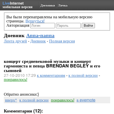
Live
Internet
Дневники
Личка
мобильная версия
Вы были перенаправлены на мобильную версию
страницы.
Вернуться!
Авторизация
Дневник
Аппа-паппа
Лента друзей
-
Дневник
-
Полная версия
концерт средневековой музыки и концерт
гармониста и певца BRENDAN BEGLEY и его
сыновей
27-10-2010 17:29
к комментариям
-
к полной версии
-
понравилось!
Обратно анонсики:}
вверх^
к полной версии
понравилось!
в evernote
Комментарии (12):