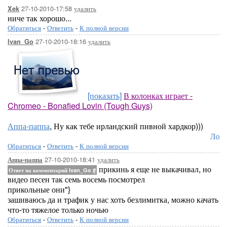
27-10-2010-17:58
удалить
Xek
ниче так хорошо...
Обратиться
-
Ответить
-
К полной версии
27-10-2010-18:16
удалить
Ivan_Go
[показать]
В колонках играет -
Chromeo - Bonafied Lovin (Tough Guys)
Аппа-паппа
, Ну как тебе ирландский пивной хардкор)))
Лоре
Обратиться
-
Ответить
-
К полной версии
27-10-2010-18:41
удалить
Аппа-паппа
прикинь я еще не выкачивал, но
Ответ на комментарий Ivan_Go
#
видео песен так семь восемь посмотрел
прикольные они"}
зашиваюсь да и трафик у нас хоть безлимитка, можно качать
что-то тяжелое только ночью
Обратиться
-
Ответить
-
К полной версии