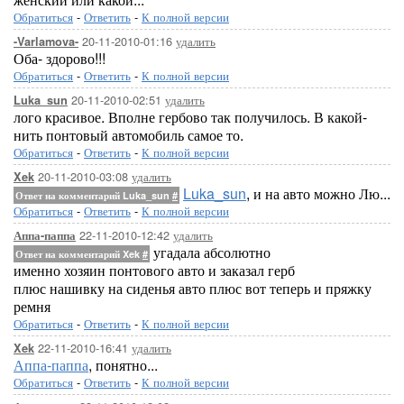
Обратиться
-
Ответить
-
К полной версии
20-11-2010-01:16
удалить
-Varlamova-
Оба- здорово!!!
Обратиться
-
Ответить
-
К полной версии
20-11-2010-02:51
удалить
Luka_sun
лого красивое. Вполне гербово так получилось. В какой-
нить понтовый автомобиль самое то.
Обратиться
-
Ответить
-
К полной версии
20-11-2010-03:08
удалить
Xek
Luka_sun
, и на авто можно Лю...
Ответ на комментарий Luka_sun
#
Обратиться
-
Ответить
-
К полной версии
22-11-2010-12:42
удалить
Аппа-паппа
угадала абсолютно
Ответ на комментарий Xek
#
именно хозяин понтового авто и заказал герб
плюс нашивку на сиденья авто плюс вот теперь и пряжку
ремня
Обратиться
-
Ответить
-
К полной версии
22-11-2010-16:41
удалить
Xek
Аппа-паппа
, понятно...
Обратиться
-
Ответить
-
К полной версии