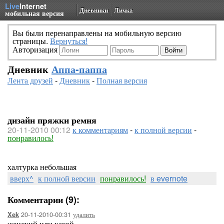
Live
Internet
Дневники
Личка
мобильная версия
Вы были перенаправлены на мобильную версию
страницы.
Вернуться!
Авторизация
Дневник
Аппа-паппа
Лента друзей
-
Дневник
-
Полная версия
дизайн пряжки ремня
20-11-2010 00:12
к комментариям
-
к полной версии
-
понравилось!
халтурка небольшая
вверх^
к полной версии
понравилось!
в evernote
Комментарии (9):
20-11-2010-00:31
удалить
Xek
женский или какой...