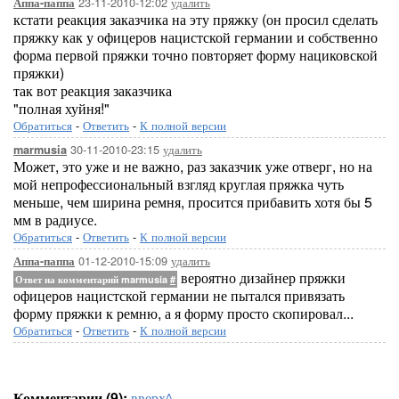
23-11-2010-12:02
удалить
Аппа-паппа
кстати реакция заказчика на эту пряжку (он просил сделать
пряжку как у офицеров нацистской германии и собственно
форма первой пряжки точно повторяет форму нациковской
пряжки)
так вот реакция заказчика
"полная хуйня!"
Обратиться
-
Ответить
-
К полной версии
30-11-2010-23:15
удалить
marmusia
Может, это уже и не важно, раз заказчик уже отверг, но на
мой непрофессиональный взгляд круглая пряжка чуть
меньше, чем ширина ремня, просится прибавить хотя бы 5
мм в радиусе.
Обратиться
-
Ответить
-
К полной версии
01-12-2010-15:09
удалить
Аппа-паппа
вероятно дизайнер пряжки
Ответ на комментарий marmusia
#
офицеров нацистской германии не пытался привязать
форму пряжки к ремню, а я форму просто скопировал...
Обратиться
-
Ответить
-
К полной версии
Комментарии (9):
вверх^