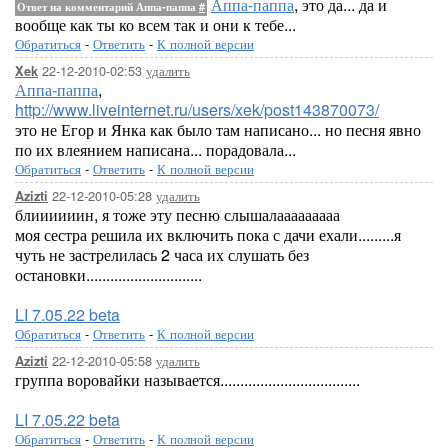
Аппа-паппа
, это да... да и
Ответ на комментарий Аппа-паппа
#
вообще как ты ко всем так и они к тебе...
Обратиться
-
Ответить
-
К полной версии
22-12-2010-02:53
удалить
Xek
Аппа-паппа
,
http://www.liveinternet.ru/users/xek/post143870073/
это не Егор и Янка как было там написано... но песня явно
по их влеянием написана... порадовала...
Обратиться
-
Ответить
-
К полной версии
22-12-2010-05:28
удалить
Azizti
блиииииин, я тоже эту песню слышалааааааааа
моя сестра решила их включить пока с дачи ехали.........я
чуть не застрелилась 2 часа их слушать без
остановки.............................
LI 7.05.22 beta
Обратиться
-
Ответить
-
К полной версии
22-12-2010-05:58
удалить
Azizti
группа воровайки называется...................................
LI 7.05.22 beta
Обратиться
-
Ответить
-
К полной версии