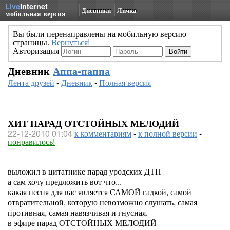
Live
Internet
Дневники
Личка
мобильная версия
Вы были перенаправлены на мобильную версию
страницы.
Вернуться!
Авторизация
Дневник
Аппа-паппа
Лента друзей
-
Дневник
-
Полная версия
ХИТ ПАРАД ОТСТОЙНЫХ МЕЛОДИЙ
22-12-2010 01:04
к комментариям
-
к полной версии
-
понравилось!
выложил в цитатнике парад уродских ДТП
а сам хочу предложить вот что...
какая песня для вас является САМОЙ гадкой, самой
отвратительной, которую невозможно слушать, самая
противная, самая навязчивая и гнусная.
в эфире парад ОТСТОЙНЫХ МЕЛОДИЙ