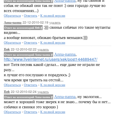
Аппа-паппа
, ну ты свинов и
Ответ на комментарий Аппа-паппа
#
собак не обижай они так не поют :) они гораздо лучше во
всех отношениях...)
Обратиться
-
Ответить
-
К полной версии
22-12-2010-02:19
удалить
Аппа-паппа
:}}} свиньи собачьи это такие мутанты
Ответ на комментарий Xek
#
видимо...
а вообще виноват, обижаю братьев меньших:}}}
Обратиться
-
Ответить
-
К полной версии
22-12-2010-02:22
удалить
Xek
Аппа-паппа
,
Ответ на комментарий Аппа-паппа
#
http://www.liveinternet.ru/users/xek/post144689447/
вот Титя песняк какой сделал... еще даже не играли не
разу...
я лучше его послушаю и порадуюсь ;)
чем время зря тратить на отстой...
Обратиться
-
Ответить
-
К полной версии
22-12-2010-02:24
удалить
Xek
Аппа-паппа
, ну экология...
Ответ на комментарий Аппа-паппа
#
может и хороший тоже зверек я не знаю... почему бы и нет...
собачки и свинки это хорошо )
Обратиться
-
Ответить
-
К полной версии