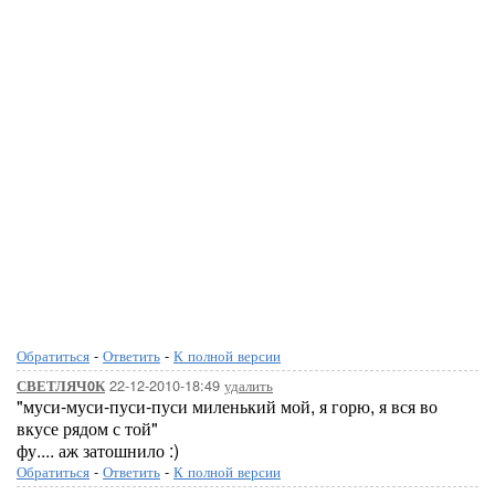
Обратиться
-
Ответить
-
К полной версии
22-12-2010-18:49
удалить
СВЕТЛЯЧ0К
"муси-муси-пуси-пуси миленький мой, я горю, я вся во
вкусе рядом с той"
фу.... аж затошнило :)
Обратиться
-
Ответить
-
К полной версии