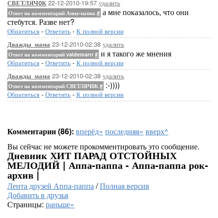
22-12-2010-19:57
удалить
СВЕТЛЯЧ0К
а мне показалось, что они
Ответ на комментарий Аппа-паппа
#
стебутся. Разве нет?
Обратиться
-
Ответить
-
К полной версии
23-12-2010-02:38
удалить
Дважды_мама
и я такого же мнения
Ответ на комментарий valdemarrr
#
Обратиться
-
Ответить
-
К полной версии
23-12-2010-02:38
удалить
Дважды_мама
:-))))
Ответ на комментарий СВЕТЛЯЧ0К
#
Обратиться
-
Ответить
-
К полной версии
Комментарии (86):
вперёд»
последняя»
вверх^
Вы сейчас не можете прокомментировать это сообщение.
Дневник ХИТ ПАРАД ОТСТОЙНЫХ
МЕЛОДИЙ | Аппа-паппа - Аппа-паппа рок-
архив |
Лента друзей Аппа-паппа
/
Полная версия
Добавить в друзья
Страницы:
раньше»