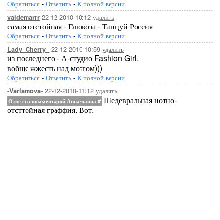
Обратиться
-
Ответить
-
К полной версии
22-12-2010-10:12
удалить
valdemarrr
самая отстойная - Глюкоза - Танцуй Россия
Обратиться
-
Ответить
-
К полной версии
22-12-2010-10:59
удалить
Lady_Cherry_
из последнего - А-студио Fashion Girl.
вобще жжесть над мозгом)))
Обратиться
-
Ответить
-
К полной версии
22-12-2010-11:12
удалить
-Varlamova-
Шедевральная нотно-
Ответ на комментарий Аппа-паппа
#
отсттойная граффия. Вот.