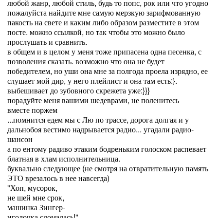
любой жанр, любой стиль, будь то попс, рок или что угодно
пожалуйста найдите мне самую мерзкую зарифмованную
пакость на свете и каким либо образом разместите в этом
посте. можно ссылкой, но так чтобы это можно было
прослушать и сравнить.
в общем и в целом у меня тоже припасена одна песенка, с
позволения сказать. возможно что она не будет
победителем, но уши она мне за полгода проела изрядно, ее
слушает мой дир, у него плейлист и она там есть:}.
выбешивает до зубовного скрежета уже:}}}
порадуйте меня вашими шедеврами, не поленитесь
вместе поржем
...помнится едем мы с Лю по трассе, дорога долгая и у
дальнобоя вестимо надрывается радио... угадали радио-
шансон
а по ентому радиво этаким бодреньким голоском распевает
блатная в хлам исполнительница.
буквально следующее (не смотря на отвратительную память
ЭТО врезалось в нее навсегда)
"Хоп, мусорок,
не шей мне срок,
машинка Зингер-
иголочка сломалась!"