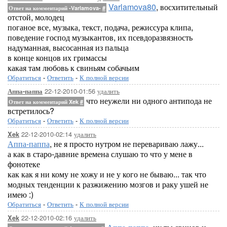
Varlamova80
, восхитительный
Ответ на комментарий -Varlamova-
#
отстой, молодец
поганое все, музыка, текст, подача, режиссура клипа,
поведение господ музыкантов, их псевдоразвязность
надуманная, высосанная из пальца
в конце концов их гримассы
какая там любовь к свиньям собачьим
Обратиться
-
Ответить
-
К полной версии
22-12-2010-01:56
удалить
Аппа-паппа
что неужели ни одного антипода не
Ответ на комментарий Xek
#
встретилось?
Обратиться
-
Ответить
-
К полной версии
22-12-2010-02:14
удалить
Xek
Аппа-паппа
, не я просто нутром не перевариваю лажу...
а как в старо-давние времена слушаю то что у мене в
фонотеке
как как я ни кому не хожу и не у кого не бываю... так что
модных тенденции к разжижению мозгов и раку ушей не
имею :)
Обратиться
-
Ответить
-
К полной версии
22-12-2010-02:16
удалить
Xek