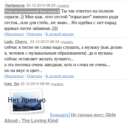
22-12-2010-08:25
удалить
-Varlamova-
Ты так ответил на полном
Ответ на комментарий Аппа-паппа
#
серьезе..)) Мне каж. этот отстой "изрыгают" именно ради
отстоя...или для стеба...не знаю... Но идейка с хит-парад
ядовых песен забавная..))))
Обратиться
-
Ответить
-
К полной версии
22-12-2010-08:34
удалить
Lady_Cherry_
сейчас в песне не слова надо слушать, а музыку (как делаю
я, человек с музыкальным образованием). да и музыка
сейчас оставляет желать лучшего...
а эта песенка очень заводная, хоть и слова не очень...
но на вкус и цвет...
Обратиться
-
Ответить
-
К полной версии
22-12-2010-08:56
удалить
Ivan_Go
[показать]
Не громко поет:
Girls
Aloud - The Loving Kind