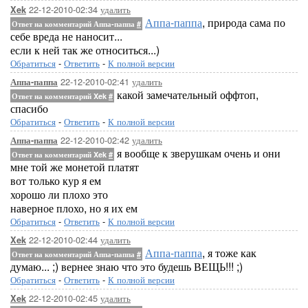
22-12-2010-02:34
удалить
Xek
Аппа-паппа
, природа сама по
Ответ на комментарий Аппа-паппа
#
себе вреда не наносит...
если к ней так же относиться...)
Обратиться
-
Ответить
-
К полной версии
22-12-2010-02:41
удалить
Аппа-паппа
какой замечательный оффтоп,
Ответ на комментарий Xek
#
спасибо
Обратиться
-
Ответить
-
К полной версии
22-12-2010-02:42
удалить
Аппа-паппа
я вообще к зверушкам очень и они
Ответ на комментарий Xek
#
мне той же монетой платят
вот только кур я ем
хорошо ли плохо это
наверное плохо, но я их ем
Обратиться
-
Ответить
-
К полной версии
22-12-2010-02:44
удалить
Xek
Аппа-паппа
, я тоже как
Ответ на комментарий Аппа-паппа
#
думаю... ;) вернее знаю что это будешь ВЕЩЬ!!! ;)
Обратиться
-
Ответить
-
К полной версии
22-12-2010-02:45
удалить
Xek