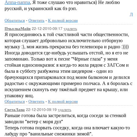
Аппа-паппа
, Я тоже слушаю что нравиться) Не люблю
русский, и украинский как бэ рэп.
Лоре
Обратиться
-
Ответить
-
К полной версии
22-12-2010-09:17
удалить
ПчьолкаМайя
Я присоединяюсь к той счастливой части общественности,
которая слушает добровольно исключительно отборную
музыку :), моя жизнь прекрасна без телевизора и радио :))))
Иногда доводится где-нибудь услышать отстой, но я его не
запоминаю. Только вот к песне "Чёрные глаза" у меня
стойкая идиосинкразия: я когда-то жила рядом с ЗАГСом и
была в субботу разбужена этим шедевром - один из
брачующихся припарковался под моим балконом и делился
радостью с окружающими примерно полчаса. А я боролась с
искушением скинуть ему тяжёлый предмет на крышу, или
упаковку яиц.
Обратиться
-
Ответить
-
К полной версии
22-12-2010-09:19
удалить
СветаЛана
Раньше готова была застрелиться, когда соседи за стенкой
заводили "ветер с моря дул"
Теперь готова порвать соседку, когда она влючает какую-то
лабуду про "ванильные снежинки зимой".