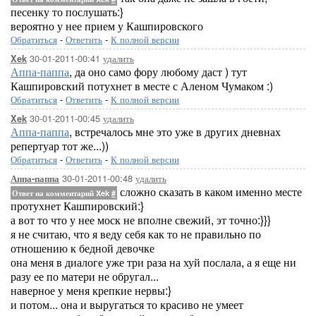
песенку то послушать:}
вероятно у нее прием у Кашпировского
Обратиться
-
Ответить
-
К полной версии
30-01-2011-00:41
удалить
Xek
Аппа-паппа
, да оно само фору любому даст ) тут
Кашпировский потухнет в месте с Аленом Чумаком :)
Обратиться
-
Ответить
-
К полной версии
30-01-2011-00:45
удалить
Xek
Аппа-паппа
, встречалось мне это уже в других дневнах
репертуар тот же...))
Обратиться
-
Ответить
-
К полной версии
30-01-2011-00:48
удалить
Аппа-паппа
сложно сказать в каком именно месте
Ответ на комментарий Xek
#
протухнет Кашпировский:}
а вот то что у нее моск не вполне свежий, эт точно:}}}
я не считаю, что я веду себя как то не правильно по
отношению к бедной девочке
она меня в диалоге уже три раза на хуй послала, а я еще ни
разу ее по матери не обругал...
наверное у меня крепкие нервы:}
и потом... она и выругаться то красиво не умеет