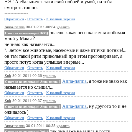
P.S.: А ебальничек-таки свой побрей и умой, на тебя
смотреть тошно.
----------------
Обратиться
-
Ответить
-
К полной версии
30-01-2011-00:34
удалить
Аппа-паппа
знаешь какая песенка самая любимая
Ответ на комментарий Xek
#
мной у Макса?
не знаю как называется...
"...летом все животные, насекомые и даже птички потные!...
он там такой ритм прикольный при этом проговаривает, я
просто потух когда услышал впервые...
Обратиться
-
Ответить
-
К полной версии
30-01-2011-00:36
удалить
Xek
Аппа-паппа
, я тоже не знаю как
Ответ на комментарий Аппа-паппа
#
называется но слышал...
Обратиться
-
Ответить
-
К полной версии
30-01-2011-00:37
удалить
Xek
Аппа-паппа
, ну другого то и не
Ответ на комментарий Аппа-паппа
#
ожидалось )
Обратиться
-
Ответить
-
К полной версии
30-01-2011-00:38
удалить
Аппа-паппа
так она даже не зашла в гости,
Ответ на комментарий Xek
#