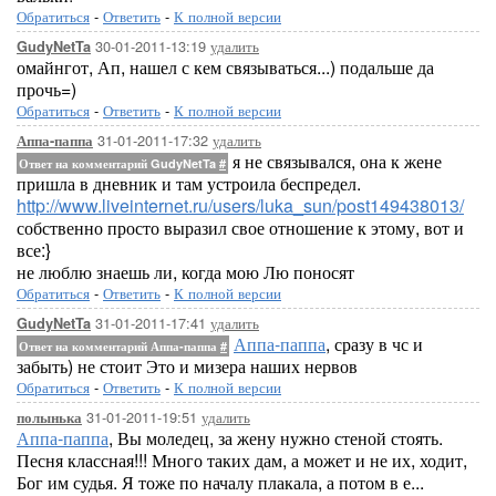
Обратиться
-
Ответить
-
К полной версии
30-01-2011-13:19
удалить
GudyNetTa
омайнгот, Ап, нашел с кем связываться...) подальше да
прочь=)
Обратиться
-
Ответить
-
К полной версии
31-01-2011-17:32
удалить
Аппа-паппа
я не связывался, она к жене
Ответ на комментарий GudyNetTa
#
пришла в дневник и там устроила беспредел.
http://www.liveinternet.ru/users/luka_sun/post149438013/
собственно просто выразил свое отношение к этому, вот и
все:}
не люблю знаешь ли, когда мою Лю поносят
Обратиться
-
Ответить
-
К полной версии
31-01-2011-17:41
удалить
GudyNetTa
Аппа-паппа
, сразу в чс и
Ответ на комментарий Аппа-паппа
#
забыть) не стоит Это и мизера наших нервов
Обратиться
-
Ответить
-
К полной версии
31-01-2011-19:51
удалить
полынька
Аппа-паппа
, Вы моледец, за жену нужно стеной стоять.
Песня классная!!! Много таких дам, а может и не их, ходит,
Бог им судья. Я тоже по началу плакала, а потом в е...