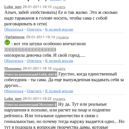
29-01-2011-19:10
удалить
Luka_sun
Апыч, забей злобствовать) Ее и так жалко. Это ж сколько
надо тараканов в голове носить, чтобы сама с собой
разговаривать в сети(
Обратиться
-
Ответить
-
К полной версии
29-01-2011-19:14
удалить
-Varlamova-
- вот эти штуки особенно впечатлили
))))))))))))))))))))))))))))))))))))
опозорила девочка себя. И свой город.....
Обратиться
-
Ответить
-
К полной версии
29-01-2011-19:16
удалить
Мамашко
Грустно, когда единственный
Ответ на комментарий Luka_sun
#
собеседник - ты сама. Да еще вынужденная выдавать себя за
других...
Обратиться
-
Ответить
-
К полной версии
29-01-2011-19:22
удалить
Luka_sun
Ну да. Тут или реальные
Ответ на комментарий Мамашко
#
нарушения в психике, или расчет на пиар и поднятие
рейтинга. Или тотальное одиночество в связи с
гениальностью, но почему тогда наружу выдается одно... Но
тут я подошла к вопросам творчества дамы, которые