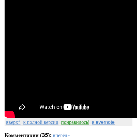
вверх^
к полной версии
понравилось!
в evernote
Комментарии (35):
вперёд»