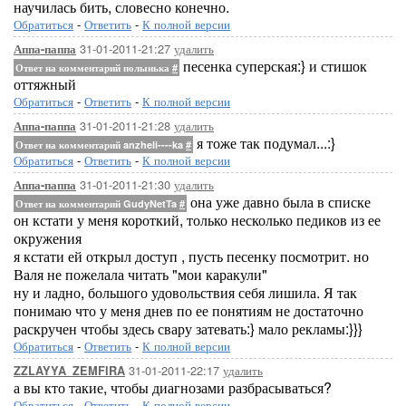
научилась бить, словесно конечно.
Обратиться
-
Ответить
-
К полной версии
31-01-2011-21:27
удалить
Аппа-паппа
песенка суперская:} и стишок
Ответ на комментарий полынька
#
оттяжный
Обратиться
-
Ответить
-
К полной версии
31-01-2011-21:28
удалить
Аппа-паппа
я тоже так подумал...:}
Ответ на комментарий anzheli----ka
#
Обратиться
-
Ответить
-
К полной версии
31-01-2011-21:30
удалить
Аппа-паппа
она уже давно была в списке
Ответ на комментарий GudyNetTa
#
он кстати у меня короткий, только несколько педиков из ее
окружения
я кстати ей открыл доступ , пусть песенку посмотрит. но
Валя не пожелала читать "мои каракули"
ну и ладно, большого удовольствия себя лишила. Я так
понимаю что у меня днев по ее понятиям не достаточно
раскручен чтобы здесь свару затевать:} мало рекламы:}}}
Обратиться
-
Ответить
-
К полной версии
31-01-2011-22:17
удалить
ZZLAYYA_ZEMFIRA
а вы кто такие, чтобы диагнозами разбрасываться?
Обратиться
-
Ответить
-
К полной версии