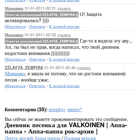
31-01-2011-22:31
удалить
Мамашко
О! Защита
Ответ на комментарий ZZLAYYA_ZEMFIRA
#
активировалась? ))))
Обратиться
-
Ответить
-
К полной версии
31-01-2011-22:32
удалить
Мамашко
Где-то я видела эту аву...
Ответ на комментарий ZZLAYYA_ZEMFIRA
#
Ап, ты был не прав, когда написал, что твой дневник
недостоин внимания.))))))))))))
Обратиться
-
Ответить
-
К полной версии
31-01-2011-22:46
удалить
ZZLAYYA_ZEMFIRA
Мамашко
, я зашла не потому, что он достоин внимания)
песня - вообще ужас.
Обратиться
-
Ответить
-
К полной версии
Комментарии (35):
вперёд»
вверх^
Вы сейчас не можете прокомментировать это сообщение.
Дневник песенка для VALKOINEN | Аппа-
паппа - Аппа-паппа рок-архив |
Лента друзей Аппа-паппа
/
Полная версия