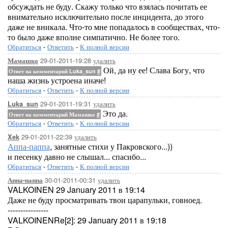
обсуждать не буду. Скажу только что взялась почитать ее
внимательно исключительно после инцидента, до этого
даже не вникала. Что-то мне попадалось в сообществах, что-
то было даже вполне симпатично. Не более того.
Обратиться
-
Ответить
-
К полной версии
29-01-2011-19:28
удалить
Мамашко
Ой, да ну ее! Слава Богу, что
Ответ на комментарий Luka_sun
#
наша жизнь устроена иначе!
Обратиться
-
Ответить
-
К полной версии
29-01-2011-19:31
удалить
Luka_sun
Это да.
Ответ на комментарий Мамашко
#
Обратиться
-
Ответить
-
К полной версии
29-01-2011-22:39
удалить
Xek
Аппа-паппа
, занятные стихи у Пакровского...))
и песенку давно не слышал... спасибо...
Обратиться
-
Ответить
-
К полной версии
30-01-2011-00:31
удалить
Аппа-паппа
VALKOINEN 29 January 2011 в 19:14
Даже не буду просматривать твои царапульки, говноед.
----------------
VALKOINENRe[2]: 29 January 2011 в 19:18