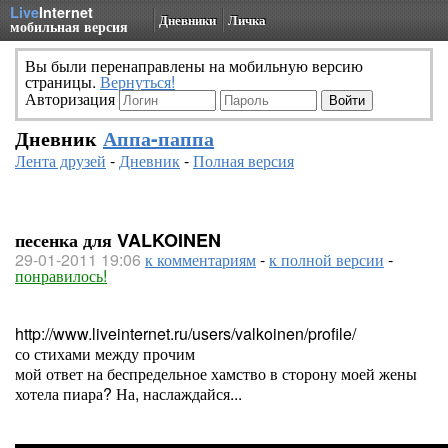
Live
Internet
Дневники
Личка
мобильная версия
Вы были перенаправлены на мобильную версию
страницы.
Вернуться!
Авторизация
Дневник
Аппа-паппа
Лента друзей
-
Дневник
-
Полная версия
песенка для VALKOINEN
29-01-2011 19:06
к комментариям
-
к полной версии
-
понравилось!
http://www.liveinternet.ru/users/valkoinen/profile/
со стихами между прочим
мой ответ на беспредельное хамство в сторону моей жены
хотела пиара? На, наслаждайся...