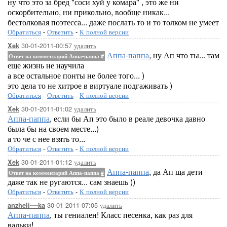
ну что это за бред "соси хуй у комара" , это же ни
оскорбительно, ни прикольно, вообще никак...
бестолковая поэтесса... даже послать то и то толком не умеет
Обратиться
-
Ответить
-
К полной версии
30-01-2011-00:57
удалить
Xek
Аппа-паппа
, ну Ап что ты... там
Ответ на комментарий Аппа-паппа
#
еще жизнь не научила
а все остальное понты не более того... )
это дела то не хитрое в виртуале подгаживать )
Обратиться
-
Ответить
-
К полной версии
30-01-2011-01:02
удалить
Xek
Аппа-паппа
, если бы Ап это было в реале девочка давно
была бы на своем месте...)
а то че с нее взять то...
Обратиться
-
Ответить
-
К полной версии
30-01-2011-01:12
удалить
Xek
Аппа-паппа
, да Ап ща дети
Ответ на комментарий Аппа-паппа
#
даже так не ругаются... сам знаешь ))
Обратиться
-
Ответить
-
К полной версии
30-01-2011-07:05
удалить
anzheli----ka
Аппа-паппа
, ты гениален! Класс песенка, как раз для
вальки!