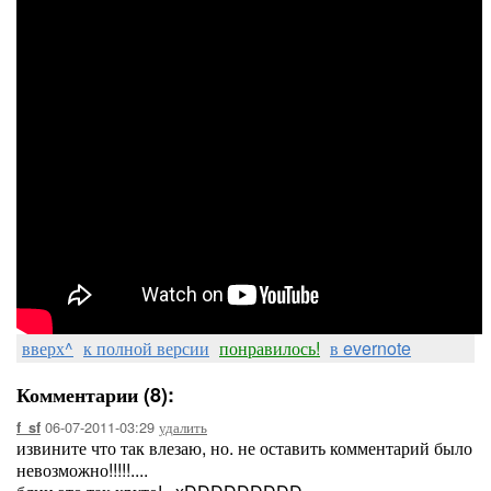
вверх^
к полной версии
понравилось!
в evernote
Комментарии (8):
06-07-2011-03:29
удалить
f_sf
извините что так влезаю, но. не оставить комментарий было
невозможно!!!!!....