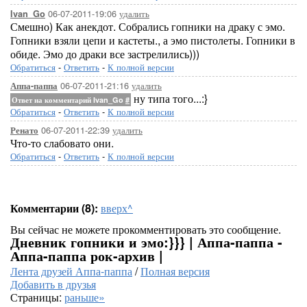
06-07-2011-19:06
удалить
Ivan_Go
Смешно) Как анекдот. Собрались гопники на драку с эмо.
Гопники взяли цепи и кастеты., а эмо пистолеты. Гопники в
обиде. Эмо до драки все застрелились)))
Обратиться
-
Ответить
-
К полной версии
06-07-2011-21:16
удалить
Аппа-паппа
ну типа того...:}
Ответ на комментарий Ivan_Go
#
Обратиться
-
Ответить
-
К полной версии
06-07-2011-22:39
удалить
Ренато
Что-то слабовато они.
Обратиться
-
Ответить
-
К полной версии
Комментарии (8):
вверх^
Вы сейчас не можете прокомментировать это сообщение.
Дневник гопники и эмо:}}} | Аппа-паппа -
Аппа-паппа рок-архив |
Лента друзей Аппа-паппа
/
Полная версия
Добавить в друзья
Страницы:
раньше»