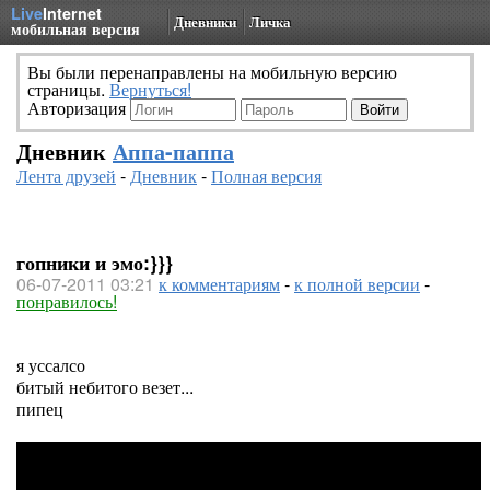
Live
Internet
Дневники
Личка
мобильная версия
Вы были перенаправлены на мобильную версию
страницы.
Вернуться!
Авторизация
Дневник
Аппа-паппа
Лента друзей
-
Дневник
-
Полная версия
гопники и эмо:}}}
06-07-2011 03:21
к комментариям
-
к полной версии
-
понравилось!
я уссалсо
битый небитого везет...
пипец