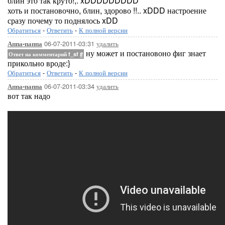
блин это так круто!,. xDDDDDDDDD
хоть и постановочно, блин, здорово !!.. xDDD настроение
сразу почему то поднялось xDD
Обратиться
-
Ответить
-
К полной версии
06-07-2011-03:31
удалить
Аппа-паппа
ну может и постановоно фиг знает
Ответ на комментарий f_sf
#
прикольно вроде:}
Обратиться
-
Ответить
-
К полной версии
06-07-2011-03:34
удалить
Аппа-паппа
вот так надо