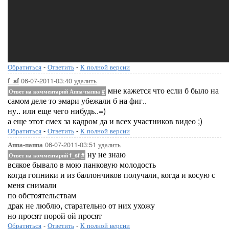
Обратиться
-
Ответить
-
К полной версии
06-07-2011-03:40
удалить
f_sf
мне кажется что если б было на
Ответ на комментарий Аппа-паппа
#
самом деле то эмари убежали б на фиг..
ну.. или еще чего нибудь..=)
а еще этот смех за кадром да и всех участников видео ;)
Обратиться
-
Ответить
-
К полной версии
06-07-2011-03:51
удалить
Аппа-паппа
ну не знаю
Ответ на комментарий f_sf
#
всякое бывало в мою панковую молодость
когда гопники и из баллончиков получали, когда и косую с
меня снимали
по обстоятельствам
драк не люблю, старательно от них ухожу
но просят порой ой просят
Обратиться
-
Ответить
-
К полной версии