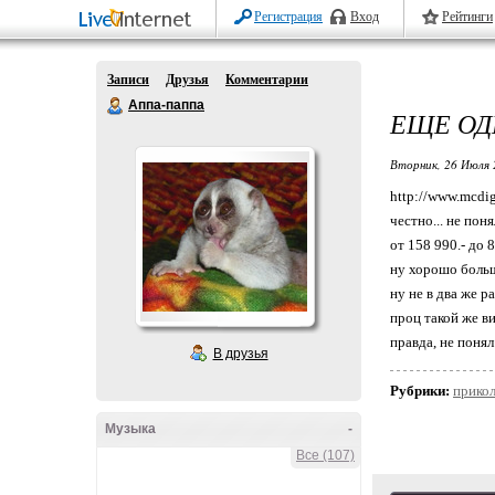
Регистрация
Вход
Рейтинги
Записи
Друзья
Комментарии
Аппа-паппа
ЕЩЕ ОД
Вторник, 26 Июля 
http://www.mcdig
честно... не поня
от 158 990.- до 8
ну хорошо больш
ну не в два же р
проц такой же в
правда, не понял
В друзья
Рубрики:
прико
Музыка
-
Все (107)