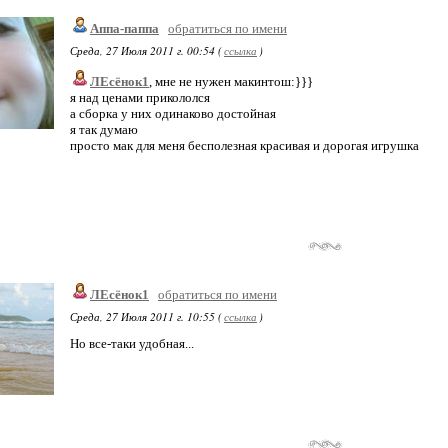
Аппа-паппа
обратиться по имени
Среда, 27 Июля 2011 г. 00:54 (
ссылка
)
ЛЕсёнок1
, мне не нужен макинтош:}}}
я над ценами прикололся
а сборка у них одинаково достойная
я так думаю
просто мак для меня бесполезная красивая и дорогая игрушка
ЛЕсёнок1
обратиться по имени
Среда, 27 Июля 2011 г. 10:55 (
ссылка
)
Но все-таки удобная...