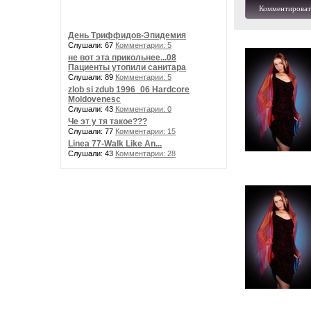
Комментироват
День Триффидов-Эпидемия
Слушали: 67
Комментарии: 5
не вот эта прикольнее...08
Пациенты утопили санитара
Слушали: 89
Комментарии: 5
zlob si zdub 1996_06 Hardcore
Moldovenesc
Слушали: 43
Комментарии: 0
Че эт у тя такое???
Слушали: 77
Комментарии: 15
Linea 77-Walk Like An...
Слушали: 43
Комментарии: 28