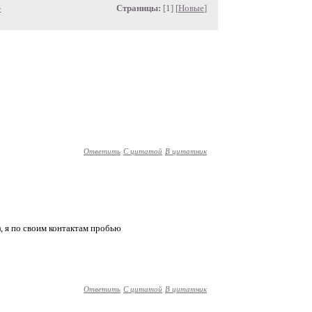
»
Страницы:
[1] [
Новые
]
Ответить
С цитатой
В цитатник
, я по своим контактам пробью
Ответить
С цитатой
В цитатник