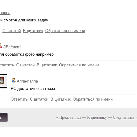
паппа
 и смотря для каких задач
ь
С цитатой
В цитатник
Обратиться по имени
ЛЕсёнок1
ля обработки фото например
тветить
С цитатой
В цитатник
Обратиться по имени
Аппа-паппа
PC достаточно за глаза
Ответить
С цитатой
В цитатник
Обратиться по имени
« Пред. запись
—
К дневнику
—
След. запись 
ь