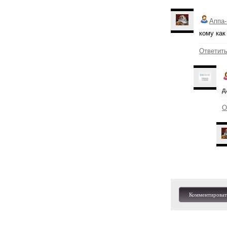
Аппа-
кому как
Ответит
д
О
Комментироват