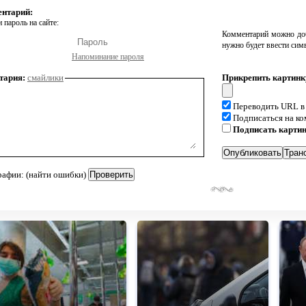
ентарий:
 пароль на сайте:
Комментарий можно доб
нужно будет ввести сим
Напоминание пароля
тария:
смайлики
Прикрепить картинк
Переводить URL в
Подписаться на к
Подписать карти
рафии: (найти ошибки)