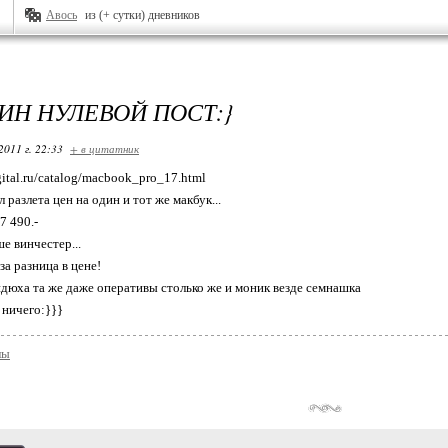
Авось
из (+ сутки) дневников
ИН НУЛЕВОЙ ПОСТ:}
2011 г. 22:33
+ в цитатник
ital.ru/catalog/macbook_pro_17.html
л разлета цен на один и тот же макбук...
7 490.-
е винчестер...
аза разница в цене!
идюха та же даже оперативы столько же и моник везде семнашка
 ничего:}}}
лы