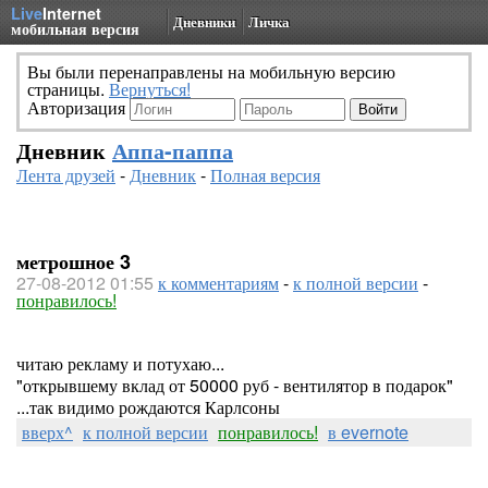
Live
Internet
Дневники
Личка
мобильная версия
Вы были перенаправлены на мобильную версию
страницы.
Вернуться!
Авторизация
Дневник
Аппа-паппа
Лента друзей
-
Дневник
-
Полная версия
метрошное 3
27-08-2012 01:55
к комментариям
-
к полной версии
-
понравилось!
читаю рекламу и потухаю...
"открывшему вклад от 50000 руб - вентилятор в подарок"
...так видимо рождаются Карлсоны
вверх^
к полной версии
понравилось!
в evernote