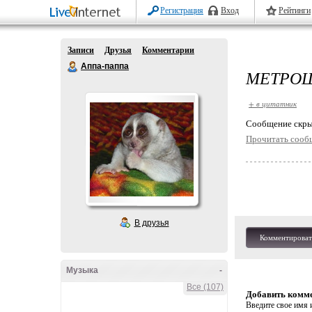
Регистрация
Вход
Рейтинги
Записи
Друзья
Комментарии
Аппа-паппа
МЕТРОШ
+ в цитатник
Cообщение скры
Прочитать сооб
В друзья
Комментироват
Музыка
-
Все (107)
Добавить комм
Введите свое имя и