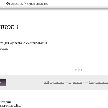
Авось
из (+ сутки) дневников
НОЕ 3
то для удобства комментирования.
щение
« Пред. запись
—
К дневнику
—
След. запись 
ь
ентарий:
 пароль на сайте: