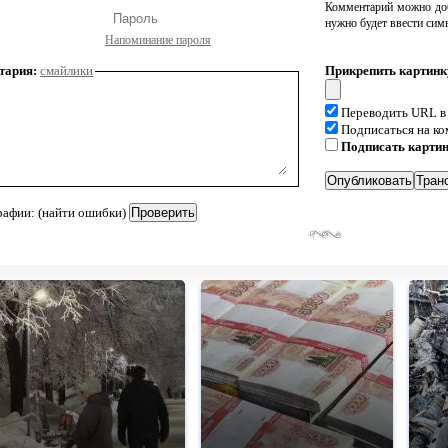
Комментарий можно доб
нужно будет ввести сим
Напоминание пароля
тария:
смайлики
Прикрепить картинк
Переводить URL в
Подписаться на к
Подписать карти
рафии: (найти ошибки)