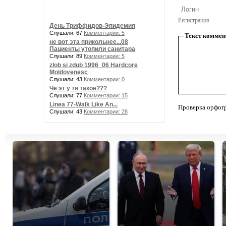
Регистрация
День Триффидов-Эпидемия
Слушали: 67
Комментарии: 5
Текст коммен
не вот эта прикольнее...08
Пациенты утопили санитара
Слушали: 89
Комментарии: 5
zlob si zdub 1996_06 Hardcore
Moldovenesc
Слушали: 43
Комментарии: 0
Че эт у тя такое???
Слушали: 77
Комментарии: 15
Linea 77-Walk Like An...
Проверка орфог
Слушали: 43
Комментарии: 28