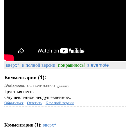
вверх^
к полной версии
понравилось!
в evernote
Комментарии (1):
15-03-2013-08:51
удалить
-Varlamova-
Грустная песня
Одушевленное неодушевленное..
Обратиться
-
Ответить
-
К полной версии
Комментарии (1):
вверх^