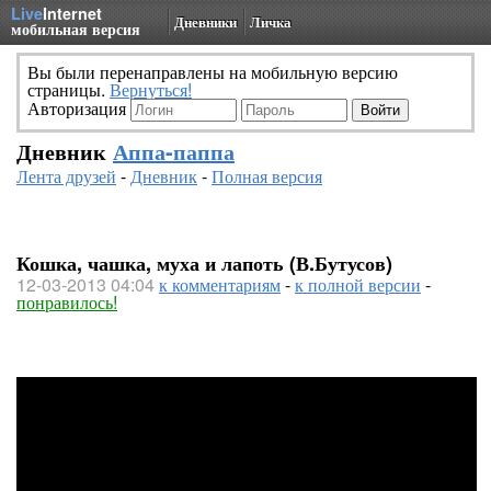
Live
Internet
Дневники
Личка
мобильная версия
Вы были перенаправлены на мобильную версию
страницы.
Вернуться!
Авторизация
Дневник
Аппа-паппа
Лента друзей
-
Дневник
-
Полная версия
Кошка, чашка, муха и лапоть (В.Бутусов)
12-03-2013 04:04
к комментариям
-
к полной версии
-
понравилось!