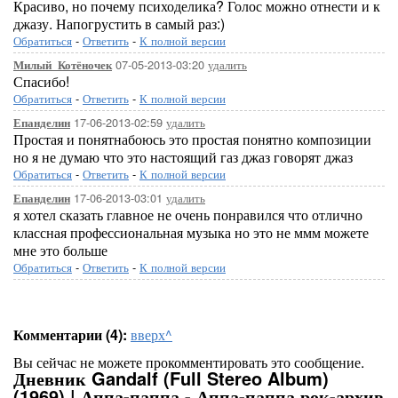
Красиво, но почему психоделика? Голос можно отнести и к
джазу. Напогрустить в самый раз:)
Обратиться
-
Ответить
-
К полной версии
07-05-2013-03:20
удалить
Милый_Котёночек
Спасибо!
Обратиться
-
Ответить
-
К полной версии
17-06-2013-02:59
удалить
Епанделин
Простая и понятнабоюсь это простая понятно композиции
но я не думаю что это настоящий газ джаз говорят джаз
Обратиться
-
Ответить
-
К полной версии
17-06-2013-03:01
удалить
Епанделин
я хотел сказать главное не очень понравился что отлично
классная профессиональная музыка но это не ммм можете
мне это больше
Обратиться
-
Ответить
-
К полной версии
Комментарии (4):
вверх^
Вы сейчас не можете прокомментировать это сообщение.
Дневник Gandalf (Full Stereo Album)
(1969) | Аппа-паппа - Аппа-паппа рок-архив