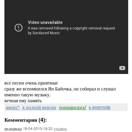
все песни очень приятные
сразу же вспомнился Ян Бабочка, он собирал и слушал
именно такую музыку.
вечная ему память
вверх^
к полной версии
понравилось!
в evernote
Комментарии (4):
18-04-2013-19:32
удалить
полынька