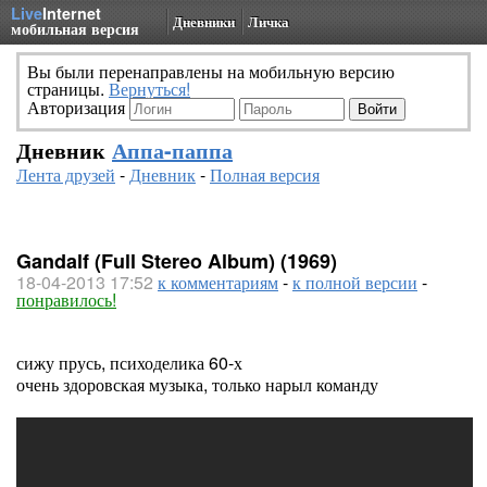
Live
Internet
Дневники
Личка
мобильная версия
Вы были перенаправлены на мобильную версию
страницы.
Вернуться!
Авторизация
Дневник
Аппа-паппа
Лента друзей
-
Дневник
-
Полная версия
Gandalf (Full Stereo Album) (1969)
18-04-2013 17:52
к комментариям
-
к полной версии
-
понравилось!
сижу прусь, психоделика 60-х
очень здоровская музыка, только нарыл команду