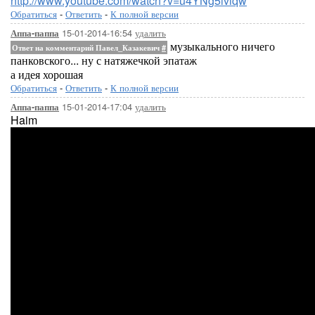
http://www.youtube.com/watch?v=u4YNg5iviqw
Обратиться
-
Ответить
-
К полной версии
15-01-2014-16:54
удалить
Аппа-паппа
музыкального ничего
Ответ на комментарий Павел_Казакевич
#
панковского... ну с натяжечкой эпатаж
а идея хорошая
Обратиться
-
Ответить
-
К полной версии
15-01-2014-17:04
удалить
Аппа-паппа
Haim