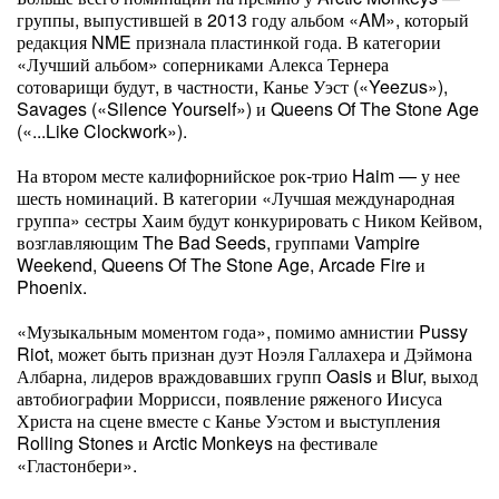
группы, выпустившей в 2013 году альбом «AM», который
редакция NME признала пластинкой года. В категории
«Лучший альбом» соперниками Алекса Тернера
сотоварищи будут, в частности, Канье Уэст («Yeezus»),
Savages («Silence Yourself») и Queens Of The Stone Age
(«...Like Clockwork»).
На втором месте калифорнийское рок-трио Haim — у нее
шесть номинаций. В категории «Лучшая международная
группа» сестры Хаим будут конкурировать с Ником Кейвом,
возглавляющим The Bad Seeds, группами Vampire
Weekend, Queens Of The Stone Age, Arcade Fire и
Phoenix.
«Музыкальным моментом года», помимо амнистии Pussy
Riot, может быть признан дуэт Ноэля Галлахера и Дэймона
Албарна, лидеров враждовавших групп Oasis и Blur, выход
автобиографии Моррисси, появление ряженого Иисуса
Христа на сцене вместе с Канье Уэстом и выступления
Rolling Stones и Arctic Monkeys на фестивале
«Гластонбери».