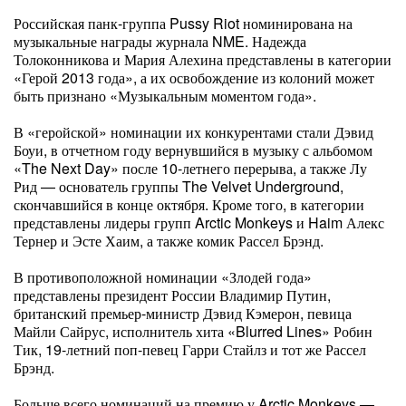
Российская панк-группа Pussy Riot номинирована на
музыкальные награды журнала NME. Надежда
Толоконникова и Мария Алехина представлены в категории
«Герой 2013 года», а их освобождение из колоний может
быть признано «Музыкальным моментом года».
В «геройской» номинации их конкурентами стали Дэвид
Боуи, в отчетном году вернувшийся в музыку с альбомом
«The Next Day» после 10-летнего перерыва, а также Лу
Рид — основатель группы The Velvet Underground,
скончавшийся в конце октября. Кроме того, в категории
представлены лидеры групп Arctic Monkeys и Haim Алекс
Тернер и Эсте Хаим, а также комик Рассел Брэнд.
В противоположной номинации «Злодей года»
представлены президент России Владимир Путин,
британский премьер-министр Дэвид Кэмерон, певица
Майли Сайрус, исполнитель хита «Blurred Lines» Робин
Тик, 19-летний поп-певец Гарри Стайлз и тот же Рассел
Брэнд.
Больше всего номинаций на премию у Arctic Monkeys —