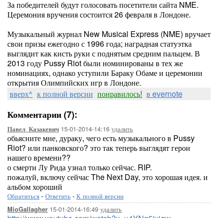
За победителей будут голосовать посетители сайта NME.
Церемония вручения состоится 26 февраля в Лондоне.
Музыкальный журнал New Musical Express (NME) вручает
свои призы ежегодно с 1996 года; наградная статуэтка
выглядит как кисть руки с поднятым средним пальцем. В
2013 году Pussy Riot были номинированы в тех же
номинациях, однако уступили Бараку Обаме и церемонии
открытия Олимпийских игр в Лондоне.
вверх^
к полной версии
понравилось!
в evernote
Комментарии (7):
15-01-2014-14:16
удалить
Павел_Казакевич
обьясните мне, дураку, чего есть музыкального в Pussy
Riot? или панковского? это так теперь выглядят герои
нашего времени??
о смерти Лу Рида узнал только сейчас. RIP.
пожалуй, включу сейчас The Next Day, это хорошая идея. и
альбом хороший
Обратиться
-
Ответить
-
К полной версии
15-01-2014-16:49
удалить
MioGallagher