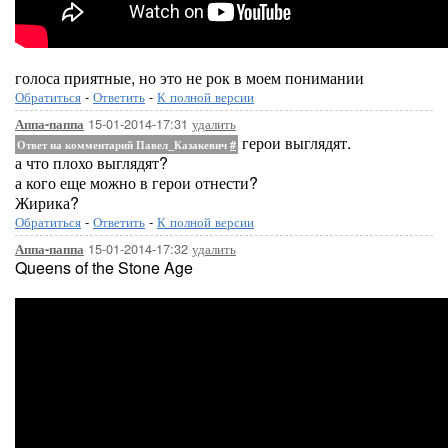
голоса приятные, но это не рок в моем понимании
Обратиться
-
Ответить
-
К полной версии
15-01-2014-17:31
удалить
Аппа-паппа
герои выглядят.
Ответ на комментарий Павел_Казакевич
#
а что плохо выглядят?
а кого еще можно в герои отнести?
Жирика?
Обратиться
-
Ответить
-
К полной версии
15-01-2014-17:32
удалить
Аппа-паппа
Queens of the Stone Age