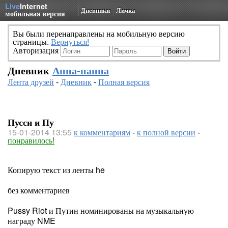
Live
Internet
Дневники
Личка
мобильная версия
Вы были перенаправлены на мобильную версию
страницы.
Вернуться!
Авторизация
Дневник
Аппа-паппа
Лента друзей
-
Дневник
-
Полная версия
Пусси и Пу
15-01-2014 13:55
к комментариям
-
к полной версии
-
понравилось!
Копирую текст из ленты he
без комментариев
Pussy Riot и Путин номинированы на музыкальную
награду NME