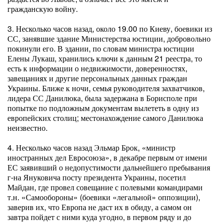
гражданскую войну.
3. Несколько часов назад, около 19.00 по Киеву, боевики из
СС, занявшие здание Министерства юстиции, добровольно
покинули его. В здании, по словам министра юстиции
Елены Лукаш, хранились ключи к данным 21 реестра, то
есть к информации о недвижимости, доверенностях,
завещаниях и другие персональных данных граждан
Украины. Ближе к ночи, семья руководителя захватчиков,
лидера СС Данилюка, была задержана в Борисполе при
попытке по подложным документам вылететь в одну из
европейских столиц; местонахождение самого Данилюка
неизвестно.
4. Несколько часов назад Эльмар Брок, «министр
иностранных дел Евросоюза», в декабре первым от имени
ЕС заявивший о недопустимости дальнейшего пребывания
г-на Януковича посту президента Украины, посетил
Майдан, где провел совещание с полевыми командирами
т.н. «Самообороны» (боевики «легальной» оппозиции),
заверив их, что Европа не даст их в обиду, а самом он
завтра пойдет с ними куда угодно, в первом ряду и до