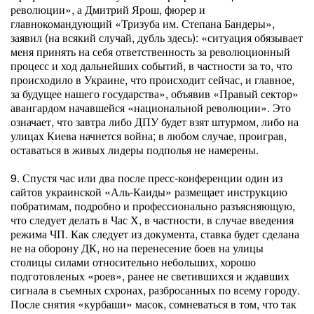
революции», а Дмитрий Ярош, фюрер и
главнокомандующий «Тризуба им. Степана Бандеры»,
заявил (на всякий случай, дубль здесь): «ситуация обязывает
меня принять на себя ответственность за революционный
процесс и ход дальнейших событий, в частности за то, что
происходило в Украине, что происходит сейчас, и главное,
за будущее нашего государства», объявив «Правый сектор»
авангардом начавшейся «национальной революции». Это
означает, что завтра либо ДПУ будет взят штурмом, либо на
улицах Киева начнется война; в любом случае, проиграв,
оставаться в живых лидеры подполья не намерены.
9. Спустя час или два после пресс-конференции один из
сайтов украинской «Аль-Каиды» размещает инструкцию
побратимам, подробно и профессионально разъясняющую,
что следует делать в Час Х, в частности, в случае введения
режима ЧП. Как следует из документа, ставка будет сделана
не на оборону ДК, но на перенесение боев на улицы
столицы силами относительно небольших, хорошо
подготовленых «роев», ранее не светившихся и ждавших
сигнала в съемных схронах, разбросанных по всему городу.
После снятия «курбаши» масок, сомневаться в том, что так