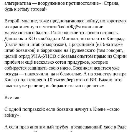
альтернатива — вооруженное противостояние». Страна,
будь к этому готова!»
Второй: мнение, тоже предполагающее войну, но короткую
и ограниченную в масштабах: «Ждём окончание
мармезонского балета. Гитлеровское-то логово осталось.
Данилюк и КО освободили Минюст, но остаются Киеврада
(пыточная и штаб отморозков), Профспилки (на 5-м этаже
штаб боевиков) и баррикады на Грушевского (там говорят,
целый отряд УНА-УНСО с боевым опытом прямо из Сирии
прибыл и ещё несколько сотен придурков, которые
собирается защищать свою идею. Боевикам деваться уже
некуда — накосячили, да и безмоглые. А на зачистку центра
Киева подготовлено 10 тысяч беркутов и ВВ. Важно, что
власти уже решили, выбирают только варианты».
Все так.
С одной поправкой: если боевики начнут в Киеве «свою
войну».
А если прав анонимный трубач, предвещающий хаос в Раде,