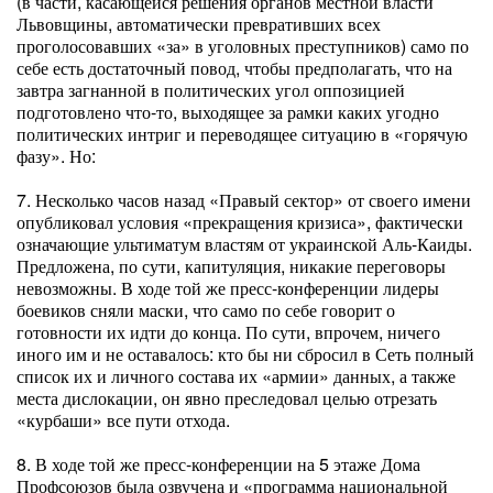
(в части, касающейся решения органов местной власти
Львовщины, автоматически превративших всех
проголосовавших «за» в уголовных преступников) само по
себе есть достаточный повод, чтобы предполагать, что на
завтра загнанной в политических угол оппозицией
подготовлено что-то, выходящее за рамки каких угодно
политических интриг и переводящее ситуацию в «горячую
фазу». Но:
7. Несколько часов назад «Правый сектор» от своего имени
опубликовал условия «прекращения кризиса», фактически
означающие ультиматум властям от украинской Аль-Каиды.
Предложена, по сути, капитуляция, никакие переговоры
невозможны. В ходе той же пресс-конференции лидеры
боевиков сняли маски, что само по себе говорит о
готовности их идти до конца. По сути, впрочем, ничего
иного им и не оставалось: кто бы ни сбросил в Сеть полный
список их и личного состава их «армии» данных, а также
места дислокации, он явно преследовал целью отрезать
«курбаши» все пути отхода.
8. В ходе той же пресс-конференции на 5 этаже Дома
Профсоюзов была озвучена и «программа национальной