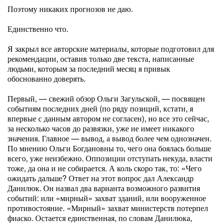
Поэтому никаких прогнозов не даю.
Единственно что.
Я закрыл все авторские материалы, которые подготовил для
рекомендации, оставив только две текста, написанные
людьми, которым за последний месяц я привык
обоснованно доверять.
Первый, — свежий обзор Ольги Загульской, — посвящен
событиям последних дней (по ряду позиций, кстати, я
впервые с данным автором не согласен), но все это сейчас,
за несколько часов до развязки, уже не имеет никакого
значения. Главное — вывод, а вывод более чем однозначен.
По мнению Ольги Богдановны то, чего она боялась больше
всего, уже неизбежно. Оппозиции отступать некуда, власти
тоже, да она и не собирается. А коль скоро так, то: «Чего
ожидать дальше? Ответ на этот вопрос дал Александр
Данилюк. Он назвал два варианта возможного развития
событий: или «мирный» захват зданий, или вооруженное
противостояние. «Мирный» захват министерств потерпел
фиаско. Остается единственная, по словам Данилюка,