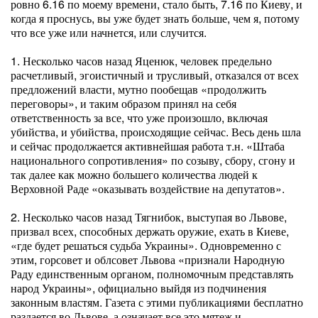
ровно 6.16 по моему времени, стало быть, 7.16 по Киеву, и
когда я проснусь, вы уже будет знать больше, чем я, потому
что все уже или начнется, или случится.
1. Несколько часов назад Яценюк, человек предельно
расчетливый, эгоистичный и трусливый, отказался от всех
предложений власти, мутно пообещав «продолжить
переговоры», и таким образом принял на себя
ответственность за все, что уже произошло, включая
убийства, и убийства, происходящие сейчас. Весь день шла
и сейчас продолжается активнейшая работа т.н. «Штаба
национального сопротивления» по созыву, сбору, сгону и
так далее как можно большего количества людей к
Верховной Раде «оказывать воздействие на депутатов».
2. Несколько часов назад Тягнибок, выступая во Львове,
призвал всех, способных держать оружие, ехать в Киеве,
«где будет решаться судьба Украины». Одновременно с
этим, горсовет и облсовет Львова «признали Народную
Раду единственным органом, полномочным представлять
народ Украины», официально выйдя из подчинения
законным властям. Газета с этими публикациями бесплатно
раздается во Львове, а означает все это мятеж и