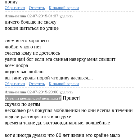
приду
Обратиться
-
Ответить
-
К полной версии
02-07-2015-01:37
удалить
Аппа-паппа
ничего больше не скажу
пошел шататься по улице
свем всего хорошего
любви у кого нет
счастья кому не досталось
удачи дай бог если эта свинья наверху меня слышит
всем добра
люди я вас люблю
вы таие уроды порой что диву даешься....
Обратиться
-
Ответить
-
К полной версии
02-07-2015-20:00
удалить
Аппа-паппа
Привет!
Ответ на комментарий полынька
#
скучаю по детям
несколько раз покупал мобильники но они всегда в течении
недели растворяются в воздухе
времена такие да. экстраординарные, волшебные
вот я иногда думаю что 60 лет жизни это крайне мало