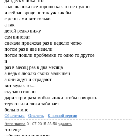
да здесь я пока что
знаешь пока все хорошо как то не нужно
и сейчас вроде не так уж как бы
с деньгами вот только
а так
детей редко вижу
сам виноват
сначала приежзал раз в неделю четко
потом раз в две недели
потом пошли проблемки то одно то другое
и
раз в месяц раз в два месяца
а ведь я люблю своих малышей
а они ждут и страдают
вот мудак то....
скучаю сильно
дарил тр и раза мобильники чтобы говорить
теряют или люка забирает
больно мне
Обратиться
-
Ответить
-
К полной версии
01-07-2015-23:50
удалить
Аппа-паппа
что еще
заболел мотоциклами