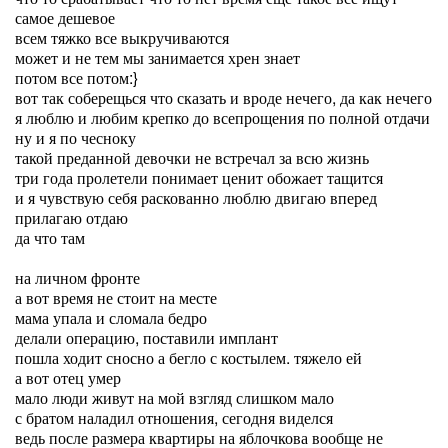
самое дешевое
всем тяжко все выкручиваются
может и не тем мы занимается хрен знает
потом все потом:}
вот так соберещься что сказать и вроде нечего, да как нечего
я люблю и любим крепко до всепрощения по полной отдачи
ну и я по чесноку
такой преданной девочки не встречал за всю жизнь
три года пролетели понимает ценит обожает тащится
и я чувствую себя раскованно люблю двигаю вперед
прилагаю отдаю
да что там
на личном фронте
а вот время не стоит на месте
мама упала и сломала бедро
делали операцию, поставили имплант
пошла ходит сносно а бегло с костылем. тяжело ей
а вот отец умер
мало люди живут на мой взгляд слишком мало
с братом наладил отношения, сегодня виделся
ведь после размера квартиры на яблочкова вообще не