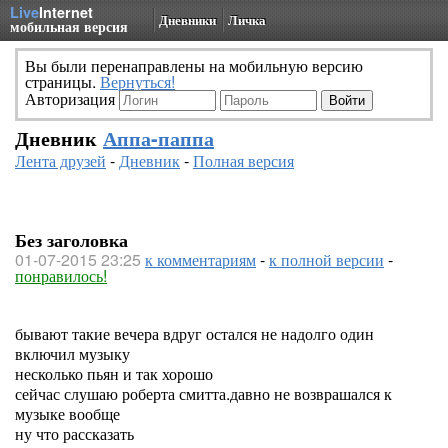
Live
Internet
Дневники
Личка
мобильная версия
Вы были перенаправлены на мобильную версию
страницы.
Вернуться!
Авторизация
Дневник
Аппа-паппа
Лента друзей
-
Дневник
-
Полная версия
Без заголовка
01-07-2015 23:25
к комментариям
-
к полной версии
-
понравилось!
бывают такие вечера вдруг остался не надолго один
включил музыку
несколько пьян и так хорошо
сейчас слушаю роберта смитта.давно не возврашался к
музыке вообще
ну что рассказать