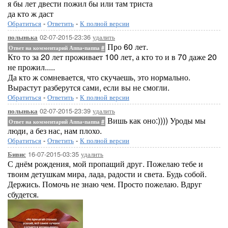
я бы лет двести пожил бы или там триста
да кто ж даст
Обратиться
-
Ответить
-
К полной версии
02-07-2015-23:36
удалить
полынька
Про 60 лет.
Ответ на комментарий Аппа-паппа
#
Кто то за 20 лет проживает 100 лет, а кто то и в 70 даже 20
не прожил.....
Да кто ж сомневается, что скучаешь, это нормально.
Вырастут разберутся сами, если вы не смогли.
Обратиться
-
Ответить
-
К полной версии
02-07-2015-23:39
удалить
полынька
Вишь как оно:)))) Уроды мы
Ответ на комментарий Аппа-паппа
#
люди, а без нас, нам плохо.
Обратиться
-
Ответить
-
К полной версии
16-07-2015-03:35
удалить
Бивис
С днём рождения, мой пропащий друг. Пожелаю тебе и
твоим детушкам мира, лада, радости и света. Будь собой.
Держись. Помочь не знаю чем. Просто пожелаю. Вдруг
сбудется.