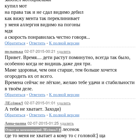
купил мот
на права так и не сдал видимо дебил
как вижу мента так переклинивает
у меня аллергия видимо на погоны
мдя
а скорость понравилась честно говоря...
Обратиться
-
Ответить
-
К полной версии
02-07-2015-00:21
удалить
полынька
Привет. Время.... дети растут поминутно, всегда так было,
особенно когда не видишь даже дня три.
Маме здоровья, чем они старше, тем больше хочется
огородить их от всего.
Времена сейчас не лёгкие, желаю тебе удачи и стабильности
в твоём деле.
Обратиться
-
Ответить
-
К полной версии
02-07-2015-01:01
удалить
ЛЕсёнок1
А тебя не хватает. Заходи)
Обратиться
-
Ответить
-
К полной версии
02-07-2015-01:25
удалить
Аппа-паппа
лесенок
Ответ на комментарий ЛЕсёнок1
#
где то меня не хватает а кому то с головой:} ща