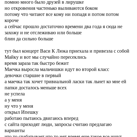
помню много было друзей в лирушке
но откровения частенько выливаются боком
потому что читают все кому ни попадя и потом потом
короче
а сейчас прошло достаточно времени два года я сюда не
захожу и не отслеживаю или больше
блин да сильно больше
тут был концерт Васи К Люка приехала и привезла с собой
Майку и вот мы случайно пересеклись
время зараза так быстро бежит
Маечка выросла мальчишки идут во второй класс
девочки старшие в первый
а маечка так хочет тривиальной ласки так льнет ко мне ей
папки досталось меньше всех
не успела
а у меня
ну что у меня
открыл Ипешку
работаю пытаюсь двигаюсь вперед
с сайта приходят люди, запросы считаю предлагаю
варианты
что то срабатывает что то нет время еще такое все ищут