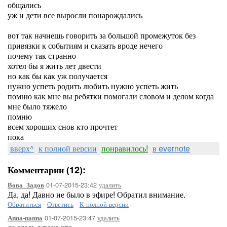
общались
уж и дети все выросли понарождались
вот так начнешь говорить за большой промежуток без
привязки к событиям и сказать вроде нечего
почему так странно
хотел бы я жить лет двести
но как бы как уж получается
нужно успеть родить любить нужно успеть жить
помню как мне вы ребятки помогали словом и делом когда
мне было тяжело
помню
всем хороших снов кто прочтет
пока
вверх^
к полной версии
понравилось!
в evernote
Комментарии (12):
01-07-2015-23:42
удалить
Вова_Задов
Да, да! Давно не было в эфире! Обратил внимание.
Обратиться
-
Ответить
-
К полной версии
01-07-2015-23:47
удалить
Аппа-паппа