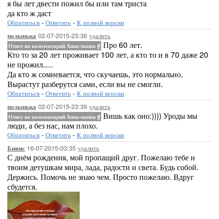
я бы лет двести пожил бы или там триста
да кто ж даст
Обратиться
-
Ответить
-
К полной версии
02-07-2015-23:36
удалить
полынька
Про 60 лет.
Ответ на комментарий Аппа-паппа
#
Кто то за 20 лет проживает 100 лет, а кто то и в 70 даже 20
не прожил.....
Да кто ж сомневается, что скучаешь, это нормально.
Вырастут разберутся сами, если вы не смогли.
Обратиться
-
Ответить
-
К полной версии
02-07-2015-23:39
удалить
полынька
Вишь как оно:)))) Уроды мы
Ответ на комментарий Аппа-паппа
#
люди, а без нас, нам плохо.
Обратиться
-
Ответить
-
К полной версии
16-07-2015-03:35
удалить
Бивис
С днём рождения, мой пропащий друг. Пожелаю тебе и
твоим детушкам мира, лада, радости и света. Будь собой.
Держись. Помочь не знаю чем. Просто пожелаю. Вдруг
сбудется.