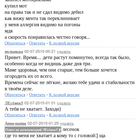
купил мот
на права так и не сдал видимо дебил
как вижу мента так переклинивает
у меня аллергия видимо на погоны
мдя
а скорость понравилась честно говоря...
Обратиться
-
Ответить
-
К полной версии
02-07-2015-00:21
удалить
полынька
Привет. Время.... дети растут поминутно, всегда так было,
особенно когда не видишь даже дня три.
Маме здоровья, чем они старше, тем больше хочется
огородить их от всего.
Времена сейчас не лёгкие, желаю тебе удачи и стабильности
в твоём деле.
Обратиться
-
Ответить
-
К полной версии
02-07-2015-01:01
удалить
ЛЕсёнок1
А тебя не хватает. Заходи)
Обратиться
-
Ответить
-
К полной версии
02-07-2015-01:25
удалить
Аппа-паппа
лесенок
Ответ на комментарий ЛЕсёнок1
#
где то меня не хватает а кому то с головой:} ща