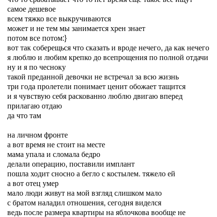
самое дешевое
всем тяжко все выкручиваются
может и не тем мы занимается хрен знает
потом все потом:}
вот так соберещься что сказать и вроде нечего, да как нечего
я люблю и любим крепко до всепрощения по полной отдачи
ну и я по чесноку
такой преданной девочки не встречал за всю жизнь
три года пролетели понимает ценит обожает тащится
и я чувствую себя раскованно люблю двигаю вперед
прилагаю отдаю
да что там
на личном фронте
а вот время не стоит на месте
мама упала и сломала бедро
делали операцию, поставили имплант
пошла ходит сносно а бегло с костылем. тяжело ей
а вот отец умер
мало люди живут на мой взгляд слишком мало
с братом наладил отношения, сегодня виделся
ведь после размера квартиры на яблочкова вообще не