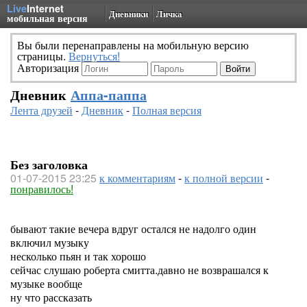
Live
Internet
Дневники
Личка
мобильная версия
Вы были перенаправлены на мобильную версию
страницы.
Вернуться!
Авторизация
Дневник
Аппа-паппа
Лента друзей
-
Дневник
-
Полная версия
Без заголовка
01-07-2015 23:25
к комментариям
-
к полной версии
-
понравилось!
бывают такие вечера вдруг остался не надолго один
включил музыку
несколько пьян и так хорошо
сейчас слушаю роберта смитта.давно не возврашался к
музыке вообще
ну что рассказать