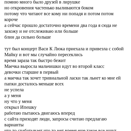
помню много было друзей в лирушке
но откровения частенько выливаются боком
потому что читают все кому ни попадя и потом потом
короче
а сейчас прошло достаточно времени два года я сюда не
захожу и не отслеживаю или больше
блин да сильно больше
тут был концерт Васи К Люка приехала и привезла с собой
Майку и вот мы случайно пересеклись
время зараза так быстро бежит
Маечка выросла мальчишки идут во второй класс
девочки старшие в первый
а маечка так хочет тривиальной ласки так льнет ко мне ей
папки досталось меньше всех
не успела
а у меня
ну что у меня
открыл Ипешку
работаю пытаюсь двигаюсь вперед
с сайта приходят люди, запросы считаю предлагаю
варианты
что то срабатывает что то нет время еще такое все ищут