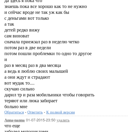
да здесь я пока что
знаешь пока все хорошо как то не нужно
и сейчас вроде не так уж как бы
с деньгами вот только
а так
детей редко вижу
сам виноват
сначала приежзал раз в неделю четко
потом раз в две недели
потом пошли проблемки то одно то другое
и
раз в месяц раз в два месяца
а ведь я люблю своих малышей
а они ждут и страдают
вот мудак то....
скучаю сильно
дарил тр и раза мобильники чтобы говорить
теряют или люка забирает
больно мне
Обратиться
-
Ответить
-
К полной версии
01-07-2015-23:50
удалить
Аппа-паппа
что еще
заболел мотоциклами