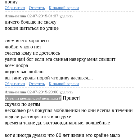
приду
Обратиться
-
Ответить
-
К полной версии
02-07-2015-01:37
удалить
Аппа-паппа
ничего больше не скажу
пошел шататься по улице
свем всего хорошего
любви у кого нет
счастья кому не досталось
удачи дай бог если эта свинья наверху меня слышит
всем добра
люди я вас люблю
вы таие уроды порой что диву даешься....
Обратиться
-
Ответить
-
К полной версии
02-07-2015-20:00
удалить
Аппа-паппа
Привет!
Ответ на комментарий полынька
#
скучаю по детям
несколько раз покупал мобильники но они всегда в течении
недели растворяются в воздухе
времена такие да. экстраординарные, волшебные
вот я иногда думаю что 60 лет жизни это крайне мало