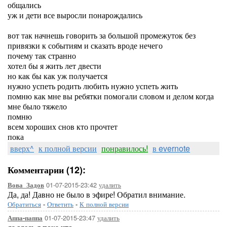
общались
уж и дети все выросли понарождались
вот так начнешь говорить за большой промежуток без
привязки к событиям и сказать вроде нечего
почему так странно
хотел бы я жить лет двести
но как бы как уж получается
нужно успеть родить любить нужно успеть жить
помню как мне вы ребятки помогали словом и делом когда
мне было тяжело
помню
всем хороших снов кто прочтет
пока
вверх^
к полной версии
понравилось!
в evernote
Комментарии (12):
01-07-2015-23:42
удалить
Вова_Задов
Да, да! Давно не было в эфире! Обратил внимание.
Обратиться
-
Ответить
-
К полной версии
01-07-2015-23:47
удалить
Аппа-паппа