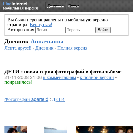
Live
Internet
Дневники
Личка
мобильная версия
Вы были перенаправлены на мобильную версию
страницы.
Вернуться!
Авторизация
Дневник
Аппа-паппа
Лента друзей
-
Дневник
-
Полная версия
ДЕТИ - новая серия фотографий в фотоальбоме
21-11-2008 21:06
к комментариям
-
к полной версии
-
понравилось!
Фотографии aparteid
:
ДЕТИ