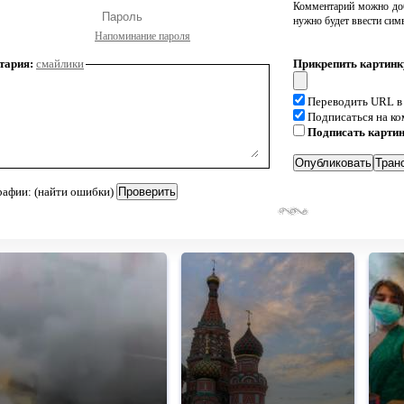
Комментарий можно доб
нужно будет ввести сим
Напоминание пароля
тария:
смайлики
Прикрепить картинк
Переводить URL в
Подписаться на к
Подписать карти
рафии: (найти ошибки)