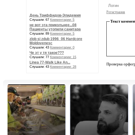
Регистрация
День Триффидов-Эпидемия
Слушали: 67
Комментарии: 5
Текст коммен
не вот эта прикольнее...08
Пациенты утопили санитара
Слушали: 89
Комментарии: 5
zlob si zdub 1996_06 Hardcore
Moldovenesc
Слушали: 43
Комментарии: 0
Че эт у тя такое???
Слушали: 77
Комментарии: 15
Linea 77-Walk Like An...
Проверка орфог
Слушали: 43
Комментарии: 28