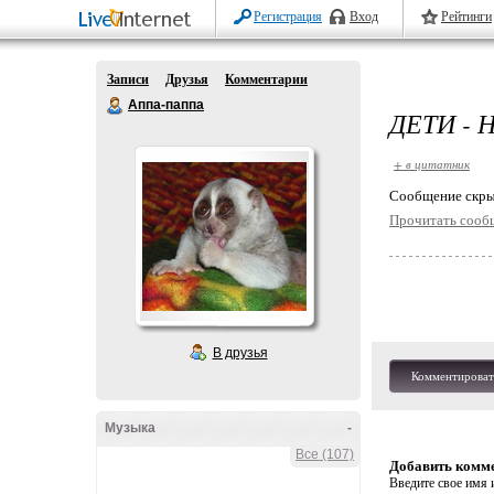
Регистрация
Вход
Рейтинги
Записи
Друзья
Комментарии
Аппа-паппа
ДЕТИ -
+ в цитатник
Cообщение скры
Прочитать сооб
В друзья
Комментироват
Музыка
-
Все (107)
Добавить комм
Введите свое имя и