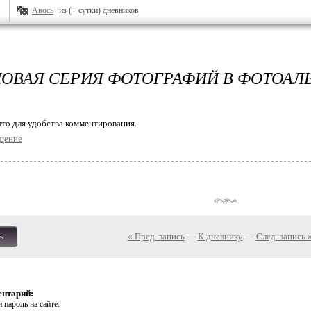
Авось
из (+ сутки) дневников
 НОВАЯ СЕРИЯ ФОТОГРАФИЙ В ФОТОАЛ
то для удобства комментирования.
щение
« Пред. запись
—
К дневнику
—
След. запись 
ь
ентарий:
 пароль на сайте: