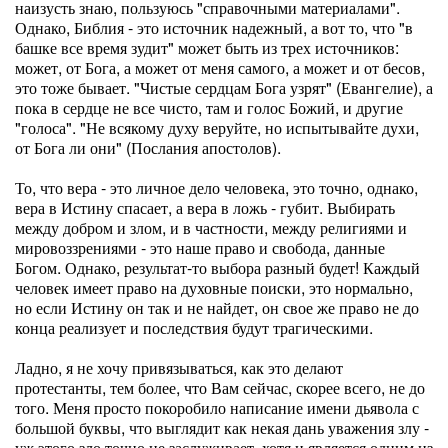
наизусть знаю, пользуюсь "справочными материалами".
Однако, Библия - это источник надежный, а вот то, что "в
башке все время зудит" может быть из трех источников:
может, от Бога, а может от меня самого, а может и от бесов,
это тоже бывает. "Чистые сердцам Бога узрят" (Евангелие), а
пока в сердце не все чисто, там и голос Божий, и другие
"голоса". "Не всякому духу веруйте, но испытывайте духи,
от Бога ли они" (Послания апостолов).
То, что вера - это личное дело человека, это точно, однако,
вера в Истину спасает, а вера в ложь - губит. Выбирать
между добром и злом, и в частности, между религиями и
мировоззрениями - это наше право и свобода, данные
Богом. Однако, результат-то выбора разный будет! Каждый
человек имеет право на духовные поиски, это нормально,
но если Истину он так и не найдет, он свое же право не до
конца реализует и последствия будут трагическими.
Ладно, я не хочу привязываться, как это делают
протестанты, тем более, что Вам сейчас, скорее всего, не до
того. Меня просто покоробило написание имени дьявола с
большой буквы, что выглядит как некая дань уважения злу -
уж этого зло точно не заслуживает, хотя и является одним из