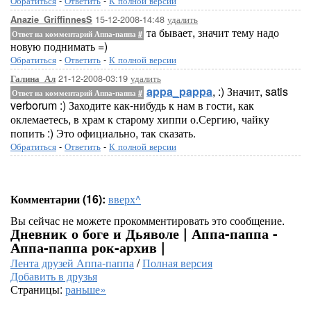
Обратиться
-
Ответить
-
К полной версии
15-12-2008-14:48
удалить
Anazie_GriffinnesS
та бывает, значит тему надо
Ответ на комментарий Аппа-паппа
#
новую поднимать =)
Обратиться
-
Ответить
-
К полной версии
21-12-2008-03:19
удалить
Галина_Ал
appa_pappa
, :) Значит, satis
Ответ на комментарий Аппа-паппа
#
verborum :) Заходите как-нибудь к нам в гости, как
оклемаетесь, в храм к старому хиппи о.Сергию, чайку
попить :) Это официально, так сказать.
Обратиться
-
Ответить
-
К полной версии
Комментарии (16):
вверх^
Вы сейчас не можете прокомментировать это сообщение.
Дневник о боге и Дьяволе | Аппа-паппа -
Аппа-паппа рок-архив |
Лента друзей Аппа-паппа
/
Полная версия
Добавить в друзья
Страницы:
раньше»