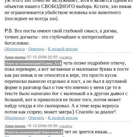
объектов нашего СВОБОДНОГО выбора. Кстати, зло никак
не ограничивается убийством человека или животного
(последнее не всегда зло).
P.S. Все посты имеют свой глубокий смысл, а догмы,
точнее догматы - это глубочайшее и интереснейшее
богословие.
Обратиться
-
Ответить
-
К полной версии
07-12-2008-22:55
удалить
Аппа-паппа
чуть позже подробнее отвечу,
Ответ на комментарий Галина_Ал
#
пока переварю, а вот заглавные и маленькие буквы в посте
как раз никак и не относятся к вере, это просто кусок
переписки вынесен отдельно в пост, а он был в шутливой
форме и разговор был о том что именно у меня где то в
тексте было написано бог с маленькой а в другом дьявол с
большой, вот и прикололся не более того, потом может
найду откуда я это скопировал. А к теме веры вернусь
потом как созрею, может завтра:} Спасибо за диалог!
Обратиться
-
Ответить
-
К полной версии
15-12-2008-05:56
удалить
Аппа-паппа
чет не зреется никак....
Ответ на комментарий Аппа-паппа
#