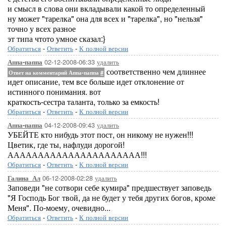
и смысл в слова они вкладывали какой то определенный
ну может "тарелка" она для всех и "тарелка", но "нельзя"
точно у всех разное
эт типа чтото умное сказал:}
Обратиться
-
Ответить
-
К полной версии
02-12-2008-06:33
удалить
Аппа-паппа
соответственно чем длиннее
Ответ на комментарий Аппа-паппа
#
идет описание, тем все больше идет отклонение от
истинного понимания. вот
краткость-сестра таланта, только за емкость!
Обратиться
-
Ответить
-
К полной версии
04-12-2008-09:43
удалить
Аппа-паппа
УБЕЙТЕ кто нибудь этот пост, он никому не нужен!!!
Цветик, где ты, нафлуди дорогой!
АААААААААААААААААААААА!!!
Обратиться
-
Ответить
-
К полной версии
06-12-2008-02:28
удалить
Галина_Ал
Заповеди "не сотвори себе кумира" предшествует заповедь
"Я Господь Бог твой, да не будет у тебя других богов, кроме
Меня". По-моему, очевидно...
Обратиться
-
Ответить
-
К полной версии