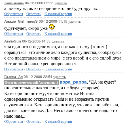
06-12-2008-05:56
удалить
Аппа-паппа
а почему ж так категорично-то, не будет других...
Обратиться
-
Ответить
-
К полной версии
06-12-2008-11:15
удалить
Anazie_GriffinnesS
будет-будет, скоро уже
Обратиться
-
Ответить
-
К полной версии
06-12-2008-14:33
удалить
Asya-Sun
я за единого и неделимого, а вот как к нему ( к ним )
обращаться, это личное дело каждого существа, сообразуясь
с его представлением о мире, с его верой и с его силой духа.
Нет личной силы, хрен допросишься.
Обратиться
-
Ответить
-
К полной версии
06-12-2008-22:54
удалить
Галина_Ал
appa_pappa
, "ДА не будет"
Ответ на комментарий Аппа-паппа
#
(повелительное наклонение, а не будущее время).
Категорично потому, что не может же Истина
одновременно открывать Себя и не возражать против
служения лжи. Категорично потому, что ложь погибельна, -
для нас, конечно же. Для Него самого ничего не надо, это
надо нам...
Обратиться
-
Ответить
-
К полной версии