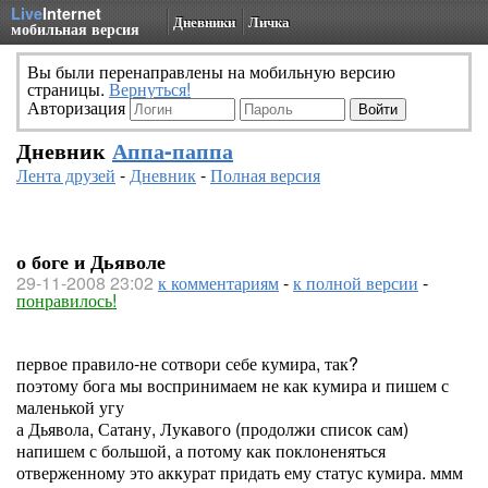
Live
Internet
Дневники
Личка
мобильная версия
Вы были перенаправлены на мобильную версию
страницы.
Вернуться!
Авторизация
Дневник
Аппа-паппа
Лента друзей
-
Дневник
-
Полная версия
о боге и Дьяволе
29-11-2008 23:02
к комментариям
-
к полной версии
-
понравилось!
первое правило-не сотвори себе кумира, так?
поэтому бога мы воспринимаем не как кумира и пишем с
маленькой угу
а Дьявола, Сатану, Лукавого (продолжи список сам)
напишем с большой, а потому как поклоненяться
отверженному это аккурат придать ему статус кумира. ммм