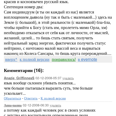
красив и косноязычен русский язык.
Сентенция номер два:
Сам индивидуум (я ты он каждый из нас) является
воплощением дьявола (ну так и быть с маленькой...) здесь на
Земле (с большой), в этой реальности (с маленькой) бла-бла,
чтобы прийти к Богу (стать им, пролететь мимо Орла, хм)
необходимо отказаться от себя как от личности, от мыслей,
желаний, целей... то бишь стать святым, получить
нейтральный заряд энергии, фактически получить статус
нейтрино, с ничтожно малой массой веса и вырваться
наконец из Колеса Сансары, то бишь круга перерождений....
вверх^
к полной версии
понравилось!
в evernote
Комментарии (16):
02-12-2008-05:37
удалить
Anazie_GriffinnesS
язык вообще склонен убивать понятия...
чем больше пытаешься выразить суть, тем больше
ускользает...
Обратиться
-
Ответить
-
К полной версии
02-12-2008-06:30
удалить
Аппа-паппа
а потому как каждый человек рос в своих условиях
с детства его воспитывали определенные люди