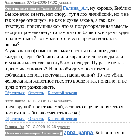
07-12-2008-17:02
удалить
Аппа-паппа
Галина_Ал
, ну хорошо, Библию
Ответ на комментарий Галина_Ал
#
Вы конечно знаете, нет спору, тут я лох чилийский, но я не
так к вере отношусь, не как к букве закона, а так, как
чувствую, прислушиваюсь что за полуоформленная мысль-
эмоция промелькнет, что там внутри башки все время зудит
и напоминает? вот может это и есть прямой контакт с
богом?
А уж в какой форме он выражен, считаю личное дело
каждого, через библию ли или коран или через веды или
там копотью от свечки глубоко в пещере. Ну разве не так
нужно чувствовать? Или необходимо поститься и
соблюдать догмы, постулаты, наставления? То что убить
человека или животное грех это вроде и так понятно, и не
нужно тут разжевывать.
Обратиться
-
Ответить
-
К полной версии
07-12-2008-17:04
удалить
Аппа-паппа
предыдущий пост тоже мой, если кто еще не понял что я
постоянно забываю сменить юзера:{
Обратиться
-
Ответить
-
К полной версии
07-12-2008-19:36
удалить
Галина_Ал
appa_pappa
, Библию и я не
Ответ на комментарий Аппа-паппа
#