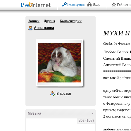
Регистрация
Вход
Рейтинги
Записи
Друзья
Комментарии
Аппа-паппа
МУХИ И
Среда, 04 Февраля 
Любовь Ваших 1
Симпатий Ваших
Антипатий Ваших
=============
вот такой рейтин
одну сейчас верн
В друзья
такое божье чис
с Фазергом полу
причем, надеюсь
Музыка
-
2 остались непо
Все (107)
любовь взаимная