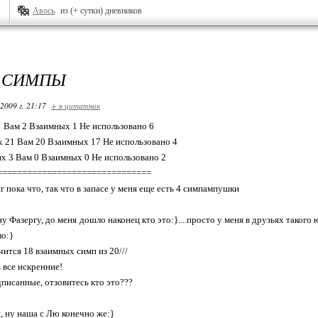
Авось
из (+ сутки) дневников
 СИМПЫ
2009 г. 21:17
+ в цитатник
 Вам 2 Взаимных 1 Не использовано 6
 21 Вам 20 Взаимных 17 Не использовано 4
 3 Вам 0 Взаимных 0 Не использовано 2
===============================
г пока что, так что в запасе у меня еще есть 4 симпампушки
у Фазергу, до меня дошло наконец кто это:}....просто у меня в друзьях такого 
ло:}
чится 18 взаимных симп из 20///
 все искренние!
дписанные, отзовитесь кто это???
, ну наша с Лю конечно же:}