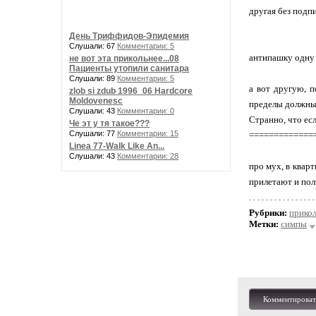
другая без подпи
День Триффидов-Эпидемия
Слушали: 67
Комментарии: 5
антипашку одну к
не вот эта прикольнее...08
Пациенты утопили санитара
Слушали: 89
Комментарии: 5
а вот другую, п
zlob si zdub 1996_06 Hardcore
Moldovenesc
пределы должны
Слушали: 43
Комментарии: 0
Странно, что есл
Че эт у тя такое???
Слушали: 77
Комментарии: 15
=============
Linea 77-Walk Like An...
Слушали: 43
Комментарии: 28
про мух, в квар
прилетают и пол
Рубрики:
прико
Метки:
симпы
Комментироват