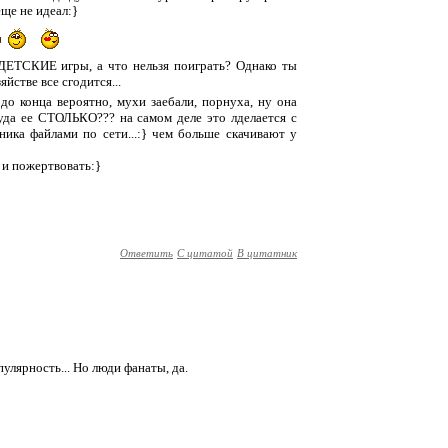
еще не идеал:}
 ДЕТСКИЕ игры, а что нельзя поиграть? Однако ты
йстве все сгодится...
до конца вероятно, мухи заебали, порнуха, ну она
куда ее СТОЛЬКО??? на самом деле это лделается с
ика файлами по сети...:} чем больше скачивают у
о и пожертвовать:}
Ответить
С цитатой
В цитатник
опулярность... Но люди фанаты, да.