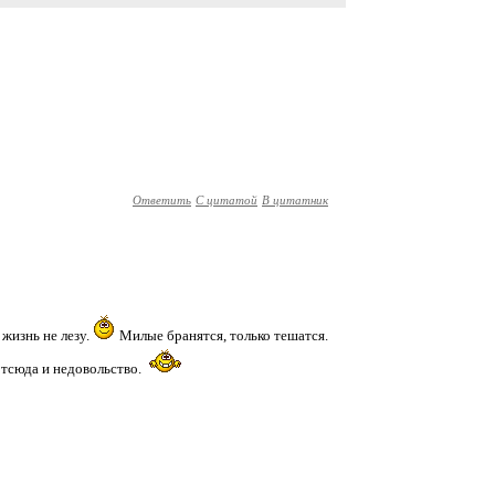
Ответить
С цитатой
В цитатник
 жизнь не лезу.
Милые бранятся, только тешатся.
отсюда и недовольство.