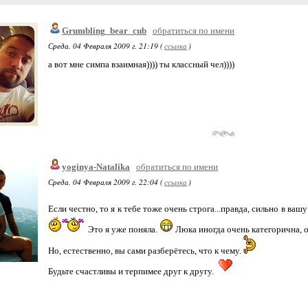
Grumbling_bear_cub
обратиться по имени
Среда, 04 Февраля 2009 г. 21:19 (
ссылка
)
а вот мне симпа взаимная)))) ты классный чел))))
yoginya-Natalika
обратиться по имени
Среда, 04 Февраля 2009 г. 22:04 (
ссылка
)
Если честно, то я к тебе тоже очень строга...правда, сильно в вашу
Это я уже поняла.
Люка иногда очень категорична, 
Но, естественно, вы сами разберётесь, что к чему.
Будьте счастливы и терпимее друг к другу.