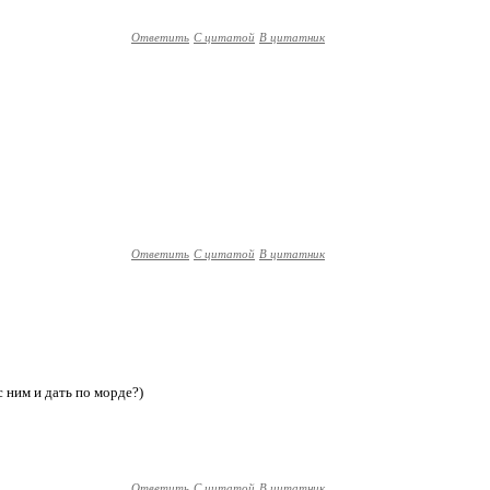
Ответить
С цитатой
В цитатник
Ответить
С цитатой
В цитатник
 ним и дать по морде?)
Ответить
С цитатой
В цитатник