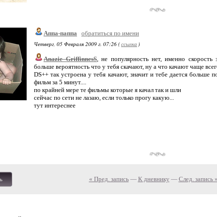
Аппа-паппа
обратиться по имени
Четверг, 05 Февраля 2009 г. 07:26 (
ссылка
)
Anazie_GriffinnesS
, не популярность нет, именно скорость 
больше вероятность что у тебя скачают, ну а что качают чаще всего
DS++ так устроена у тебя качают, значит и тебе дается больше п
фильм за 5 минут....
по крайней мере те фильмы которые я качал так и шли
сейчас по сети не лазаю, если только прогу какую...
тут интереснее
« Пред. запись
—
К дневнику
—
След. запись 
ь