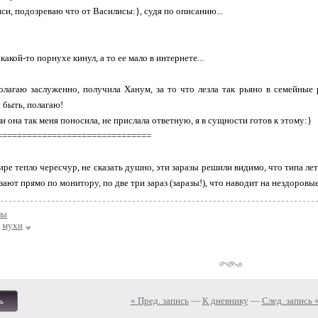
си, подозреваю что от Василисы:}, судя по описанию...
акой-то порнухе кинул, а то ее мало в интернете...
олагаю заслуженно, получила Ханум, за то что лезла так рьяно в семейные 
 быть, полагаю!
и она так меня поносила, не прислала ответную, я в сущности готов к этому:}
===============================
тире тепло чересчур, не сказать душно, эти заразы решили видимо, что типа ле
зают прямо по монитору, по две три зараз (заразы!), что наводит на нездоровы
лы
мухи
« Пред. запись
—
К дневнику
—
След. запись 
ь