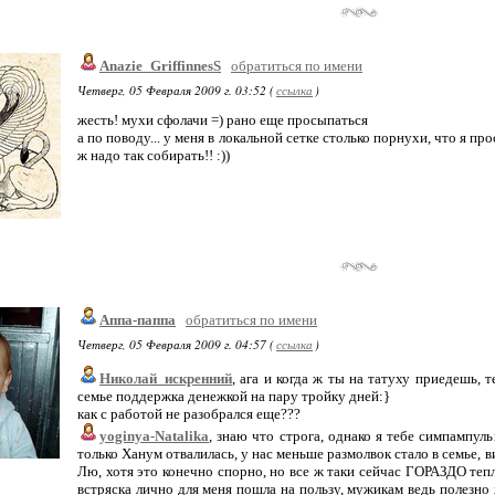
Anazie_GriffinnesS
обратиться по имени
Четверг, 05 Февраля 2009 г. 03:52 (
ссылка
)
жесть! мухи сфолачи =) рано еще просыпаться
а по поводу... у меня в локальной сетке столько порнухи, что я про
ж надо так собирать!! :))
Аппа-паппа
обратиться по имени
Четверг, 05 Февраля 2009 г. 04:57 (
ссылка
)
Николай_искренний
, ага и когда ж ты на татуху приедешь, 
семье поддержка денежкой на пару тройку дней:}
как с работой не разобрался еще???
yoginya-Natalika
, знаю что строга, однако я тебе симпампул
только Ханум отвалилась, у нас меньше размолвок стало в семье, в
Лю, хотя это конечно спорно, но все ж таки сейчас ГОРАЗДО теп
встряска лично для меня пошла на пользу, мужикам ведь полезно 