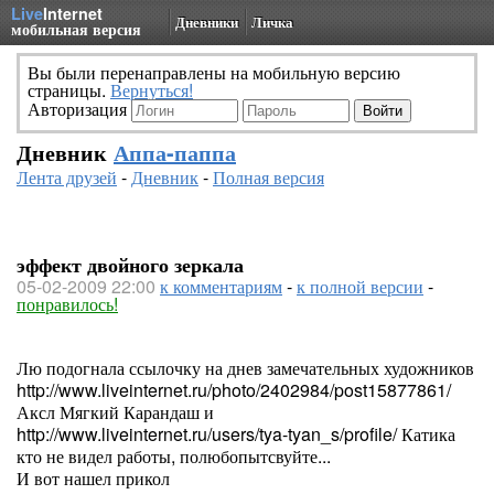
Live
Internet
Дневники
Личка
мобильная версия
Вы были перенаправлены на мобильную версию
страницы.
Вернуться!
Авторизация
Дневник
Аппа-паппа
Лента друзей
-
Дневник
-
Полная версия
эффект двойного зеркала
05-02-2009 22:00
к комментариям
-
к полной версии
-
понравилось!
Лю подогнала ссылочку на днев замечательных художников
http://www.liveinternet.ru/photo/2402984/post15877861/
Аксл Мягкий Карандаш и
http://www.liveinternet.ru/users/tya-tyan_s/profile/ Катика
кто не видел работы, полюбопытсвуйте...
И вот нашел прикол