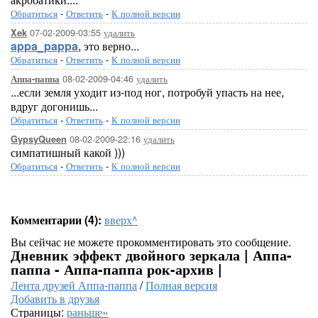
Обратиться
-
Ответить
-
К полной версии
07-02-2009-03:55
удалить
Xek
appa_pappa
, это верно...
Обратиться
-
Ответить
-
К полной версии
08-02-2009-04:46
удалить
Аппа-паппа
...если земля уходит из-под ног, потробуй упасть на нее,
вдруг догонишь...
Обратиться
-
Ответить
-
К полной версии
08-02-2009-22:16
удалить
GypsyQueen
симпатишный какой )))
Обратиться
-
Ответить
-
К полной версии
Комментарии (4):
вверх^
Вы сейчас не можете прокомментировать это сообщение.
Дневник эффект двойного зеркала | Аппа-
паппа - Аппа-паппа рок-архив |
Лента друзей Аппа-паппа
/
Полная версия
Добавить в друзья
Страницы:
раньше»