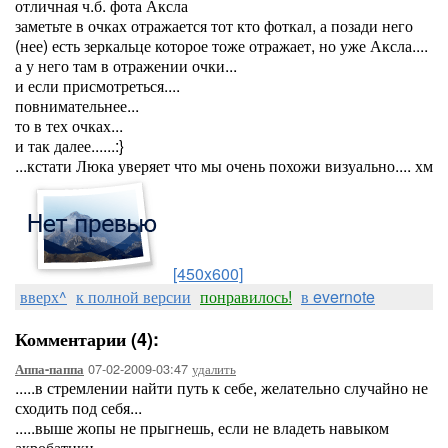
отличная ч.б. фота Аксла
заметьте в очках отражается тот кто фоткал, а позади него
(нее) есть зеркальце которое тоже отражает, но уже Аксла....
а у него там в отражении очки...
и если присмотреться....
повнимательнее...
то в тех очках...
и так далее......:}
...кстати Люка уверяет что мы очень похожи визуально.... хм
[450x600]
вверх^
к полной версии
понравилось!
в evernote
Комментарии (4):
07-02-2009-03:47
удалить
Аппа-паппа
.....в стремлении найти путь к себе, желательно случайно не
сходить под себя...
.....выше жопы не прыгнешь, если не владеть навыком
акробатики....