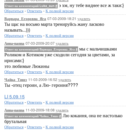
э хм, ну тебе виднее все ж таки:}
Ответ на комментарий Luka_sun
#
Обратиться
-
Ответить
-
К полной версии
07-03-2009-18:21
удалить
Варвара_Егоровна_Яга
Ты щас на восьмо марта тренируйсь жану ласково
называть...)))
Обратиться
-
Ответить
-
К полной версии
07-03-2009-20:07
удалить
Аппа-паппа
мы с мальчишками
Ответ на комментарий Варвара_Егоровна_Яга
#
Роликом и Котиком уже сходили сегодня за цветами, за
ирисами:}
это любимые Люкины
Обратиться
-
Ответить
-
К полной версии
11-03-2009-16:52
удалить
Чайка_Тишэ
Ты -отец героин, а Лю- героиня????
LI 5.09.15
Обратиться
-
Ответить
-
К полной версии
11-03-2009-18:08
удалить
Аппа-паппа
Лю кокаиня, она не настолько
Ответ на комментарий Чайка_Тишэ
#
брутальная
Обратиться
-
Ответить
-
К полной версии