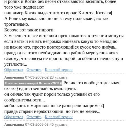
и ролик и Котик без песен отказываются засыпать, более
того уже подпевают
например Котик выдает что-то вроде Китя-тя, Китя-тя}
А Ролик музыкально, но не в тему подвывает, но так
трогательно.
Короче вот такие пироги.
Замечено что все истерики прекращаются в течении минуты
если взять и начать негромко напевать какую то мелодию,
не важно что, просто повторяющийся кусок чего нибудь...
правда для этого необходимо по крайней мере успокоится
самому, что совсем не просто порой, особенно с недосыпу и
усталости...
Обратиться
-
Ответить
-
К полной версии
07-03-2009-02:23
удалить
Аппа-паппа
Ролик это вообще отдельная
Ответ на комментарий Василиса2603
#
сказка} единственный экземплярчик
он сейчас так чудит порой только успевай от его
сообразительности...
мобильник в мирковолновке разогрели например:}
правда старый неработающий, но тем не менее...
Обратиться
-
Ответить
-
К полной версии
07-03-2009-03:45
удалить
Аппа-паппа