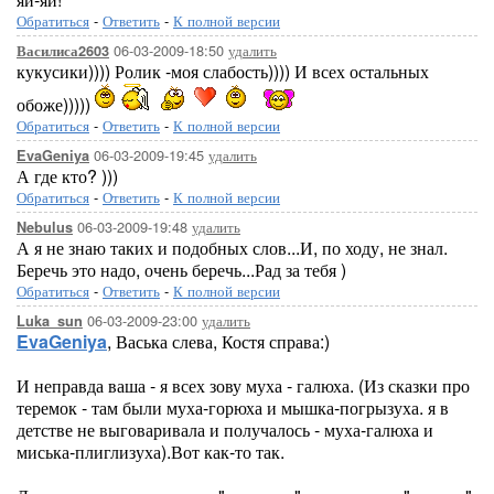
Обратиться
-
Ответить
-
К полной версии
06-03-2009-18:50
удалить
Василиса2603
кукусики)))) Ролик -моя слабость)))) И всех остальных
обоже)))))
Обратиться
-
Ответить
-
К полной версии
06-03-2009-19:45
удалить
EvaGeniya
А где кто? )))
Обратиться
-
Ответить
-
К полной версии
06-03-2009-19:48
удалить
Nebulus
А я не знаю таких и подобных слов...И, по ходу, не знал.
Беречь это надо, очень беречь...Рад за тебя )
Обратиться
-
Ответить
-
К полной версии
06-03-2009-23:00
удалить
Luka_sun
EvaGeniya
, Васька слева, Костя справа:)
И неправда ваша - я всех зову муха - галюха. (Из сказки про
теремок - там были муха-горюха и мышка-погрызуха. я в
детстве не выговаривала и получалось - муха-галюха и
миська-плиглизуха).Вот как-то так.