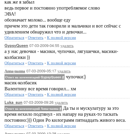
как же я забыл
ведь первое и постоянно употребляемое слово
ЭВА!
обозначает молоко... вообще еду
причем это дети так говорили и мальчики и вот сейчас с
удивлением обнаружил что и девочки...
Обратиться
-
Ответить
-
К полной версии
07-03-2009-04:55
удалить
GypsyQueen
а у нас девочки - масики, чупочки, лягушечки, масики-
колбасики ))
Обратиться
-
Ответить
-
К полной версии
07-03-2009-05:17
удалить
Аппа-паппа
чупочки:}
Ответ на комментарий GypsyQueen
#
масик-колбасик
Валентину все время говорил... хм
Обратиться
-
Ответить
-
К полной версии
07-03-2009-09:26
удалить
Luka_sun
Да ты и мускулатуру за это
Ответ на комментарий Аппа-паппа
#
время нехило подтянул - их напару на руках-то таскать
постоянно:))) Один Ро килограмм пятнадцать живого веса.
Обратиться
-
Ответить
-
К полной версии
07-03-2009-13:28
удалить
Аппа-паппа