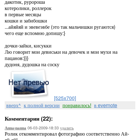
дакотик, руророша
котеролики, роллерок
в первые месяцы
кошки и забибошки
...айяйяй и эвевеэвбе (это так мальчишки ругаются)
чего еще вспомню допишу:}
дочки-зайки, кисукки
Лю говорит мои девиськи на девочек и мои мухи на
пацанов:}}}
дудоня, дудошка на соску
[525x700]
вверх^
к полной версии
понравилось!
в evernote
Комментарии (22):
06-03-2009-18:33
удалить
Аппа-паппа
Ролик откомментировал фотографию соответственно Ай-
яй-яй!