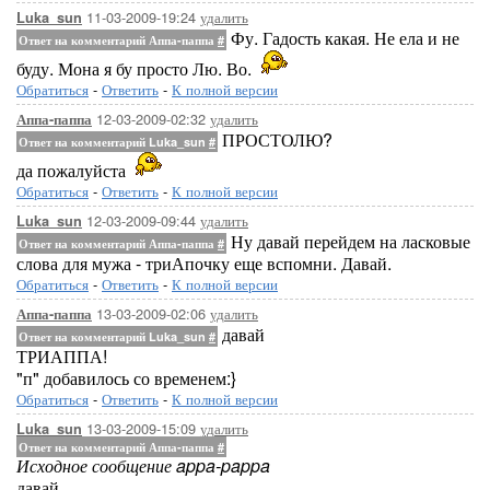
11-03-2009-19:24
удалить
Luka_sun
Фу. Гадость какая. Не ела и не
Ответ на комментарий Аппа-паппа
#
буду. Мона я бу просто Лю. Во.
Обратиться
-
Ответить
-
К полной версии
12-03-2009-02:32
удалить
Аппа-паппа
ПРОСТОЛЮ?
Ответ на комментарий Luka_sun
#
да пожалуйста
Обратиться
-
Ответить
-
К полной версии
12-03-2009-09:44
удалить
Luka_sun
Ну давай перейдем на ласковые
Ответ на комментарий Аппа-паппа
#
слова для мужа - триАпочку еще вспомни. Давай.
Обратиться
-
Ответить
-
К полной версии
13-03-2009-02:06
удалить
Аппа-паппа
давай
Ответ на комментарий Luka_sun
#
ТРИАППА!
"п" добавилось со временем:}
Обратиться
-
Ответить
-
К полной версии
13-03-2009-15:09
удалить
Luka_sun
Ответ на комментарий Аппа-паппа
#
Исходное сообщение appa-pappa
давай