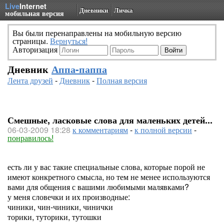
Live
Internet
Дневники
Личка
мобильная версия
Вы были перенаправлены на мобильную версию
страницы.
Вернуться!
Авторизация
Дневник
Аппа-паппа
Лента друзей
-
Дневник
-
Полная версия
Смешные, ласковые слова для маленьких детей...
06-03-2009 18:28
к комментариям
-
к полной версии
-
понравилось!
есть ли у вас такие специальные слова, которые порой не
имеют конкретного смысла, но тем не менее используются
вами для общения с вашими любимыми малявками?
у меня словечки и их производные:
чиники, чин-чиники, чинички
торики, туторики, тутошки