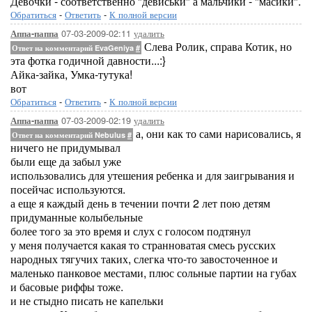
Девочки - соответственно "девиськи" а мальчики - "масики".
Обратиться
-
Ответить
-
К полной версии
07-03-2009-02:11
удалить
Аппа-паппа
Слева Ролик, справа Котик, но
Ответ на комментарий EvaGeniya
#
эта фотка годичной давности...:}
Айка-зайка, Умка-тутука!
вот
Обратиться
-
Ответить
-
К полной версии
07-03-2009-02:19
удалить
Аппа-паппа
а, они как то сами нарисовались, я
Ответ на комментарий Nebulus
#
ничего не придумывал
были еще да забыл уже
использовались для утешения ребенка и для заигрывания и
посейчас используются.
а еще я каждый день в течении почти 2 лет пою детям
придуманные колыбельные
более того за это время и слух с голосом подтянул
у меня получается какая то странноватая смесь русских
народных тягучих таких, слегка что-то завосточенное и
маленько панковое местами, плюс сольные партии на губах
и басовые риффы тоже.
и не стыдно писать не капельки