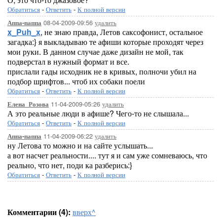
Обратиться
-
Ответить
-
К полной версии
08-04-2009-09:56
удалить
Аппа-паппа
x_Puh_x
, не знаю правда, Летов саксофонист, остальное
загадка:} я выкладываю те афиши которые проходят через
мои руки. В данном случае даже дизайн не мой, так
подверстал в нужный формат и все.
прислали гады исходник не в кривых, полночи убил на
подбор шрифтов... чтоб их собаки поели
Обратиться
-
Ответить
-
К полной версии
11-04-2009-05:26
удалить
Елена_Розова
А это реальные люди в афише? Чего-то не слышала...
Обратиться
-
Ответить
-
К полной версии
11-04-2009-06:22
удалить
Аппа-паппа
ну Летова то можно и на сайте услышать...
а вот насчет реальности.... тут я и сам уже сомневаюсь, что
реально, что нет, поди ка разберись:}
Обратиться
-
Ответить
-
К полной версии
Комментарии (4):
вверх^