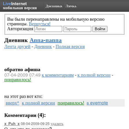
Live
Internet
Дневники
Личка
мобильная версия
Вы были перенаправлены на мобильную версию
страницы.
Вернуться!
Авторизация
Дневник
Аппа-паппа
Лента друзей
-
Дневник
-
Полная версия
обратно афиша
07-04-2009 07:49
к комментариям
-
к полной версии
-
понравилось!
на этот раз вот кто:
вверх^
к полной версии
понравилось!
в evernote
Комментарии (4):
08-04-2009-09:25
удалить
x_Puh_x
О, это что-то джазовое?