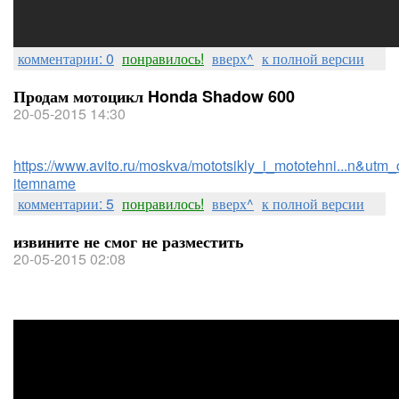
комментарии: 0
понравилось!
вверх^
к полной версии
Продам мотоцикл Honda Shadow 600
20-05-2015 14:30
https://www.avito.ru/moskva/mototsikly_i_mototehni...n&utm_
itemname
комментарии: 5
понравилось!
вверх^
к полной версии
извините не смог не разместить
20-05-2015 02:08