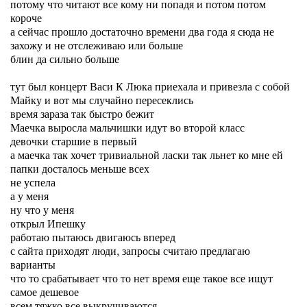
потому что читают все кому ни попадя и потом потом
короче
а сейчас прошло достаточно времени два года я сюда не
захожу и не отслеживаю или больше
блин да сильно больше
тут был концерт Васи К Люка приехала и привезла с собой
Майку и вот мы случайно пересеклись
время зараза так быстро бежит
Маечка выросла мальчишки идут во второй класс
девочки старшие в первый
а маечка так хочет тривиальной ласки так льнет ко мне ей
папки досталось меньше всех
не успела
а у меня
ну что у меня
открыл Ипешку
работаю пытаюсь двигаюсь вперед
с сайта приходят люди, запросы считаю предлагаю
варианты
что то срабатывает что то нет время еще такое все ищут
самое дешевое
всем тяжко все выкручиваются