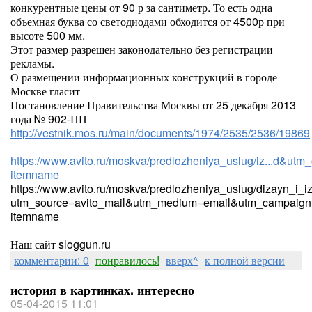
конкурентные цены от 90 р за сантиметр. То есть одна
объемная буква со светодиодами обходится от 4500р при
высоте 500 мм.
Этот размер разрешен законодательно без регистрации
рекламы.
О размещении информационных конструкций в городе
Москве гласит
Постановление Правительства Москвы от 25 декабря 2013
года № 902-ПП
http://vestnik.mos.ru/main/documents/1974/2535/2536/19869
https://www.avito.ru/moskva/predlozheniya_uslug/iz...d&utm_
itemname
https://www.avito.ru/moskva/predlozheniya_uslug/dizayn_i_
utm_source=avito_mail&utm_medium=email&utm_campaign=
itemname
Наш сайт sloggun.ru
комментарии: 0
понравилось!
вверх^
к полной версии
история в картинках. интересно
05-04-2015 11:01