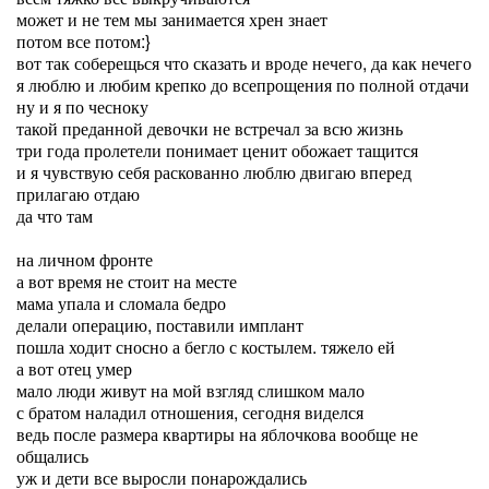
может и не тем мы занимается хрен знает
потом все потом:}
вот так соберещься что сказать и вроде нечего, да как нечего
я люблю и любим крепко до всепрощения по полной отдачи
ну и я по чесноку
такой преданной девочки не встречал за всю жизнь
три года пролетели понимает ценит обожает тащится
и я чувствую себя раскованно люблю двигаю вперед
прилагаю отдаю
да что там
на личном фронте
а вот время не стоит на месте
мама упала и сломала бедро
делали операцию, поставили имплант
пошла ходит сносно а бегло с костылем. тяжело ей
а вот отец умер
мало люди живут на мой взгляд слишком мало
с братом наладил отношения, сегодня виделся
ведь после размера квартиры на яблочкова вообще не
общались
уж и дети все выросли понарождались