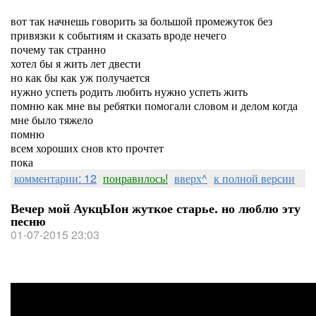
вот так начнешь говорить за большой промежуток без
привязки к событиям и сказать вроде нечего
почему так странно
хотел бы я жить лет двести
но как бы как уж получается
нужно успеть родить любить нужно успеть жить
помню как мне вы ребятки помогали словом и делом когда
мне было тяжело
помню
всем хороших снов кто прочтет
пока
комментарии: 12
понравилось!
вверх^
к полной версии
Вечер мой АукцЫон жуткое старье. но люблю эту
песню
01-07-2015 23:03