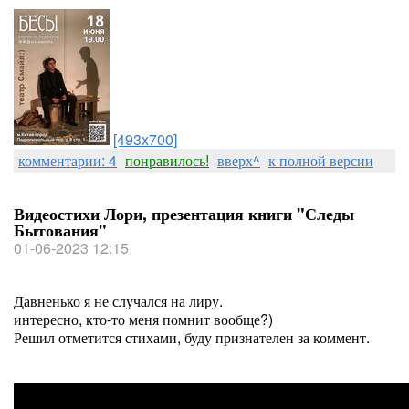
[493x700]
комментарии: 4
понравилось!
вверх^
к полной версии
Видеостихи Лори, презентация книги "Следы
Бытования"
01-06-2023 12:15
Давненько я не случался на лиру.
интересно, кто-то меня помнит вообще?)
Решил отметится стихами, буду признателен за коммент.