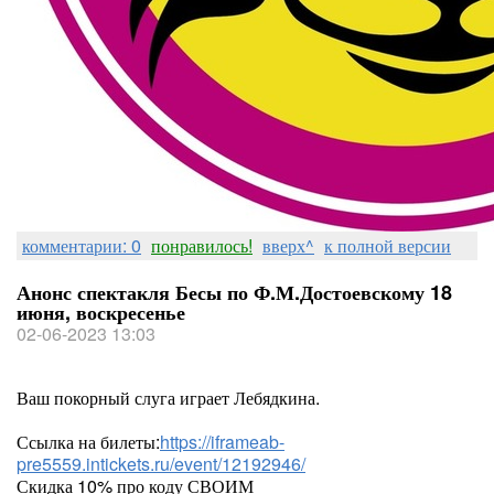
комментарии: 0
понравилось!
вверх^
к полной версии
Анонс спектакля Бесы по Ф.М.Достоевскому 18
июня, воскресенье
02-06-2023 13:03
Ваш покорный слуга играет Лебядкина.
Ссылка на билеты:
https://iframeab-
pre5559.intickets.ru/event/12192946/
Скидка 10% про коду СВОИМ