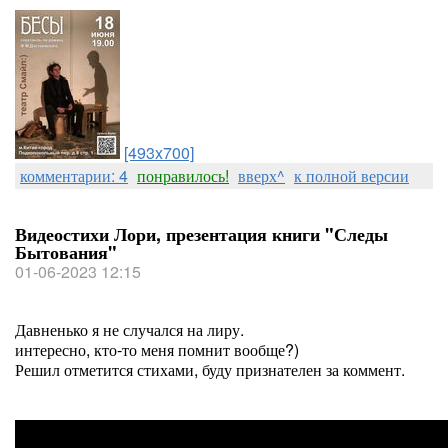
[493x700]
комментарии: 4
понравилось!
вверх^
к полной версии
Видеостихи Лори, презентация книги "Следы
Бытования"
01-06-2023 12:15
Давненько я не случался на лиру.
интересно, кто-то меня помнит вообще?)
Решил отметится стихами, буду признателен за коммент.