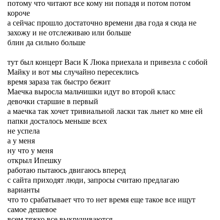
потому что читают все кому ни попадя и потом потом
короче
а сейчас прошло достаточно времени два года я сюда не
захожу и не отслеживаю или больше
блин да сильно больше
тут был концерт Васи К Люка приехала и привезла с собой
Майку и вот мы случайно пересеклись
время зараза так быстро бежит
Маечка выросла мальчишки идут во второй класс
девочки старшие в первый
а маечка так хочет тривиальной ласки так льнет ко мне ей
папки досталось меньше всех
не успела
а у меня
ну что у меня
открыл Ипешку
работаю пытаюсь двигаюсь вперед
с сайта приходят люди, запросы считаю предлагаю
варианты
что то срабатывает что то нет время еще такое все ищут
самое дешевое
всем тяжко все выкручиваются