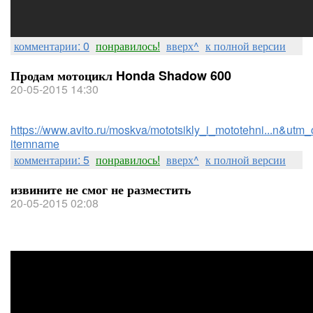
комментарии: 0
понравилось!
вверх^
к полной версии
Продам мотоцикл Honda Shadow 600
20-05-2015 14:30
https://www.avito.ru/moskva/mototsikly_i_mototehni...n&utm_
itemname
комментарии: 5
понравилось!
вверх^
к полной версии
извините не смог не разместить
20-05-2015 02:08