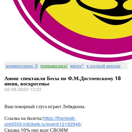
комментарии: 0
понравилось!
вверх^
к полной версии
Анонс спектакля Бесы по Ф.М.Достоевскому 18
июня, воскресенье
02-06-2023 13:03
Ваш покорный слуга играет Лебядкина.
Ссылка на билеты:
https://iframeab-
pre5559.intickets.ru/event/12192946/
Скидка 10% про коду СВОИМ