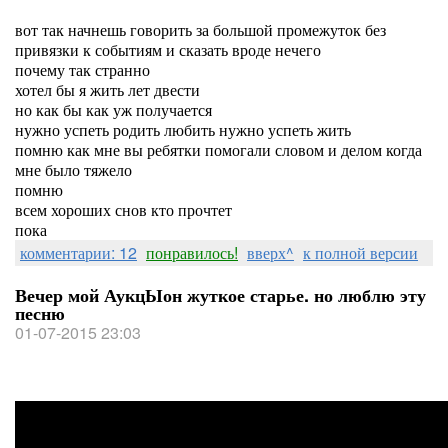
вот так начнешь говорить за большой промежуток без
привязки к событиям и сказать вроде нечего
почему так странно
хотел бы я жить лет двести
но как бы как уж получается
нужно успеть родить любить нужно успеть жить
помню как мне вы ребятки помогали словом и делом когда
мне было тяжело
помню
всем хороших снов кто прочтет
пока
комментарии: 12
понравилось!
вверх^
к полной версии
Вечер мой АукцЫон жуткое старье. но люблю эту
песню
01-07-2015 23:03