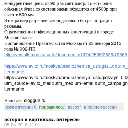
конкурентные цены от 90 р за сантиметр. То есть одна
объемная буква со светодиодами обходится от 4500р при
высоте 500 мм.
Этот размер разрешен законодательно без регистрации
рекламы.
О размещении информационных конструкций в городе
Москве гласит
Постановление Правительства Москвы от 25 декабря 2013
года № 902-ПП
http://vestnik.mos.ru/main/documents/1974/2535/2536/19869
https://www.avito.ru/moskva/predlozheniya_uslug/iz...d&utm_
itemname
https://www.avito.ru/moskva/predlozheniya_uslug/dizayn_i_
utm_source=avito_mail&utm_medium=email&utm_campaign=
itemname
Наш сайт sloggun.ru
комментарии: 0
понравилось!
вверх^
к полной версии
история в картинках. интересно
05-04-2015 11:01