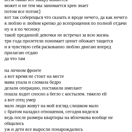
может и не тем мы занимается хрен знает
потом все потом:}
вот так соберещься что сказать и вроде нечего, да как нечего
я люблю и любим крепко до всепрощения по полной отдачи
ну и я по чесноку
такой преданной девочки не встречал за всю жизнь
три года пролетели понимает ценит обожает тащится
и я чувствую себя раскованно люблю двигаю вперед
прилагаю отдаю
да что там
на личном фронте
а вот время не стоит на месте
мама упала и сломала бедро
делали операцию, поставили имплант
пошла ходит сносно а бегло с костылем. тяжело ей
а вот отец умер
мало люди живут на мой взгляд слишком мало
с братом наладил отношения, сегодня виделся
ведь после размера квартиры на яблочкова вообще не
общались
уж и дети все выросли понарождались