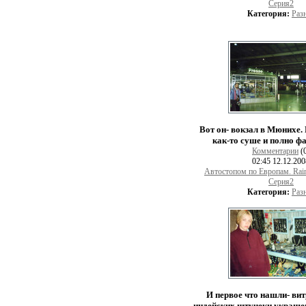
Серия2
Категория:
Раз
Вот он- вокзал в Мюнихе.
как-то суше и полно ф
Комментарии
(
02:45 12.12.20
Автостопом по Европам. Rai
Серия2
Категория:
Раз
И первое что нашли- вит
индейских штучеки украшен