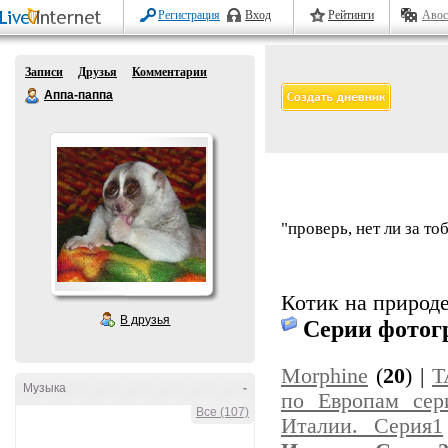
Регистрация
Вход
Рейтинги
Авос
Записи
Друзья
Комментарии
Аппа-паппа
"проверь, нет ли за т
Котик на природ
В друзья
Серии фотог
Morphine
(
20
) |
T
Музыка
-
по Европам сер
Все (107)
Италии. Серия1