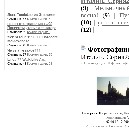
Италии. Серия
(
9
) |
Мельничный
весна!
(
9
) |
Пу
День Триффидов-Эпидемия
Слушали: 67
Комментарии: 5
(
10
) |
фотосесси
не вот эта прикольнее...08
Пациенты утопили санитара
(
12
) |
Слушали: 89
Комментарии: 5
zlob si zdub 1996_06 Hardcore
Moldovenesc
Слушали: 43
Комментарии: 0
Фотографии
Че эт у тя такое???
Слушали: 77
Комментарии: 15
Италии. Серия2
Linea 77-Walk Like An...
«
Предыдущие 18 фотографи
Слушали: 43
Комментарии: 28
Вечереет. Пора на поезд.Н
Комментарии
(
02:49 12.12.20
Автостопом по Европам. Rai