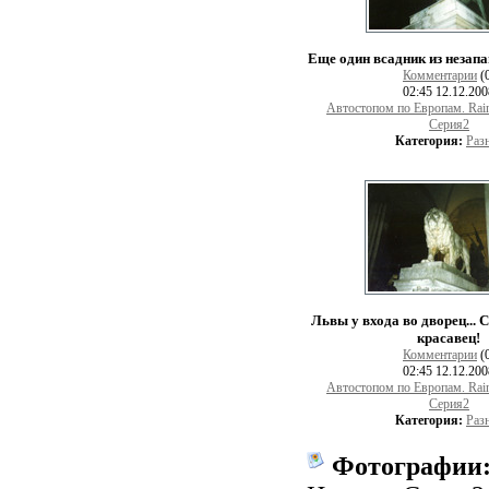
Еще один всадник из незап
Комментарии
(
02:45 12.12.20
Автостопом по Европам. Rai
Серия2
Категория:
Раз
Львы у входа во дворец... 
красавец!
Комментарии
(
02:45 12.12.20
Автостопом по Европам. Rai
Серия2
Категория:
Раз
Фотографии