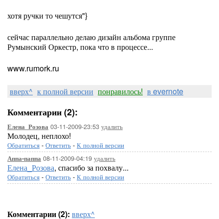
хотя ручки то чешутся"}
сейчас параллельно делаю дизайн альбома группе
Румынский Оркестр, пока что в процессе...
www.rumork.ru
вверх^
к полной версии
понравилось!
в evernote
Комментарии (2):
03-11-2009-23:53
удалить
Елена_Розова
Молодец, неплохо!
Обратиться
-
Ответить
-
К полной версии
08-11-2009-04:19
удалить
Аппа-паппа
Елена_Розова
, спасибо за похвалу...
Обратиться
-
Ответить
-
К полной версии
Комментарии (2):
вверх^