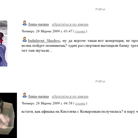
Аппа-паппа
обратиться по имени
Четверг, 26 Марта 2009 г. 03:47 (
ссылка
)
Indulgent_Shadow
, ну да короче такая вот концепция, не п
волна пойдет понимаешь? один раз сверчков вытащили банку трех
чет там звучали...
Аппа-паппа
обратиться по имени
Четверг, 26 Марта 2009 г. 04:58 (
ссылка
)
кстати, как афишка на Киселева с Комаровым получилась? я пару ч