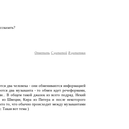
ссказать?
Ответить
С цитатой
В цитатник
аются два человека - они обмениваются информацией
аются два музыканта - то обмен идет речеформами,
... В общем такой джазок из всего подряд. Некий
 из Швеции, Кира из Питера и после некоторого
 что то, что обычно происходит между музыкантами
. Такая вот тема:)