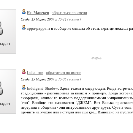
Не_Манекен
обратиться по имени
Среда, 25 Марта 2009 г. 15:12 (
ссылка
)
appa-pappa
, а я вообще не слышал об этом, вкратце можешь ра
Luka_sun
обратиться по имени
Среда, 25 Марта 2009 г. 15:35 (
ссылка
)
Indulgent_Shadow
, Здесь телега в следующем. Когда встреч
традиционно - разговаривая за пивком к примеру. Когда встреч
аккордами, какими-то взаимно поддерживаемыми импровизациями
"гон". Вообще это называется "ДЖЕМ". Вот Васька приезжает
перерыва в общении - они вытусовывают друг друга. Суть в том,
где-нить на кукхне или в студии или еще где... Вынесено на публику