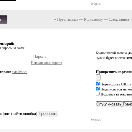
« Пред. запись
—
К дневнику
—
След. запись 
ь
ентарий:
 пароль на сайте:
Комментарий можно доб
нужно будет ввести сим
Напоминание пароля
тария:
смайлики
Прикрепить картинк
Переводить URL в
Подписаться на к
Подписать карти
рафии: (найти ошибки)