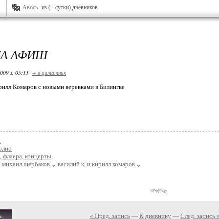
Авось
из (+ сутки) дневников
КА АФИШ
009 г. 05:11
+ в цитатник
рилл Комаров с новыми веревками в Билингве
н
олио
 флаера, концерты
михаил щербаков
василий к. и кирилл комаров
« Пред. запись
—
К дневнику
—
След. запись 
ь