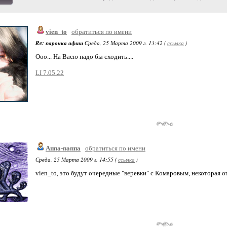
vien_to
обратиться по имени
Re: парочка афиш
Среда, 25 Марта 2009 г. 13:42 (
ссылка
)
Ооо... На Васю надо бы сходить....
LI 7.05.22
Аппа-паппа
обратиться по имени
Среда, 25 Марта 2009 г. 14:55 (
ссылка
)
vien_to, это будут очередные "веревки" с Комаровым, некоторая 