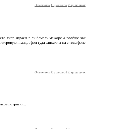
Ответить
С цитатой
В цитатник
росто типа играем в си бемоль мажоре а вообще как
литровую и микрофон туда запхали а на ентом фоне
Ответить
С цитатой
В цитатник
асов потратил...