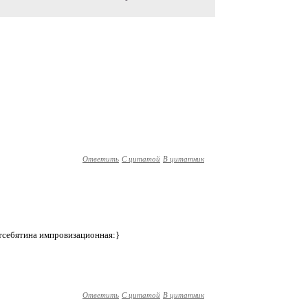
Ответить
С цитатой
В цитатник
отсебятина импровизационная:}
Ответить
С цитатой
В цитатник