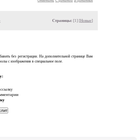
Ответить
С цитатой
В цитатник
»
Страницы:
[1] [
Новые
]
авить без регистрации. На дополнительной странице Вам
волы с изображения в специальное поле.
у:
 ссылку
омментарии
нку