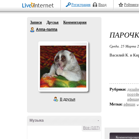
Регистрация
Вход
Рейтинги
Записи
Друзья
Комментарии
Аппа-паппа
ПАРОЧ
Среда, 25 Марта 2
Василий К. и Ки
Рубрики:
дизай
портф
афиши,
В друзья
Метки:
афиши
Музыка
-
Все (107)
Комментироват