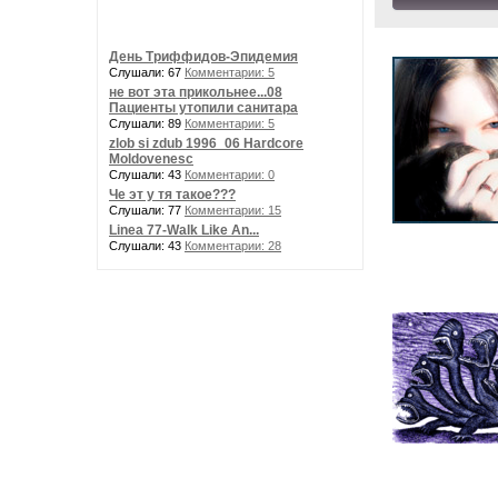
День Триффидов-Эпидемия
Слушали: 67
Комментарии: 5
не вот эта прикольнее...08
Пациенты утопили санитара
Слушали: 89
Комментарии: 5
zlob si zdub 1996_06 Hardcore
Moldovenesc
Слушали: 43
Комментарии: 0
Че эт у тя такое???
Слушали: 77
Комментарии: 15
Linea 77-Walk Like An...
Слушали: 43
Комментарии: 28