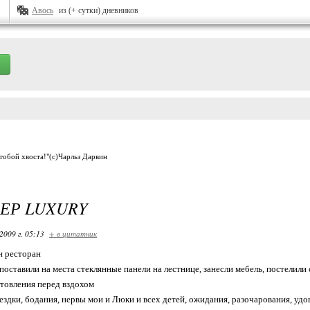
Авось
из (+ сутки) дневников
 тобой хвоста!"(с)Чарльз Дарвин
ЕР LUXURY
2009 г. 05:13
+ в цитатник
н ресторан
поставили на места стеклянные панели на лестнице, занесли мебель, постелили с
товления перед вздохом
ездки, бодания, нервы мои и Люки и всех детей, ожидания, разочарования, удов