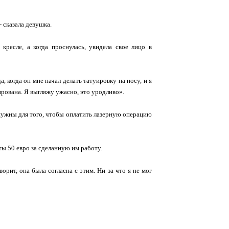
 сказала девушка.
ресле, а когда проснулась, увидела свое лицо в
а, когда он мне начал делать татуировку на носу, и я
окирована. Я выгляжу ужасно, это уродливо».
 нужны для того, чтобы оплатить лазерную операцию
ты 50 евро за сделанную им работу.
орит, она была согласна с этим. Ни за что я не мог