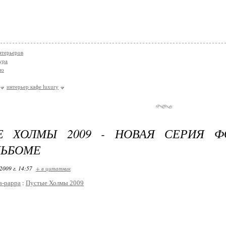
нтерьеров
ура
ио
интерьер кафе luxury
Е ХОЛМЫ 2009 - НОВАЯ СЕРИЯ Ф
ЛЬБОМЕ
2009 г. 14:57
+ в цитатник
a-pappa
:
Пустые Холмы 2009