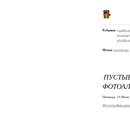
Рубрики:
дизайн и
архитект
портфол
Метки:
портфолио
ПУСТЫ
ФОТОА
Пятница, 19 Июня 
Фотографии app