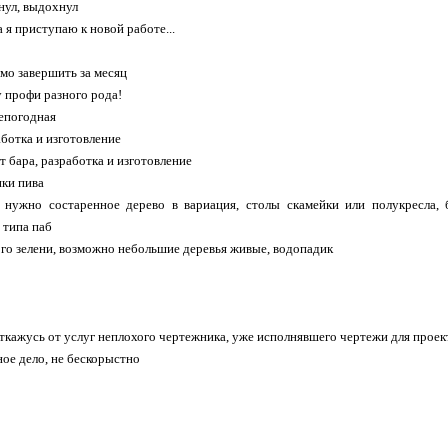
хнул, выдохнул
а я приступаю к новой работе...
мо завершить за месяц
у профи разного рода!
епогодная
аботка и изготовление
т бара, разработка и изготовление
ки пива
 нужно состаренное дерево в вариация, столы скамейки или полукресла, 
 типа паб
го зелени, возможно небольшие деревья живые, водопадик
 откажусь от услуг неплохого чертежника, уже исполнявшего чертежи для проек
ное дело, не бескорыстно