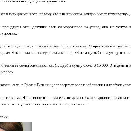
ания семейной традиции татуироваться.
 оплатить для меня это, потому что в нашей семье каждый имеет татуировку», -
 процедуры отец девушки отец ел мороженое на улице, она же уснула в к
туировках.
пил к татуировке, я не чувствовала боли и я заснула. Я проснулась только тогд
сделал. Я насчитала 56 звезд», - сказала она, - «Я не могу выйти на улицу, я ш
и члены ее семьи оценивают свой ущерб в сумму около $ 15 000. Эти деньги
уировок.
 хозяин салона Руслан Туманянц опровергает все эти обвинения и требует упла
ь все время. Я не гипнотизировал ее и не давал никакого допинга, как она гов
к много звезд на ее лице против ее воли», - сказал он.
врич