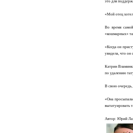
это для поддерж
«Мой отец хотел
Во время самой
«кошмарных» та
«Когда он присту
увидела, что он 
Катрин Вламинк 
по удалению тат
В свою очередь,
«Она просыпалас
вытатуировать та
Автор: Юрий Ла