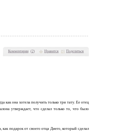
Комментарии
(
2
)
Нравится
Поделиться
да как она хотела получить только три тату. Ее отец
алона утверждает, что сделал только то, что было
а, как подарок от своего отца Диего, который сделал