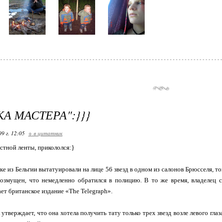
А МАСТЕРА":}}}
09 г. 12:05
+ в цитатник
стной ленты, прикололся:}
е из Бельгии вытатуировали на лице 56 звезд в одном из салонов Брюсселя, тог
озмущен, что немедленно обратился в полицию. В то же время, владелец с
ает британское издание «The Telegraph».
тверждает, что она хотела получить тату только трех звезд возле левого глаз