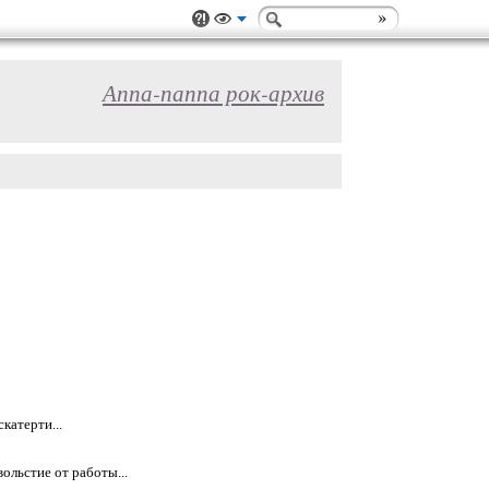
Аппа-паппа рок-архив
катерти...
ольстие от работы...