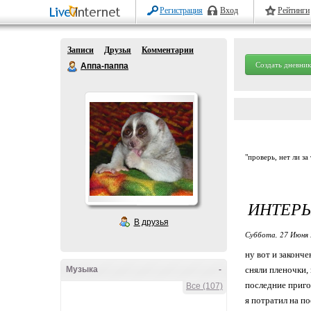
Регистрация
Вход
Рейтинги
Записи
Друзья
Комментарии
Создать дневник
Аппа-паппа
"проверь, нет ли за
ИНТЕРЬ
В друзья
Суббота, 27 Июня 
ну вот и законче
Музыка
-
сняли пленочки, 
последние приго
Все (107)
я потратил на по