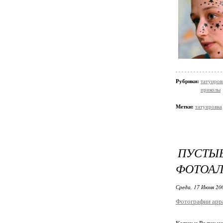
Рубрики:
татуиров
приколы
Метки:
татуировка
ПУСТЫ
ФОТОА
Среда, 17 Июня 20
Фотографии app