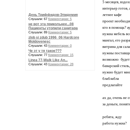
5 месяцев, вздо
интерьер готов, 
летнее кафе
День Триффидов-Эпидемия
Слушали: 67
Комментарии: 5
проект необходи
не вот эта прикольнее...08
кто в помощь? а
Пациенты утопили санитара
Слушали: 89
Комментарии: 5
нужна мебель вс
zlob si zdub 1996_06 Hardcore
мангал, его разр
Moldovenesc
Слушали: 43
Комментарии: 0
витрина для сала
Че эт у тя такое???
нужны поставщи
Слушали: 77
Комментарии: 15
возможно будет
Linea 77-Walk Like An...
Слушали: 43
Комментарии: 28
баварский стиль,
нужно будет мно
блаблабла
предлагайте
ах да, очень не
за деньги, понят
ребята, жду
работа нужна?