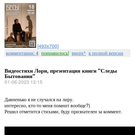
[493x700]
комментарии: 4
понравилось!
вверх^
к полной версии
Видеостихи Лори, презентация книги "Следы
Бытования"
01-06-2023 12:15
Давненько я не случался на лиру.
интересно, кто-то меня помнит вообще?)
Решил отметится стихами, буду признателен за коммент.