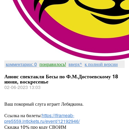
комментарии: 0
понравилось!
вверх^
к полной версии
Анонс спектакля Бесы по Ф.М.Достоевскому 18
июня, воскресенье
02-06-2023 13:03
Ваш покорный слуга играет Лебядкина.
Ссылка на билеты:
https://iframeab-
pre5559.intickets.ru/event/12192946/
Скидка 10% про коду СВОИМ