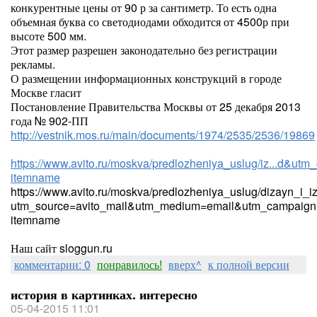
конкурентные цены от 90 р за сантиметр. То есть одна
объемная буква со светодиодами обходится от 4500р при
высоте 500 мм.
Этот размер разрешен законодательно без регистрации
рекламы.
О размещении информационных конструкций в городе
Москве гласит
Постановление Правительства Москвы от 25 декабря 2013
года № 902-ПП
http://vestnik.mos.ru/main/documents/1974/2535/2536/19869
https://www.avito.ru/moskva/predlozheniya_uslug/iz...d&utm_
itemname
https://www.avito.ru/moskva/predlozheniya_uslug/dizayn_i_
utm_source=avito_mail&utm_medium=email&utm_campaign=
itemname
Наш сайт sloggun.ru
комментарии: 0
понравилось!
вверх^
к полной версии
история в картинках. интересно
05-04-2015 11:01