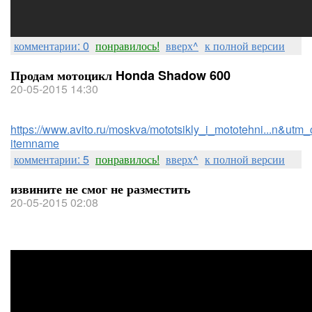
комментарии: 0
понравилось!
вверх^
к полной версии
Продам мотоцикл Honda Shadow 600
20-05-2015 14:30
https://www.avito.ru/moskva/mototsikly_i_mototehni...n&utm_
itemname
комментарии: 5
понравилось!
вверх^
к полной версии
извините не смог не разместить
20-05-2015 02:08