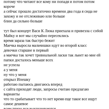
потому что читают все кому ни попадя и потом потом
короче
а сейчас прошло достаточно времени два года я сюда не
захожу и не отслеживаю или больше
блин да сильно больше
тут был концерт Васи К Люка приехала и привезла с собой
Майку и вот мы случайно пересеклись
время зараза так быстро бежит
Маечка выросла мальчишки идут во второй класс
девочки старшие в первый
а маечка так хочет тривиальной ласки так льнет ко мне ей
папки досталось меньше всех
не успела
а у меня
ну что у меня
открыл Ипешку
работаю пытаюсь двигаюсь вперед
с сайта приходят люди, запросы считаю предлагаю
варианты
что то срабатывает что то нет время еще такое все ищут
самое дешевое
всем тяжко все выкручиваются