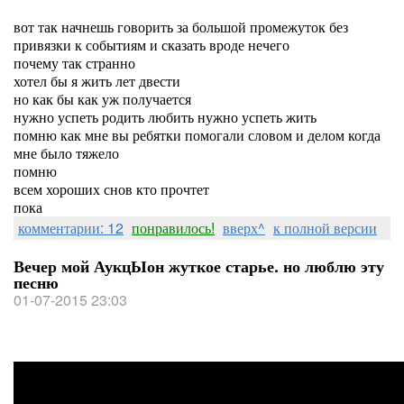
вот так начнешь говорить за большой промежуток без
привязки к событиям и сказать вроде нечего
почему так странно
хотел бы я жить лет двести
но как бы как уж получается
нужно успеть родить любить нужно успеть жить
помню как мне вы ребятки помогали словом и делом когда
мне было тяжело
помню
всем хороших снов кто прочтет
пока
комментарии: 12
понравилось!
вверх^
к полной версии
Вечер мой АукцЫон жуткое старье. но люблю эту
песню
01-07-2015 23:03