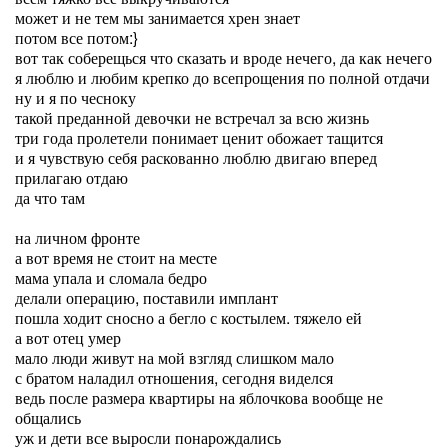
может и не тем мы занимается хрен знает
потом все потом:}
вот так соберещься что сказать и вроде нечего, да как нечего
я люблю и любим крепко до всепрощения по полной отдачи
ну и я по чесноку
такой преданной девочки не встречал за всю жизнь
три года пролетели понимает ценит обожает тащится
и я чувствую себя раскованно люблю двигаю вперед
прилагаю отдаю
да что там
на личном фронте
а вот время не стоит на месте
мама упала и сломала бедро
делали операцию, поставили имплант
пошла ходит сносно а бегло с костылем. тяжело ей
а вот отец умер
мало люди живут на мой взгляд слишком мало
с братом наладил отношения, сегодня виделся
ведь после размера квартиры на яблочкова вообще не
общались
уж и дети все выросли понарождались