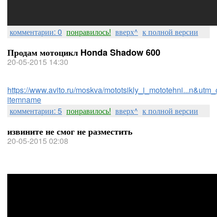
комментарии: 0
понравилось!
вверх^
к полной версии
Продам мотоцикл Honda Shadow 600
20-05-2015 14:30
https://www.avito.ru/moskva/mototsikly_i_mototehni...n&utm_
itemname
комментарии: 5
понравилось!
вверх^
к полной версии
извините не смог не разместить
20-05-2015 02:08