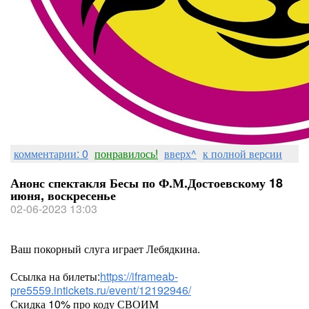
комментарии: 0
понравилось!
вверх^
к полной версии
Анонс спектакля Бесы по Ф.М.Достоевскому 18
июня, воскресенье
02-06-2023 13:03
Ваш покорный слуга играет Лебядкина.
Ссылка на билеты:
https://iframeab-
pre5559.intickets.ru/event/12192946/
Скидка 10% про коду СВОИМ