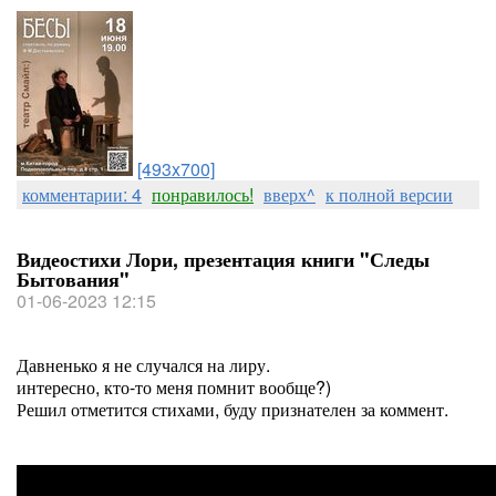
[493x700]
комментарии: 4
понравилось!
вверх^
к полной версии
Видеостихи Лори, презентация книги "Следы
Бытования"
01-06-2023 12:15
Давненько я не случался на лиру.
интересно, кто-то меня помнит вообще?)
Решил отметится стихами, буду признателен за коммент.