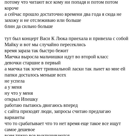
потому что читают все кому ни попадя и потом потом
короче
а сейчас прошло достаточно времени два года я сюда не
захожу и не отслеживаю или больше
блин да сильно больше
тут был концерт Васи К Люка приехала и привезла с собой
Майку и вот мы случайно пересеклись
время зараза так быстро бежит
Маечка выросла мальчишки идут во второй класс
девочки старшие в первый
а маечка так хочет тривиальной ласки так льнет ко мне ей
папки досталось меньше всех
не успела
а у меня
ну что у меня
открыл Ипешку
работаю пытаюсь двигаюсь вперед
с сайта приходят люди, запросы считаю предлагаю
варианты
что то срабатывает что то нет время еще такое все ищут
самое дешевое
всем тяжко все выкручиваются