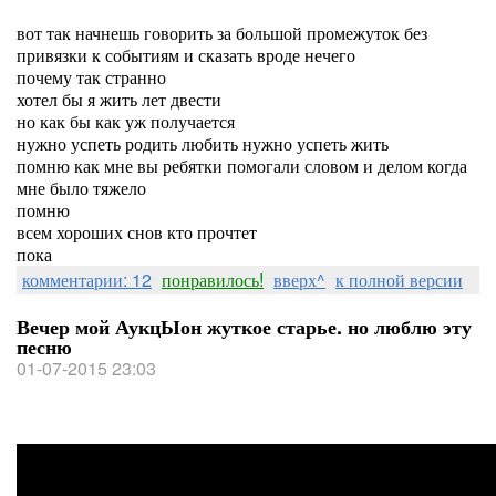
вот так начнешь говорить за большой промежуток без
привязки к событиям и сказать вроде нечего
почему так странно
хотел бы я жить лет двести
но как бы как уж получается
нужно успеть родить любить нужно успеть жить
помню как мне вы ребятки помогали словом и делом когда
мне было тяжело
помню
всем хороших снов кто прочтет
пока
комментарии: 12
понравилось!
вверх^
к полной версии
Вечер мой АукцЫон жуткое старье. но люблю эту
песню
01-07-2015 23:03