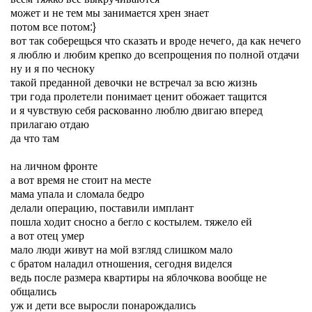
может и не тем мы занимается хрен знает
потом все потом:}
вот так соберещься что сказать и вроде нечего, да как нечего
я люблю и любим крепко до всепрощения по полной отдачи
ну и я по чесноку
такой преданной девочки не встречал за всю жизнь
три года пролетели понимает ценит обожает тащится
и я чувствую себя раскованно люблю двигаю вперед
прилагаю отдаю
да что там
на личном фронте
а вот время не стоит на месте
мама упала и сломала бедро
делали операцию, поставили имплант
пошла ходит сносно а бегло с костылем. тяжело ей
а вот отец умер
мало люди живут на мой взгляд слишком мало
с братом наладил отношения, сегодня виделся
ведь после размера квартиры на яблочкова вообще не
общались
уж и дети все выросли понарождались