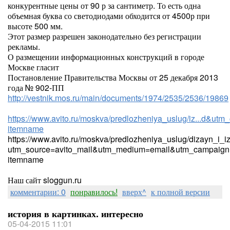
конкурентные цены от 90 р за сантиметр. То есть одна
объемная буква со светодиодами обходится от 4500р при
высоте 500 мм.
Этот размер разрешен законодательно без регистрации
рекламы.
О размещении информационных конструкций в городе
Москве гласит
Постановление Правительства Москвы от 25 декабря 2013
года № 902-ПП
http://vestnik.mos.ru/main/documents/1974/2535/2536/19869
https://www.avito.ru/moskva/predlozheniya_uslug/iz...d&utm_
itemname
https://www.avito.ru/moskva/predlozheniya_uslug/dizayn_i_
utm_source=avito_mail&utm_medium=email&utm_campaign=
itemname
Наш сайт sloggun.ru
комментарии: 0
понравилось!
вверх^
к полной версии
история в картинках. интересно
05-04-2015 11:01