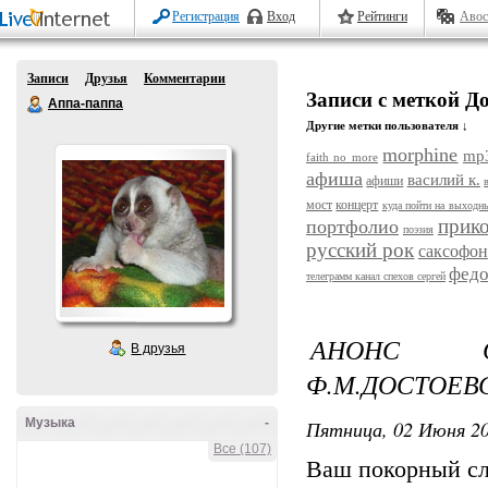
Регистрация
Вход
Рейтинги
Авос
Записи
Друзья
Комментарии
Записи с меткой Д
Аппа-паппа
Другие метки пользователя ↓
morphine
mp
faith no more
афиша
василий к.
афиши
мост
концерт
куда пойти на выходн
прик
портфолио
поэзия
русский рок
саксофон
федо
телеграмм канал спехов сергей
АНОНС 
В друзья
Ф.М.ДОСТОЕВ
Музыка
-
Пятница, 02 Июня 20
Все (107)
Ваш покорный сл