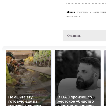
Метки:
спектакль
Достоевски
выходные
Страницы:
Не ешьте эту
В ОАЭ произошло
готовую еду из
жестокое убийство
магазина: список
криптомиллионера