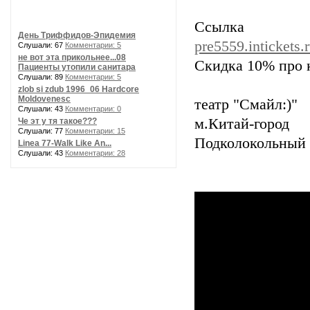
Ссылк
День Триффидов-Эпидемия
pre5559.intickets.
Слушали: 67
Комментарии: 5
не вот эта прикольнее...08
Скидка 10% про
Пациенты утопили санитара
Слушали: 89
Комментарии: 5
zlob si zdub 1996_06 Hardcore
Moldovenesc
театр "Смайл:)"
Слушали: 43
Комментарии: 0
м.Китай-город
Че эт у тя такое???
Слушали: 77
Комментарии: 15
Подколокольный п
Linea 77-Walk Like An...
Слушали: 43
Комментарии: 28