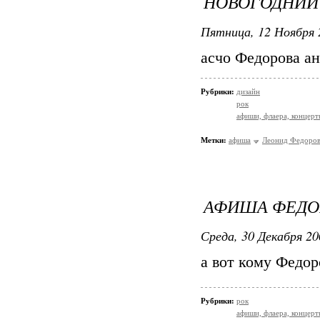
НОВОГОДНИЙ
Пятница, 12 Ноября 
асчо Федорова а
Рубрики:
дизайн
рок
афиши, флаера, концерт
Метки:
афиша
Леонид Федоро
АФИША ФЕДО
Среда, 30 Декабря 20
а вот кому Федо
Рубрики:
рок
афиши, флаера, концерт