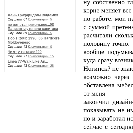
ну собственно г
корне меняет все
День Триффидов-Эпидемия
по работе. мои н
Слушали: 67
Комментарии: 5
не вот эта прикольнее...08
с суммой претенз
Пациенты утопили санитара
Слушали: 89
Комментарии: 5
расчитали сколь
zlob si zdub 1996_06 Hardcore
половину точно.
Moldovenesc
Слушали: 43
Комментарии: 0
вообще подумыв
Че эт у тя такое???
Слушали: 77
Комментарии: 15
куда сразу возник
Linea 77-Walk Like An...
Слушали: 43
Комментарии: 28
Ногинск? не знаю
возможно через 
обставлена мебе
от меня
закончил дизайн
показывать не и
но и заработал н
сейчас с сегодн