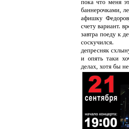
пока что меня э
баннерочками, л
афишку Федорову
счету вариант. вр
завтра поеду к д
соскучился.
депресняк схлыну
и опять таки хо
делах, хотя бы н