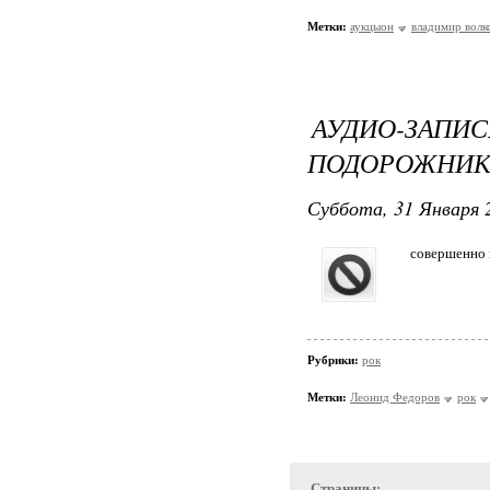
Метки:
аукцыон
владимир волк
АУДИО-ЗА
ПОДОРОЖНИ
Суббота, 31 Января 2
совершенно к
Рубрики:
рок
Метки:
Леонид Федоров
рок
Страницы: