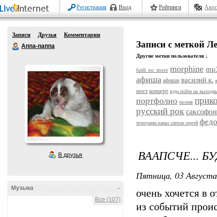
Регистрация
Вход
Рейтинги
Авос
Записи
Друзья
Комментарии
Записи с меткой Л
Аппа-паппа
Другие метки пользователя ↓
morphine
mp
faith no more
афиша
василий к.
афиши
мост
концерт
куда пойти на выходн
прик
портфолио
поэзия
русский рок
саксофон
федо
телеграмм канал спехов сергей
ВААПСЧЕ... Б
В друзья
Пятница, 03 Августа
Музыка
-
очень хочется в от
Все (107)
из событий проис