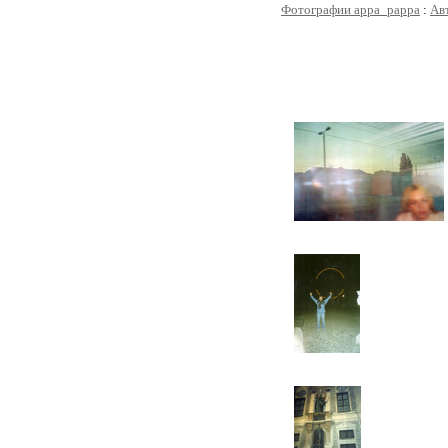
Фотографии appa_pappa
:
Ав