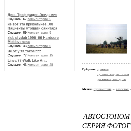
День Триффидов-Эпидемия
Слушали: 67
Комментарии: 5
не вот эта прикольнее...08
Пациенты утопили санитара
Слушали: 89
Комментарии: 5
zlob si zdub 1996_06 Hardcore
Moldovenesc
Слушали: 43
Комментарии: 0
Че эт у тя такое???
Слушали: 77
Комментарии: 15
Linea 77-Walk Like An...
Слушали: 43
Комментарии: 28
Рубрики:
приколы
путешествия, автостоп
фестивали, концерты
Метки:
путешествия
автостоп
АВТОСТОПОМ
СЕРИЯ ФОТОГ