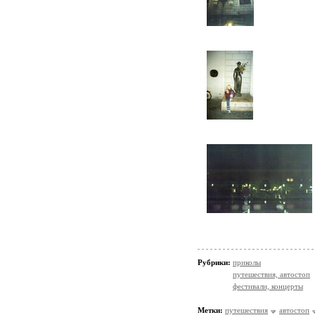
Рубрики:
приколы
путешествия, автостоп
фестивали, концерты
Метки:
путешествия
автостоп