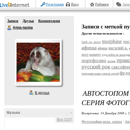
Регистрация
Вход
Рейтинги
Авос
Записи
Друзья
Комментарии
Записи с меткой п
Аппа-паппа
Другие метки пользователя ↓
morphine
mp
faith no more
афиша
василий к.
афиши
мост
концерт
куда пойти на выходн
прик
портфолио
поэзия
русский рок
саксофон
федо
телеграмм канал спехов сергей
АВТОСТОПОМ
В друзья
СЕРИЯ ФОТОГ
Музыка
-
Воскресенье, 14 Декабря 2008 г. 
Все (107)
Фотографии appa_pappa
:
Ав