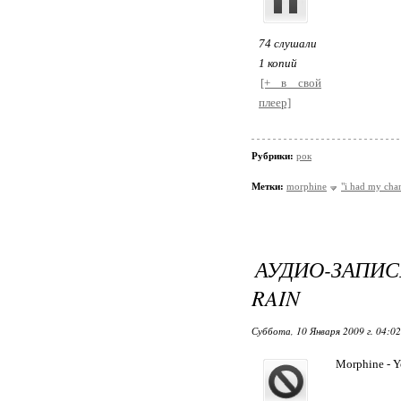
74 слушали
1 копий
[+ в свой
плеер]
Рубрики:
рок
Метки:
morphine
"i had my cha
АУДИО-ЗАПИС
RAIN
Суббота, 10 Января 2009 г. 04:0
Morphine - Yo