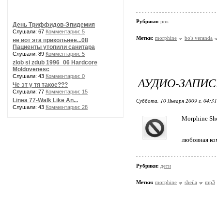
Рубрики:
рок
День Триффидов-Эпидемия
Слушали: 67
Комментарии: 5
Метки:
morphine
bo's veranda
не вот эта прикольнее...08
Пациенты утопили санитара
Слушали: 89
Комментарии: 5
zlob si zdub 1996_06 Hardcore
Moldovenesc
Слушали: 43
Комментарии: 0
АУДИО-ЗАПИС
Че эт у тя такое???
Слушали: 77
Комментарии: 15
Linea 77-Walk Like An...
Суббота, 10 Января 2009 г. 04:3
Слушали: 43
Комментарии: 28
Morphine She
любовная ком
Рубрики:
дети
Метки:
morphine
sheila
mp3