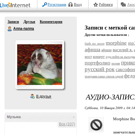
Регистрация
Вход
Рейтинги
Авос
Записи
Друзья
Комментарии
Записи с меткой с
Аппа-паппа
Другие метки пользователя ↓
morphine
mp
faith no more
афиша
василий к.
афиши
мост
концерт
куда пойти на выходн
прик
портфолио
поэзия
русский рок
саксофон
федо
телеграмм канал спехов сергей
АУДИО-ЗАПИС
В друзья
Суббота, 10 Января 2009 г. 04:3
Музыка
-
Morphine Bo
Все (107)
замечательн