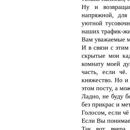
Ну и возвраща
напряжной, для
уютной тусовочн
наших трафик-жи
Вам уважаемые мо
И в связи с эти
скрытые мои кад
комнату моей ду
часть, если чё
княжество. Но и
этом посту, а мож
Ладно, не буду б
без прикрас и ме
Голосом, если чё
Если Вы понимае
Так вот, вчера