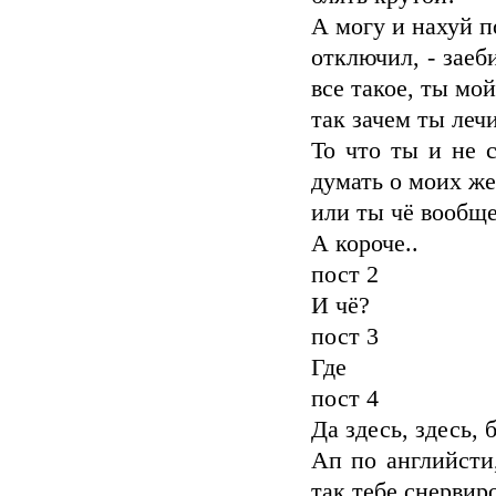
А могу и нахуй п
отключил, - заеб
все такое, ты мой
так зачем ты леч
То что ты и не с
думать о моих же
или ты чё вообще
А короче..
пост 2
И чё?
пост 3
Где
пост 4
Да здесь, здесь, 
Ап по английсти,
так тебе снервиро