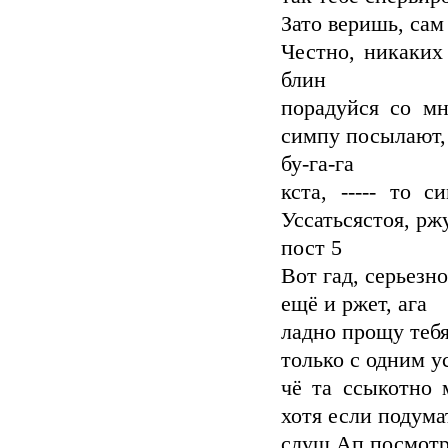
Зато веришь, сам
Честно, никаких 
блин
порадуйся со мн
симпу посылают, 
бу-га-га
кста, ----- то 
Уссатьсястоя, рж
пост 5
Вот гад, серьезно
ещё и ржет, ага
ладно прощу тебя
только с одним у
чё та ссыкотно 
хотя если подума
слуш Ап посмотри