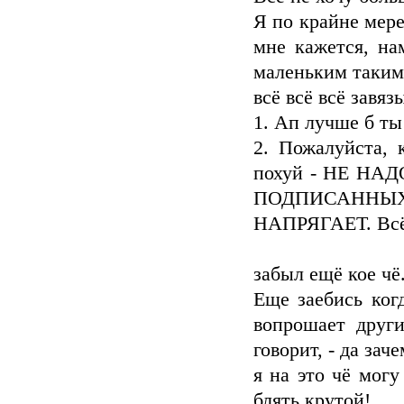
Я по крайне мере
мне кажется, на
маленьким таким
всё всё всё завя
1. Ап лучше б ты
2. Пожалуйста, 
похуй - НЕ Н
ПОДПИСАННЫ
НАПРЯГАЕТ. Всё.
забыл ещё кое чё
Еще заебись ког
вопрошает други
говорит, - да зач
я на это чё могу
блять крутой!