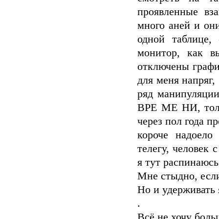
проявленные вз
много аней и он
одной таблице,
монитор, как в
отключены графи
для меня напряг,
ряд манипуляции 
ВРЕ МЕ НИ, толь
через пол года пр
короче надоело
телегу, человек 
я тут распинаюсь
Мне стыдно, если
Но и удерживать я
.
Всё не хочу боль