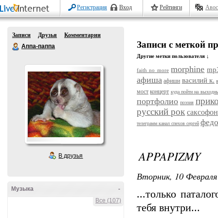
Регистрация
Вход
Рейтинги
Авос
Записи
Друзья
Комментарии
Записи с меткой 
Аппа-паппа
Другие метки пользователя ↓
morphine
mp
faith no more
афиша
василий к.
афиши
мост
концерт
куда пойти на выходн
прик
портфолио
поэзия
русский рок
саксофон
федо
телеграмм канал спехов сергей
APPAPIZMY
В друзья
Вторник, 10 Февраля 
Музыка
-
...только патало
Все (107)
тебя внутри...