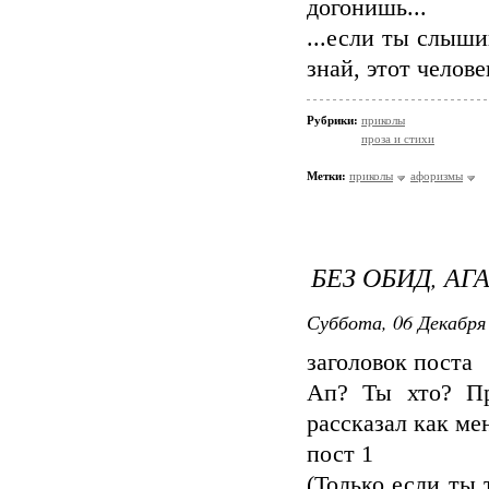
догонишь...
...если ты слыш
знай, этот челов
Рубрики:
приколы
проза и стихи
Метки:
приколы
афоризмы
БЕЗ ОБИД, АГ
Суббота, 06 Декабря 
заголовок поста
Ап? Ты хто? Пр
рассказал как ме
пост 1
(Только если ты 