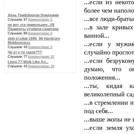
...если из неко
более чем наполо
День Триффидов-Эпидемия
...все люди-брат
Слушали: 67
Комментарии: 5
не вот эта прикольнее...08
...в зале кривы
Пациенты утопили санитара
Слушали: 89
Комментарии: 5
ванной...
zlob si zdub 1996_06 Hardcore
...если у мужи
Moldovenesc
Слушали: 43
Комментарии: 0
случайно проглот
Че эт у тя такое???
Слушали: 77
Комментарии: 15
...если безруко
Linea 77-Walk Like An...
Слушали: 43
Комментарии: 28
думаю, что он
положения...
...ты, кидая 
великолепный сад
...в стремлении 
под себя...
...выше жопы не 
...если земля у