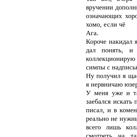
вручении дополн
означающих хор
хомо, если чё
Ага.
Короче накидал я
дал понять, и
коллекциониру
симпы с надписью
Ну получил я щас
я нервничаю юзер
У меня уже и т
заебался искать 
писал, и в коме
реально не нужн
всего лишь кол
смотреть на т