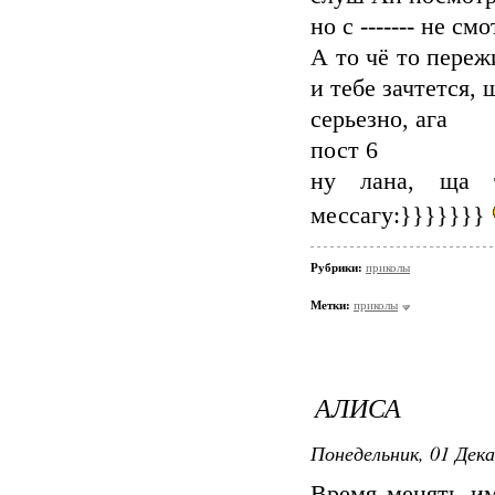
но с ------- не см
А то чё то переж
и тебе зачтется,
серьезно, ага
пост 6
ну лана, ща 
мессагу:}}}}}}}
Рубрики:
приколы
Метки:
приколы
АЛИСА
Понедельник, 01 Дека
Время менять им