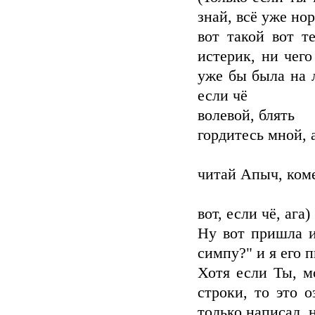
знай, всё уже но
вот такой вот т
истерик, ни чего
уже бы была на л
если чё
волевой, блять
гордитесь мной, а
читай Апыч, коме
вот, если чё, ага)
Ну вот пришла и
симпу?" и я его 
Хотя если Ты, м
строки, то это 
только написал, н