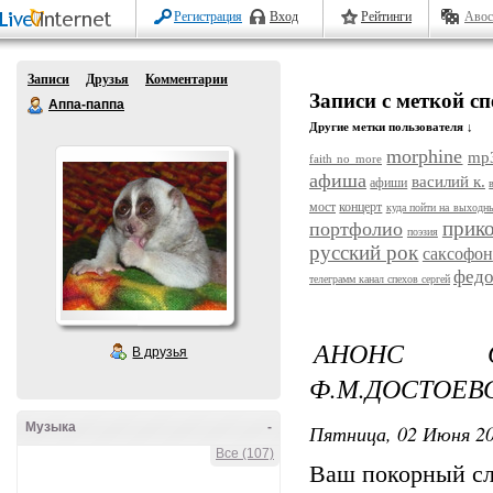
Регистрация
Вход
Рейтинги
Авос
Записи
Друзья
Комментарии
Записи с меткой сп
Аппа-паппа
Другие метки пользователя ↓
morphine
mp
faith no more
афиша
василий к.
афиши
мост
концерт
куда пойти на выходн
прик
портфолио
поэзия
русский рок
саксофон
федо
телеграмм канал спехов сергей
АНОНС 
В друзья
Ф.М.ДОСТОЕВ
Музыка
-
Пятница, 02 Июня 20
Все (107)
Ваш покорный сл