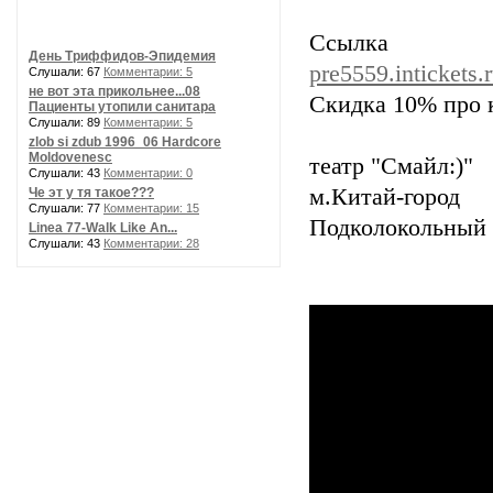
Ссылк
День Триффидов-Эпидемия
pre5559.intickets.
Слушали: 67
Комментарии: 5
не вот эта прикольнее...08
Скидка 10% про
Пациенты утопили санитара
Слушали: 89
Комментарии: 5
zlob si zdub 1996_06 Hardcore
Moldovenesc
театр "Смайл:)"
Слушали: 43
Комментарии: 0
м.Китай-город
Че эт у тя такое???
Слушали: 77
Комментарии: 15
Подколокольный п
Linea 77-Walk Like An...
Слушали: 43
Комментарии: 28