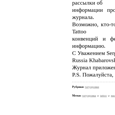
рассылки об
информации про
журнала.
Возможно, кто-т
Tattoo
конвенций и фе
информацию.
С Уважением Ser
Russia Khabarov
Журнал
приложе
P.S. Пожалуйста,
Рубрики:
татуировки
Метки:
татуировка
tattoo
ма