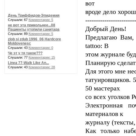
вот
вроде дело хорош
День Триффидов-Эпидемия
-----------------------
Слушали: 67
Комментарии: 5
не вот эта прикольнее...08
Добрый День!
Пациенты утопили санитара
Слушали: 89
Комментарии: 5
Предлагаю Вам,
zlob si zdub 1996_06 Hardcore
Moldovenesc
tattoo: В
Слушали: 43
Комментарии: 0
этом журнале бу
Че эт у тя такое???
Слушали: 77
Комментарии: 15
Планирую сделать
Linea 77-Walk Like An...
Слушали: 43
Комментарии: 28
Для этого мне не
татуировщиков. 
50 мастерах
со всех уголков 
Электронная п
материалов к
журналу (тексты
Как только наб