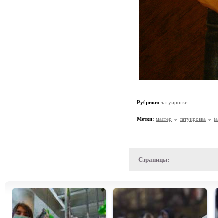
Рубрики:
татуировки
Метки:
мастер
татуировка
ta
Страницы: