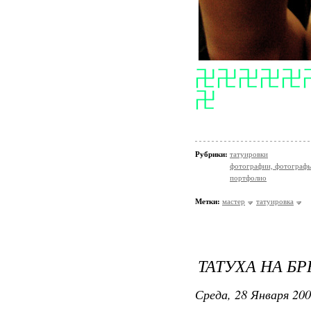
卍卍卍卍卍
卍
Рубрики:
татуировки
фотографии, фотографы
портфолио
Метки:
мастер
татуировка
ТАТУХА НА БР
Среда, 28 Января 200