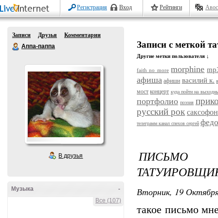
Регистрация
Вход
Рейтинги
Авос
Записи
Друзья
Комментарии
Записи с меткой т
Аппа-паппа
Другие метки пользователя ↓
morphine
mp
faith no more
афиша
василий к.
афиши
мост
концерт
куда пойти на выходн
прик
портфолио
поэзия
русский рок
саксофон
федо
телеграмм канал спехов сергей
ПИСЬМО 
В друзья
ТАТУИРОВЩИ
Музыка
-
Вторник, 19 Октября
Все (107)
такое письмо мне