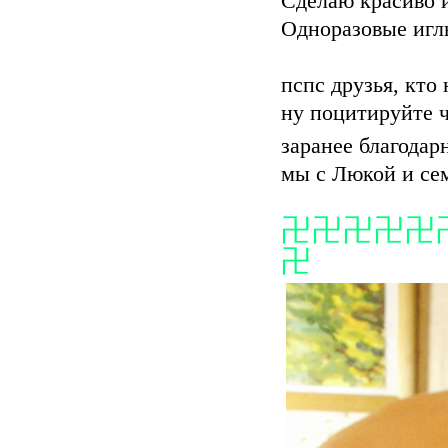
Сделаю красиво и
Одноразовые игл
пспс друзья, кто
ну поцитируйте ч
заранее благода
мы с Люкой и сем
卍卍卍卍卍
卍