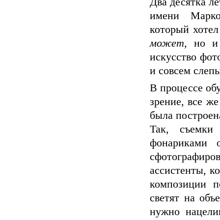
Два десятка л
имени Марко
который хотел
может
, но 
искусство фот
и совсем слеп
В процессе об
зрение, все же
была построен
Так, съемки
фонариками о
сфотографиро
ассистенты, к
композиции п
светят на объ
нужно нацелив