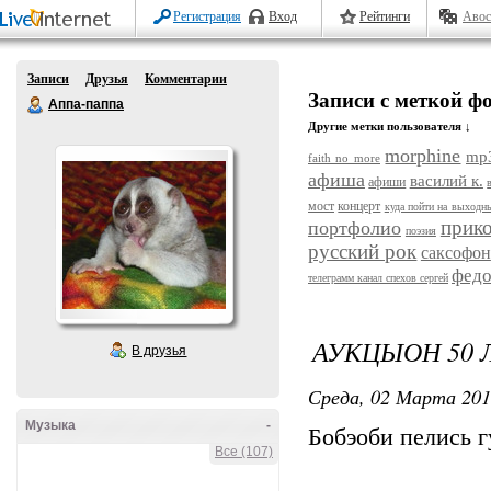
Регистрация
Вход
Рейтинги
Авос
Записи
Друзья
Комментарии
Записи с меткой ф
Аппа-паппа
Другие метки пользователя ↓
morphine
mp
faith no more
афиша
василий к.
афиши
мост
концерт
куда пойти на выходн
прик
портфолио
поэзия
русский рок
саксофон
федо
телеграмм канал спехов сергей
АУКЦЫОН 50 
В друзья
Среда, 02 Марта 201
Музыка
-
Бобэоби пелись г
Все (107)