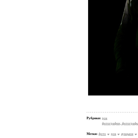
Рубрики:
рок
фотографии, фотографы
Метки:
фото
рок
аукцыон