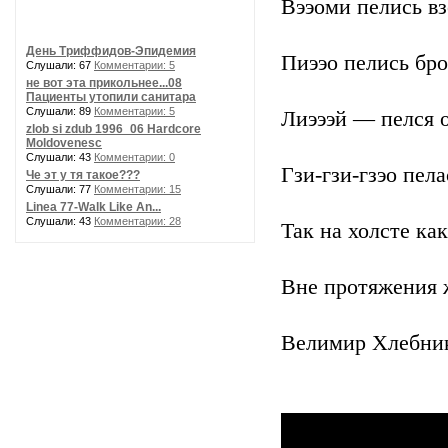
Вээоми пелись в
День Триффидов-Эпидемия
Пиээо пелись бро
Слушали: 67
Комментарии: 5
не вот эта прикольнее...08
Пациенты утопили санитара
Слушали: 89
Комментарии: 5
Лиэээй — пелся 
zlob si zdub 1996_06 Hardcore
Moldovenesc
Слушали: 43
Комментарии: 0
Гзи-гзи-гзэо пела
Че эт у тя такое???
Слушали: 77
Комментарии: 15
Linea 77-Walk Like An...
Слушали: 43
Комментарии: 28
Так на холсте ка
Вне протяжения 
Велимир Хлебник