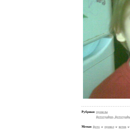
Рубрики:
приколы
фотографии, фотографы
Метки:
фото
прикол
котик