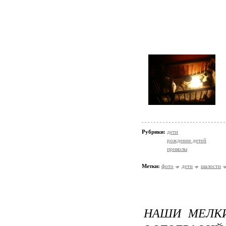
Рубрики:
дети
рождение детей
приколы
Метки:
фото
дети
шалости
НАШИ МЕЛКИЕ