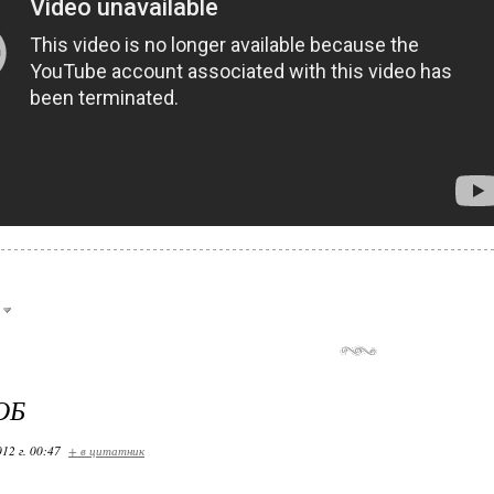
ОБ
12 г. 00:47
+ в цитатник