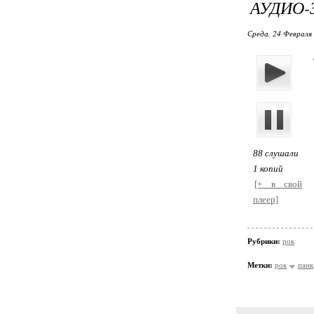
АУДИО-
Среда, 24 Февраля 
88 слушали
1 копий
[+ в свой
плеер]
Рубрики:
рок
Метки:
рок
панк