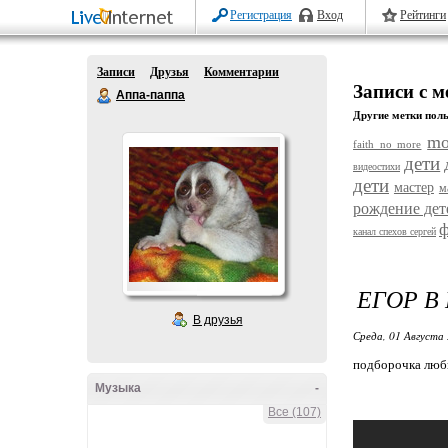
Регистрация
Вход
Рейтинги
Записи
Друзья
Комментарии
Записи с м
Аппа-паппа
Другие метки поль
mo
faith no more
дети
видеостихи
дети
мастер
м
рождение дет
ф
канал спехов сергей
ЕГОР В
В друзья
Среда, 01 Августа 
подборочка люб
Музыка
-
Все (107)