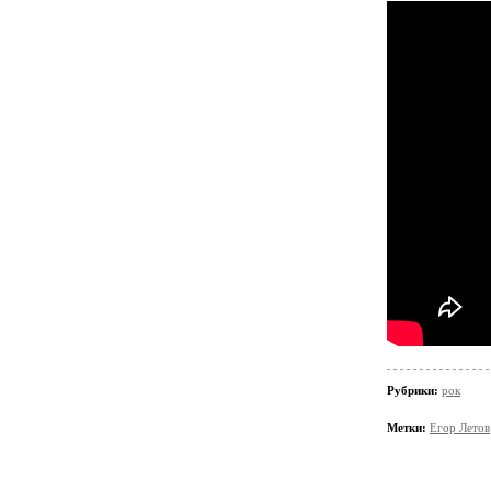
Рубрики:
рок
Метки:
Егор Летов