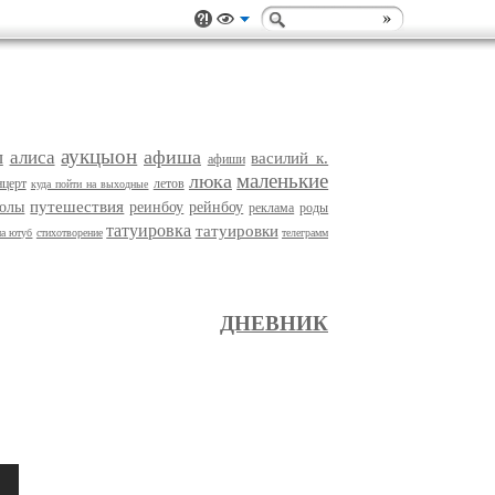
аукцыон
афиша
п
алиса
василий к.
афиши
маленькие
люка
нцерт
летов
куда пойти на выходные
путешествия
колы
реинбоу
рейнбоу
реклама
роды
татуировка
татуировки
на ютуб
стихотворение
телеграмм
ДНЕВНИК