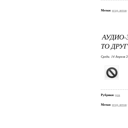
Метки:
егор летов
АУДИО-
ТО ДРУ
Среда, 14 Апреля 2
Рубрики:
рок
Метки:
егор летов