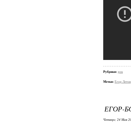
Рубрики:
рок
Метки:
Егор Летов
ЕГОР-Б
Четверг, 24 Мая 20