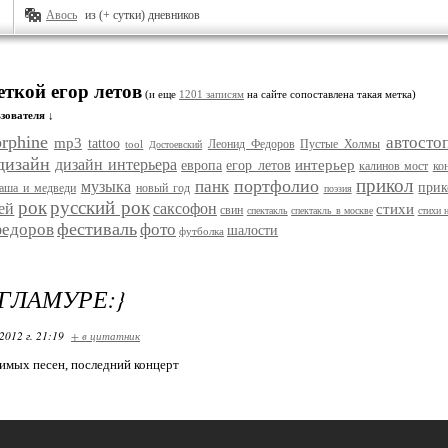
Авось
из (+ сутки) дневников
еткой егор летов
(и еще
1201 записям
на сайте сопоставлена такая метка)
зователя ↓
rphine
автосто
mp3
tattoo
Леонид Федоров
Пустые Холмы
tool
Достоевский
дизайн
дизайн интерьера
интерьер
европа
егор летов
калинов мост
ко
прикол
портфолио
панк
музыка
при
аша и медведи
новый год
поэзия
рок
русский рок
ей
саксофон
стихи
свин
спектакль
спектакль в москве
стихи 
фестиваль
едоров
фото
шалости
футболка
 ГЛАМУРЕ:}
2012 г. 21:19
+ в цитатник
имых песен, последний концерт