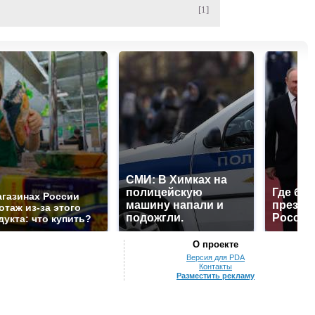
[1]
СМИ: В Химках на
полицейскую
Где буд
агазинах России
машину напали и
презид
отаж из-за этого
подожгли.
России
дукта: что купить?
О проекте
Версия для PDA
Контакты
Разместить рекламу