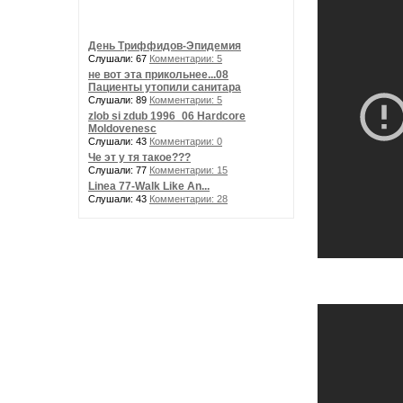
День Триффидов-Эпидемия
Слушали: 67
Комментарии: 5
не вот эта прикольнее...08
Пациенты утопили санитара
Слушали: 89
Комментарии: 5
zlob si zdub 1996_06 Hardcore
Moldovenesc
Слушали: 43
Комментарии: 0
Че эт у тя такое???
Слушали: 77
Комментарии: 15
Linea 77-Walk Like An...
Слушали: 43
Комментарии: 28