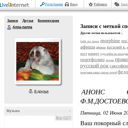
Регистрация
Вход
Рейтинги
Авос
Записи
Друзья
Комментарии
Записи с меткой с
Аппа-паппа
Другие метки пользователя ↓
morphine
mp
faith no more
афиша
василий к.
афиши
мост
концерт
куда пойти на выходн
прик
портфолио
поэзия
русский рок
саксофон
федо
телеграмм канал спехов сергей
АНОНС 
В друзья
Ф.М.ДОСТОЕВ
Музыка
-
Пятница, 02 Июня 20
Все (107)
Ваш покорный сл