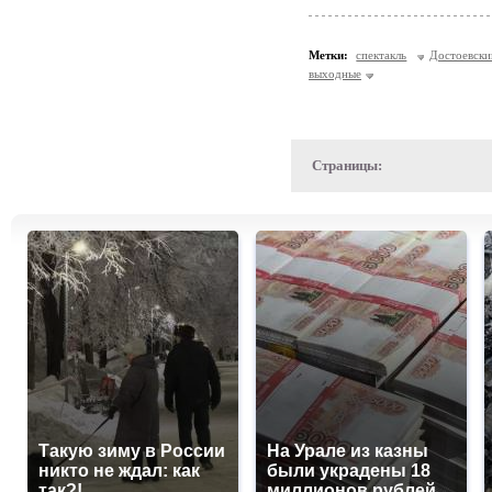
Метки:
спектакль
Достоевски
выходные
Страницы:
Такую зиму в России
На Урале из казны
никто не ждал: как
были украдены 18
так?!
миллионов рублей