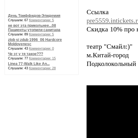
Ссылк
День Триффидов-Эпидемия
pre5559.intickets.
Слушали: 67
Комментарии: 5
не вот эта прикольнее...08
Скидка 10% про
Пациенты утопили санитара
Слушали: 89
Комментарии: 5
zlob si zdub 1996_06 Hardcore
Moldovenesc
театр "Смайл:)"
Слушали: 43
Комментарии: 0
м.Китай-город
Че эт у тя такое???
Слушали: 77
Комментарии: 15
Подколокольный п
Linea 77-Walk Like An...
Слушали: 43
Комментарии: 28