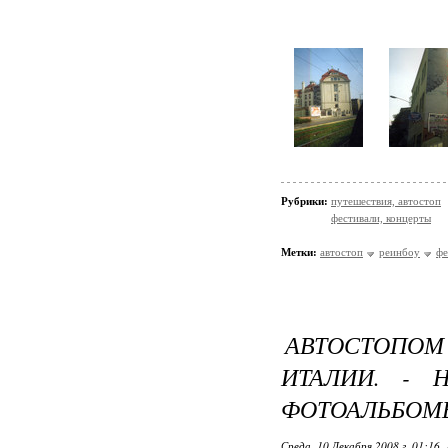
Рубрики:
путешествия, автостоп
фестивали, концерты
Метки:
автостоп
реинбоу
фе
АВТОСТОПО
ИТАЛИИ. - 
ФОТОАЛЬБОМ
Среда, 10 Декабря 2008 г. 01:16