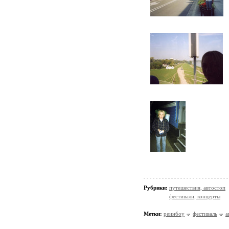
Рубрики:
путешествия, автостоп
фестивали, концерты
Метки:
реинбоу
фестиваль
а