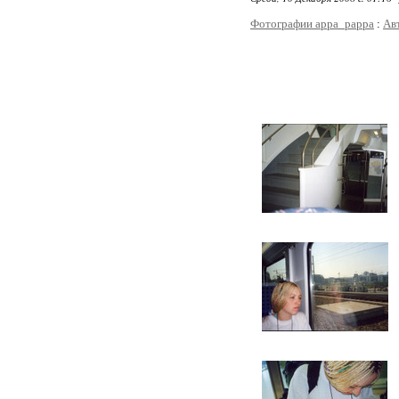
Фотографии appa_pappa
:
Ав