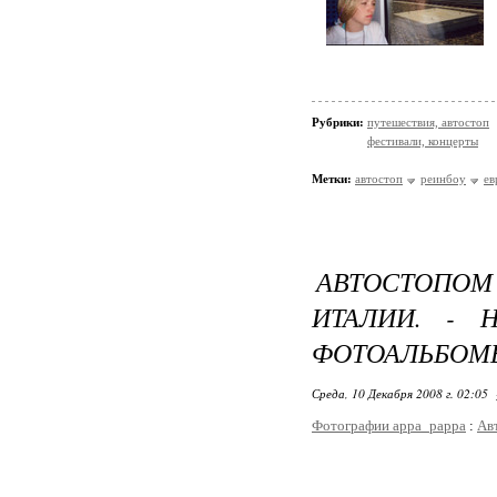
Рубрики:
путешествия, автостоп
фестивали, концерты
Метки:
автостоп
реинбоу
ев
АВТОСТОПО
ИТАЛИИ. - 
ФОТОАЛЬБОМ
Среда, 10 Декабря 2008 г. 02:05
Фотографии appa_pappa
:
Ав