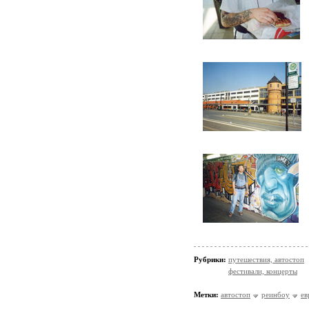
Рубрики:
путешествия, автостоп
фестивали, концерты
Метки:
автостоп
реинбоу
ев