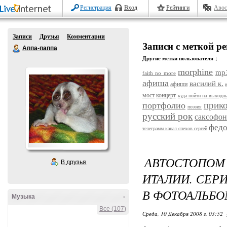
Регистрация
Вход
Рейтинги
Авос
Записи
Друзья
Комментарии
Записи с меткой р
Аппа-паппа
Другие метки пользователя ↓
morphine
mp
faith no more
афиша
василий к.
афиши
мост
концерт
куда пойти на выходн
прик
портфолио
поэзия
русский рок
саксофон
федо
телеграмм канал спехов сергей
АВТОСТОПО
В друзья
ИТАЛИИ. СЕР
В ФОТОАЛЬБО
Музыка
-
Все (107)
Среда, 10 Декабря 2008 г. 03:52