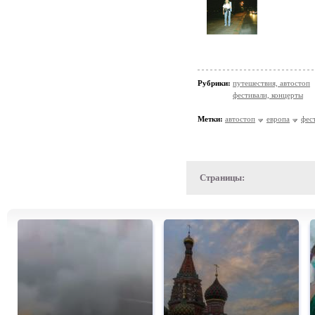
Рубрики:
путешествия, автостоп
фестивали, концерты
Метки:
автостоп
европа
фес
Страницы: